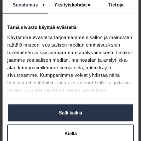
Suostumus
Yksityiskohdat
Tietoja
Isännöintiliiton
ansiomerkit
Tämä sivusto käyttää evästeitä
Käytämme evästeitä tarjoamamme sisällön ja mainosten
räätälöimiseen, sosiaalisen median ominaisuuksien
tukemiseen ja kävijämäärämme analysoimiseen. Lisäksi
jaamme sosiaalisen median, mainosalan ja analytiikka-
alan kumppaneillemme tietoja siitä, miten käytät
sivustoamme. Kumppanimme voivat yhdistää näitä
tietoja muihin tietoihin, joita olet antanut heille tai joita on
kerätty, kun olet käyttänyt heidän palvelujaan.
Isännöintiliiton ansiomerkit
SIVU
27.5.2025
Ansiomerkki on arvokas tunnustus hyvälle työntekijälle tai yhdistyksen
Salli kaikki
jäsenelle.
Kiellä
Lisävirtaa