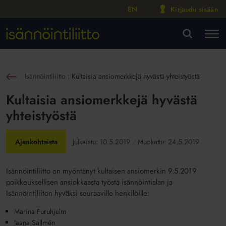
EN
Kirjaudu sisään
M
VA
Isännöintiliitto
:
Kultaisia ansiomerkkejä hyvästä yhteistyöstä
sin
Kultaisia ansiomerkkejä hyvästä
yhteistyöstä
Ajankohtaista
Julkaistu:
10.5.2019
Muokattu:
24.5.2019
Isännöintiliitto on myöntänyt kultaisen ansiomerkin 9.5.2019
poikkeuksellisen ansiokkaasta työstä isännöintialan ja
Isännöintiliiton hyväksi seuraaville henkilöille:
Marina Furuhjelm
Jaana Sallmén