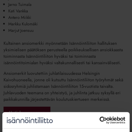
Jarno Tuimala
Kati Vankka
Antero Miikki
Markku Kulomäki
Marjut Joensuu
Kultainen ansiomerkki myönnetään Isännöintiliiton hallituksen
yksimielisen päätöksen perusteella poikkeuksellisen ansiokkaasta
toiminnasta Isännöintiliiton hyväksi tai toiminnasta
isännöintitoimialan hyväksi valtakunnallisesti tai kansainvälisesti.
Ansiomerkit luovutettiin juhlatilaisuudessa Helsingin
Kaivohuoneella, jonne oli kutsuttu Isännöintiliiton työryhmät sekä
sidosryhmiä juhlistamaan Isännöintiliiton 15-vuotista taivalta.
Juhlavuoden teemana on yhteistyö, ja juhlinta jatkuu syksyllä eri
paikkakunnilla järjestettävän koulutuskiertueen merkeissä.
Uutishuoneeseen