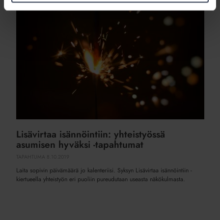
isännöintiin:
yhteistyössä
asumisen
hyväksi
-
tapahtumat
Lisävirtaa isännöintiin: yhteistyössä
asumisen hyväksi -tapahtumat
TAPAHTUMA
8.10.2019
Laita sopivin päivämäärä jo kalenteriisi. Syksyn Lisävirtaa isännöintiin -
kiertueella yhteistyön eri puoliin pureudutaan useasta näkökulmasta.