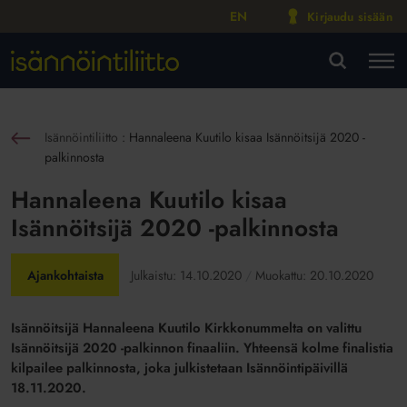
EN
Kirjaudu sisään
M
VA
Isännöintiliitto
:
Hannaleena Kuutilo kisaa Isännöitsijä 2020 -
sin
palkinnosta
Hannaleena Kuutilo kisaa
Isännöitsijä 2020 -palkinnosta
Ajankohtaista
Julkaistu:
14.10.2020
Muokattu:
20.10.2020
Isännöitsijä Hannaleena Kuutilo Kirkkonummelta on valittu
Isännöitsijä 2020 -palkinnon finaaliin. Yhteensä kolme finalistia
kilpailee palkinnosta, joka julkistetaan Isännöintipäivillä
18.11.2020.