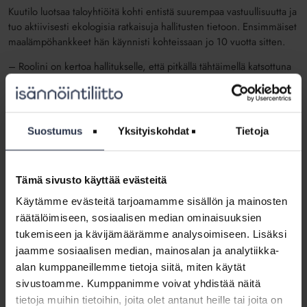
Kuutilo luotsaa taloyhtiöitä kohti entistä suurempaa vastuullisuutta ja
tuo aktiivisesti ekologisia ratkaisuja hallitusten tietoon. Ensimmäiset
maalämpöhankkeet hän käynnisti kohteissaan jo 10 vuotta sitten.
– Roolini on kertoa hallitukselle, että pitkällä tähtäimellä katsottuna
toteutetut hankkeet maksavat itsensä takaisin. Tarjoan resurssit,
joiden turvin voidaan tehdä oikeat päätökset ja hoitaa asiat
kuntoon. On mietittävä, mitä jätämme perinnöksi lapsillemme.
Suostumus
Yksityiskohdat
Tietoja
Kuutilon tuorein työnäyttö on Suomen ensimmäisen
energiaomavaraisen taloyhtiön, kirkkonummelaisen Sundsbergin
Solariksen, isännöinti. Taloyhtiössä seurataan yhtiökohtaisilla
Tämä sivusto käyttää evästeitä
mittareilla tuotettua energiaa ja asuntokohtaisilla mittareilla
toteutunutta kulutusta.
Käytämme evästeitä tarjoamamme sisällön ja mainosten
räätälöimiseen, sosiaalisen median ominaisuuksien
– Asumiskulut jäävät noin 70 prosenttiin tavanomaiseen
tukemiseen ja kävijämäärämme analysoimiseen. Lisäksi
kaukolämpökohteeseen verrattuna, kertoo yhtiön taloutta jo
rakennusvaiheesta asti hoitanut Kuutilo.
jaamme sosiaalisen median, mainosalan ja analytiikka-
alan kumppaneillemme tietoja siitä, miten käytät
Kuutilo haluaa isännöitsijänä olla asiakkaan kohdattavissa ja
sivustoamme. Kumppanimme voivat yhdistää näitä
huomioida erilaiset osakkaat asuntosijoittajia myöten. Hän
tietoja muihin tietoihin, joita olet antanut heille tai joita on
hyödyntää aktiivisesti uusia viestintäkanavia, kuten Facebook-liveä,