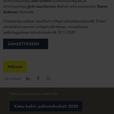
toiminnanjohtaja
Satu Grekin
Kuntoutusyrittäjistä ja
toimitusjohtaja
Jyrki Laurikainen
Raklista sekä asiantuntija
Teemu
Kettunen
Motivalta.
Finalisteista valitaan lopulliset voittajat yleisöäänestyksellä. Eniten
yleisöääniä saaneet voittajat julkistetaan virtuaalisessa
palkintogaalassa Isännöintipäivillä 18.11.2020.
ÄÄNESTYKSEEN
Palkinnot
Jaa somessa
Takaisin palkintojen pääsivulle
Katso kaikki palkintofinalistit 2020