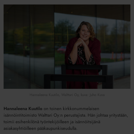
Hannaleena Kuutilo, Walttari Oy, kuva: Juho Kuva
Hannaleena Kuutilo
on toinen kirkkonummelaisen
isännöintitoimisto Walttari Oy:n perustajista. Hän johtaa yritystään,
toimii esihenkilönä työntekijöilleen ja isännöitsijänä
asiakasyhtiöilleen pääkaupunkiseudulla.