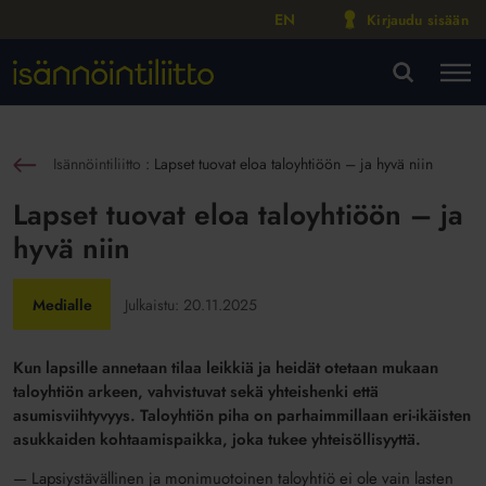
EN
Kirjaudu sisään
M
VA
Isännöintiliitto
:
Lapset tuovat eloa taloyhtiöön – ja hyvä niin
sin
Lapset tuovat eloa taloyhtiöön – ja
hyvä niin
Medialle
Julkaistu:
20.11.2025
Kun lapsille annetaan tilaa leikkiä ja heidät otetaan mukaan
taloyhtiön arkeen, vahvistuvat sekä yhteishenki että
asumisviihtyvyys. Taloyhtiön piha on parhaimmillaan eri-ikäisten
asukkaiden kohtaamispaikka, joka tukee yhteisöllisyyttä.
— Lapsiystävällinen ja monimuotoinen taloyhtiö ei ole vain lasten