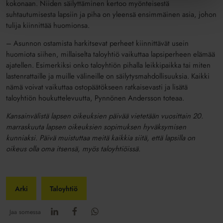
kokonaan. Niiden säilyttäminen kertoo myönteisestä
suhtautumisesta lapsiin ja piha on yleensä ensimmäinen asia, johon
tulija kiinnittää huomionsa.
– Asunnon ostamista harkitsevat perheet kiinnittävät usein
huomiota siihen, millaiselta taloyhtiö vaikuttaa lapsiperheen elämää
ajatellen. Esimerkiksi onko taloyhtiön pihalla leikkipaikka tai miten
lastenrattaille ja muille välineille on säilytysmahdollisuuksia. Kaikki
nämä voivat vaikuttaa ostopäätökseen ratkaisevasti ja lisätä
taloyhtiön houkuttelevuutta, Pynnönen Andersson toteaa.
Kansainvälistä lapsen oikeuksien päivää vietetään vuosittain 20.
marraskuuta lapsen oikeuksien sopimuksen hyväksymisen
kunniaksi. Päivä muistuttaa meitä kaikkia siitä, että lapsilla on
oikeus olla oma itsensä, myös taloyhtiöissä.
Arki
Taloyhtiö
Jaa somessa