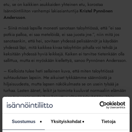
etu, se on kaikkien asukkaiden yhteinen etu, korostaa
Isännöintiliiton vanhempi lakiasiantuntija
Kristel Pynnönen
Andersson
.
– Siinä missä lapsille monesti sanotaan taloyhtiössä, että ”ei saa
potkia palloa, ei saa metelöidä, ei saa juosta jne.”, niin mitä jos
sanotaankin, että hei, sovitaan yhdessä pelisäännöt ja käydään
yhdessä läpi, mitä kaikkea kivaa taloyhtiön pihalla voi tehdä ja
keksitään yhdessä hyviä leikkejä. Kaiken ei tarvitse tietenkään olla
sallittua, mutta ei myöskään kiellettyä, sanoo Pynnönen Andersson.
– Kielloista tulee heti sellainen kuva, että miten taloyhtiössä
suhtaudutaan lapsiin. Me aikuiset tykkäämme säännöistä ja
hiljaisuudesta, mutta lapsen näkökulmasta se on usein tylsää ja
turhaa. Lasten äänet, leikit ja toiminta kuuluvat normaaliin elämään
ja se tuo usein myös ihan kaivattua elämää taloyhtiöön. Voin
rehellisesti sanoa, että jos kesällä ikkunani olisi auki ja kuulisin
sieltä lasten leikkimistä ja naurua, niin toisi se itsellekin hyvää
mieltä työnteon keskelle, Pynnönen Andersson lisää.
Suostumus
Yksityiskohdat
Tietoja
– Vanhemmuus ei ole helppoa taloyhtiössä, jossa säännöt ja kiellot