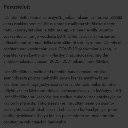
Perustelut:
Isännöintiliitto kannattaa esitystä, jonka mukaan hallitus voi päättää
antaa osakkeenomistajille oikeuden osallistua yhtiökokoukseen
tietoliikenneyhteyden ja teknisen apuvälineen avulla. Asunto-
osakeyhtiölaki on jo vuodesta 2010 lähtien sisältänyt vastaavan
etäosallistumisen mahdollistavan säännöksen. Kyseinen säännös on
osoittautunut varsin toimivaksi COVID-19 pandemian aikana, ja
etäyhteyksien käyttö onkin yleistynyt asunto-osakeyhtiöiden
yhtiökokouksissa vuosien 2020–2021 aikana merkittävästi.
Isännöintiliitto suosittelee kuitenkin harkitsemaan, voisiko
säännöksestä poistaa mahdollisuuden kieltää etäyhteyksien
käyttäminen yhtiöjärjestysmääräyksellä. On todennäköistä, että
etäyhteyksien käytön merkitys tulevaisuudessa vain lisääntyy, eikä
Isännöintiliiton mukaan ole perusteltua mahdollistaa etäyhteyksien
käytön kieltämistä. Yhtiöjärjestyksen muuttamiseen on asunto-
osakeyhtiöissä lähtökohtaisesti kohtalaisen korkea kynnys, joten
yhtiöjärjestykseen lisätyn kiellon poistaminen voi myöhemmin
osoittautua vähintäänkin hankalaksi.