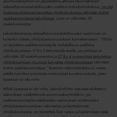
asunto-osakeyhtiön on järjestettävä jatkossa täysimääräisen
etäosallistumismahdollisuuden sisältävä hybridiyhtiökokous
, jos sitä
koskevaa ehdotusta kannattaa yhtiökokouksessa vähintään kolme
osakkeenomistajaa taloyhtiössä
, jossa on vähintään 30
osakehuoneistoa.
Lakiehdotuksessa etäosallistumismahdollisuuden vaatiminen on
kuitenkin sidottu yhtiöjärjestysmuutoksen kannattamiseen:
”Yhtiön
on tarjottava osakkeenomistajille mahdollisuus osallistua
yhtiökokoukseen 17 §:n 2 tarkoitetulla tavalla, jos yhtiössä on
vähintään 30 osakehuoneistoa ja
27 §:n 4 momentissa tarkoitettua
yhtiöjärjestyksen muutosta kannattaa yhtiökokouksessa
vähintään
kolme osakkeenomistajaa.”
Kyseinen säännösehdotus ei vastaa
edellä mainittua työryhmän mietinnössä kuvattua esitystä, joten
kyseessä voi olla virhe.
Mikäli kyseessä ei ole virhe, Isännöintiliitto vastustaa ehdotetun
säännöksen sisällyttämistä asunto-osakeyhtiölakiin. Jos
osakkeenomistajilta edellytetään vaatimuksen esittämiseksi
yhtiöjärjestysmuutoksen valmistelua ja käsittelemistä
yhtiökokouksessa, on menettely liian raskas ja käytännössä estää