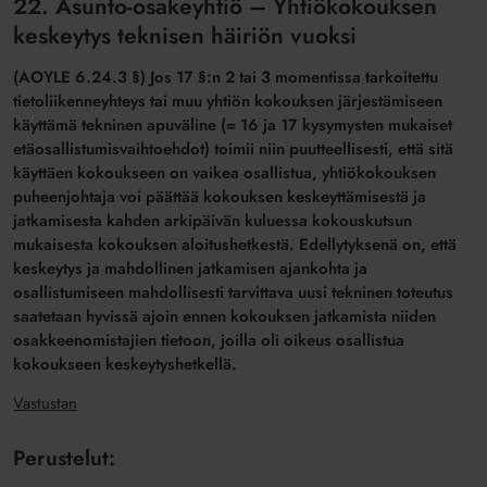
22. Asunto-osakeyhtiö – Yhtiökokouksen
keskeytys teknisen häiriön vuoksi
(AOYLE 6.24.3 §) Jos 17 §:n 2 tai 3 momentissa tarkoitettu
tietoliikenneyhteys tai muu yhtiön kokouksen järjestämiseen
käyttämä tekninen apuväline (= 16 ja 17 kysymysten mukaiset
etäosallistumisvaihtoehdot) toimii niin puutteellisesti, että sitä
käyttäen kokoukseen on vaikea osallistua, yhtiökokouksen
puheenjohtaja voi päättää kokouksen keskeyttämisestä ja
jatkamisesta kahden arkipäivän kuluessa kokouskutsun
mukaisesta kokouksen aloitushetkestä. Edellytyksenä on, että
keskeytys ja mahdollinen jatkamisen ajankohta ja
osallistumiseen mahdollisesti tarvittava uusi tekninen toteutus
saatetaan hyvissä ajoin ennen kokouksen jatkamista niiden
osakkeenomistajien tietoon, joilla oli oikeus osallistua
kokoukseen keskeytyshetkellä.
Vastustan
Perustelut: