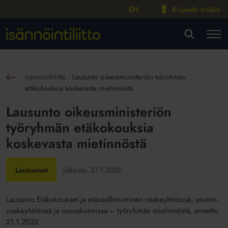
EN
Kirjaudu sisään
M
VA
Isännöintiliitto
:
Lausunto oikeusministeriön työryhmän
sin
etäkokouksia koskevasta mietinnöstä
Lausunto oikeusministeriön
työryhmän etäkokouksia
koskevasta mietinnöstä
Lausunnot
Julkaistu:
27.1.2022
Lausunto Etäkokoukset ja etäosallistuminen osakeyhtiöissä, asunto-
osakeyhtiöissä ja osuuskunnissa – työryhmän mietinnöstä, annettu
21.1.2022