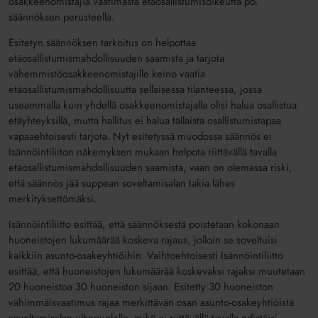
osakkeenomistajia vaatimasta etäosallistumisoikeutta po.
säännöksen perusteella.
Esitetyn säännöksen tarkoitus on helpottaa
etäosallistumismahdollisuuden saamista ja tarjota
vähemmistöosakkeenomistajille keino vaatia
etäosallistumismahdollisuutta sellaisessa tilanteessa, jossa
useammalla kuin yhdellä osakkeenomistajalla olisi halua osallistua
etäyhteyksillä, mutta hallitus ei halua tällaista osallistumistapaa
vapaaehtoisesti tarjota. Nyt esitetyssä muodossa säännös ei
Isännöintiliiton näkemyksen mukaan helpota riittävällä tavalla
etäosallistumismahdollisuuden saamista, vaan on olemassa riski,
että säännös jää suppean soveltamisalan takia lähes
merkityksettömäksi.
Isännöintiliitto esittää, että säännöksestä poistetaan kokonaan
huoneistojen lukumäärää koskeva rajaus, jolloin se soveltuisi
kaikkiin asunto-osakeyhtiöihin. Vaihtoehtoisesti Isännöintiliitto
esittää, että huoneistojen lukumäärää koskevaksi rajaksi muutetaan
20 huoneistoa 30 huoneiston sijaan. Esitetty 30 huoneiston
vähimmäisvaatimus rajaa merkittävän osan asunto-osakeyhtiöistä