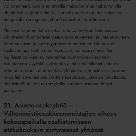
voi toteuttaa lukuisilla eri tavoilla maksullisilla tai maksuttomilla
ohjelmistoilla/järjestelmillä, ja markkinoilla on jo nyt saatavissa
helppolukuisia oppaita hybridikokousten järjestämiseen.
Yleisesti Isännöintiliitto esittää, että säännöksen laatimisessa
kiinnitetään huomiota lainsäädännön selkeyteen ja yhtenäisyyteen.
Monimutkaiset ja uudentyyppiset huoneistojen lukumäärää
koskevat rajaukset ja muut vastaavat, voimassa olevan lain
logiikasta poikkeavat, määräykset ovat omiaan lisäämään
tulkintaepäselvyyksiä ja virheitä yksittäisissä tulkintatilanteissa.
Isännöinnin rooli on merkittävä yhtiökokousjärjestelyissä ja siten
myös lain soveltamisen yksittäistapauksissa, joten on toivottavaa,
että Isännöintiliiton näkemyksille annetaan asiassa riittävä
painoarvo.
21. Asunto-osakeyhtiö –
Vähemmistöosakkeenomistajien oikeus
kokouspaikalla osallistumiseen
etäkokouksiin siirtyneessä yhtiössä