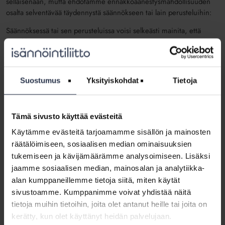
sellaisenaan, mutta ehdotamme ennakkoäänestysmahdollisuuden
osalta selventävää täydennystä säännökseen tai lain perusteluihin:
Säännöksessä tai sen perusteluissa voisi selkeästi mainita, että
ennakkoäänestyksessä mukana ollut päätösesitys on
päätöksenteossa mukana muuttamattomana, eli kyseistä
päätösesitystä ei enää yhtiökokouksessa voida muuttaa.
Mietinnössä esitetään mainintaa päätösehdotuksen
Suostumus
Yksityiskohdat
Tietoja
muuttamattomuudesta otettavaksi osakeyhtiölakiin, joten
nähdäksemme vastaavan selvän maininnan voisi sisällyttää myös
asunto-osakeyhtiölain säännökseen. Vaihtoehtoisesti asiasta
Tämä sivusto käyttää evästeitä
voidaan mainita lain perusteluissa. Päätösesityksen säilyminen
muuttamattomana päätöksenteon kohteena yhtiökokouksessa
Käytämme evästeitä tarjoamamme sisällön ja mainosten
turvaa osakkeenomistajien oikeutettuja odotuksia siitä, että heidän
räätälöimiseen, sosiaalisen median ominaisuuksien
antamiensa äänten perusteella mahdollisesti tehtävä päätös vastaa
tukemiseen ja kävijämäärämme analysoimiseen. Lisäksi
sisällöltään ennakkoäänestyksen kohteena ollutta esitystä. Tarkoitus
jaamme sosiaalisen median, mainosalan ja analytiikka-
ei kuitenkaan ole, että päätösesityksen muuttamattomuus estäisi
alan kumppaneillemme tietoja siitä, miten käytät
muiden päätösesitysten tekemisen tavanomaisella tavalla
sivustoamme. Kumppanimme voivat yhdistää näitä
yhtiökokouksessa (näihin päätösesityksiin ennakkoäänen antaneet
tietoja muihin tietoihin, joita olet antanut heille tai joita on
osakkeenomistajat eivät luonnollisesti voi esittää kantaansa).
kerätty, kun olet käyttänyt heidän palvelujaan.