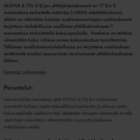
(AOYLE 6:17a.2 §) Jos yhtiöjärjestyksessä on 17 §:n 3
momentissa tarkoitettu määräys (=100% etäyhtiökokous),
yhtiön on vähintään kolmen osakkeenomistajan vaatimuksesta
tarjottava mahdollisuus osallistua yhtiökokoukseen 1
momentissa tarkoitetulla kokouspaikalla. Vaatimus on tehtävä
viimeistään kaksi viikkoa ennen kokouskutsun toimittamista.
Tällainen osallistumismahdollisuus on tarjottava vaatimuksen
esittämistä ensiksi seuraavasta varsinaisesta yhtiökokouksesta
lähtien.
Kannatan sellaisenaan
Perustelut:
Isännöintiliitto kannattaa, että AOYLE 6:17a §:n molemmat
momentit (oikeus vaatia etäosallistumisoikeutta ja oikeus vaatia
kokouspaikalla osallistumista) säädetään toisiaan vastaavalla tavalla
vaatimaan oikeutetun vähemmistön suuruutta koskevan
määräyksen osalta.