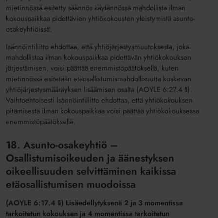
mietinnössä esitetty säännös käytännössä mahdollista ilman
kokouspaikkaa pidettävien yhtiökokousten yleistymistä asunto-
osakeyhtiöissä.
Isännöintiliitto ehdottaa, että yhtiöjärjestysmuutoksesta, joka
mahdollistaa ilman kokouspaikkaa pidettävän yhtiökokouksen
järjestämisen, voisi päättää enemmistöpäätöksellä, kuten
mietinnössä esitetään etäosallistumismahdollisuutta koskevan
yhtiöjärjestysmääräyksen lisäämisen osalta (AOYLE 6:27.4 §).
Vaihtoehtoisesti Isännöintiliitto ehdottaa, että yhtiökokouksen
pitämisestä ilman kokouspaikkaa voisi päättää yhtiökokouksessa
enemmistöpäätöksellä.
18. Asunto-osakeyhtiö –
Osallistumisoikeuden ja äänestyksen
oikeellisuuden selvittäminen kaikissa
etäosallistumisen muodoissa
(AOYLE 6:17.4 §) Lisäedellytyksenä 2 ja 3 momentissa
tarkoitetun kokouksen ja 4 momentissa tarkoitetun