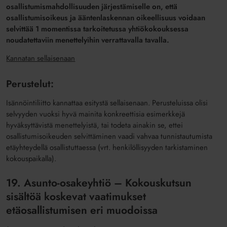
osallistumismahdollisuuden järjestämiselle on, että
osallistumisoikeus ja ääntenlaskennan oikeellisuus voidaan
selvittää 1 momentissa tarkoitetussa yhtiökokouksessa
noudatettaviin menettelyihin verrattavalla tavalla.
Kannatan sellaisenaan
Perustelut:
Isännöintiliitto kannattaa esitystä sellaisenaan. Perusteluissa olisi
selvyyden vuoksi hyvä mainita konkreettisia esimerkkejä
hyväksyttävistä menettelyistä, tai todeta ainakin se, ettei
osallistumisoikeuden selvittäminen vaadi vahvaa tunnistautumista
etäyhteydellä osallistuttaessa (vrt. henkilöllisyyden tarkistaminen
kokouspaikalla).
19. Asunto-osakeyhtiö – Kokouskutsun
sisältöä koskevat vaatimukset
etäosallistumisen eri muodoissa