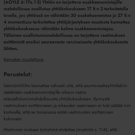
(AOYLE 6:17a.1 §) Yhtiön on tarjottava osakkeenomistajille
mahdollisuus osallistua yhtiökokoukseen 17 §:n 2 tarkoitetulla
tavalla, jos yhtiössä on vähintään 30 osakehuoneistoa ja 27 §:n
4 momentissa tarkoitettua yhtiöjärjestyksen muutosta kannattaa
yhtiökokouksessa vähintään kolme osakkeenomistajaa.
Tällainen osallistumismahdollisuus on tarjottava vaatimuksen
esittämistä ensiksi seuraavasta varsinaisesta yhtiökokouksesta
lähtien.
Kannatan muutettuna
Perustelut:
Isännöintiliitto kannattaa vahvasti sitä, että asunto-osakeyhtiölakiin
säädetään osakkeenomistajille oikeus vaatia
etäosallistumismahdollisuutta yhtiökokoukseen. Kynnystä
vaatimuksen esittämiseen ja oikeuden saamiseen ei tule säätää niin
korkealle, että se tosiasiassa estää vaatimusten esittämisen
kokonaan.
Mietinnön mukaan työryhmä ehdottaa (mietintö s. 114), että