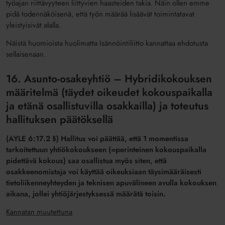
työajan riittävyyteen liittyvien haasteiden takia. Näin ollen emme
pidä todennäköisenä, että työn määrää lisäävät toimintatavat
yleistyisivät alalla.
Näistä huomioista huolimatta Isännöintiliitto kannattaa ehdotusta
sellaisenaan.
16. Asunto-osakeyhtiö – Hybridikokouksen
määritelmä (täydet oikeudet kokouspaikalla
ja etänä osallistuvilla osakkailla) ja toteutus
hallituksen päätöksellä
(AYLE 6:17.2 §) Hallitus voi päättää, että 1 momentissa
tarkoitettuun yhtiökokoukseen (=perinteinen kokouspaikalla
pidettävä kokous) saa osallistua myös siten, että
osakkeenomistaja voi käyttää oikeuksiaan täysimääräisesti
tietoliikenneyhteyden ja teknisen apuvälineen avulla kokouksen
aikana, jollei yhtiöjärjestyksessä määrätä toisin.
Kannatan muutettuna