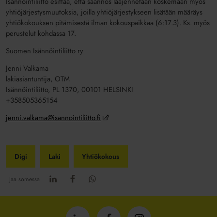
Isännöintiliitto esittää, että säännös laajennetaan koskemaan myös
yhtiöjärjestysmuutoksia, joilla yhtiöjärjestykseen lisätään määräys
yhtiökokouksen pitämisestä ilman kokouspaikkaa (6:17.3). Ks. myös
perustelut kohdassa 17.
Suomen Isännöintiliitto ry
Jenni Valkama
lakiasiantuntija, OTM
Isännöintiliitto, PL 1370, 00101 HELSINKI
+358505365154
jenni.valkama@isannointiliitto.fi
Digi
Laki
Yhtiökokous
Jaa somessa