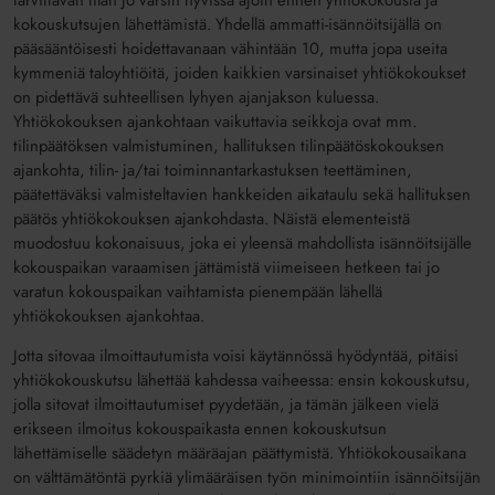
tarvittavan tilan jo varsin hyvissä ajoin ennen yhtiökokousta ja
kokouskutsujen lähettämistä. Yhdellä ammatti-isännöitsijällä on
pääsääntöisesti hoidettavanaan vähintään 10, mutta jopa useita
kymmeniä taloyhtiöitä, joiden kaikkien varsinaiset yhtiökokoukset
on pidettävä suhteellisen lyhyen ajanjakson kuluessa.
Yhtiökokouksen ajankohtaan vaikuttavia seikkoja ovat mm.
tilinpäätöksen valmistuminen, hallituksen tilinpäätöskokouksen
ajankohta, tilin- ja/tai toiminnantarkastuksen teettäminen,
päätettäväksi valmisteltavien hankkeiden aikataulu sekä hallituksen
päätös yhtiökokouksen ajankohdasta. Näistä elementeistä
muodostuu kokonaisuus, joka ei yleensä mahdollista isännöitsijälle
kokouspaikan varaamisen jättämistä viimeiseen hetkeen tai jo
varatun kokouspaikan vaihtamista pienempään lähellä
yhtiökokouksen ajankohtaa.
Jotta sitovaa ilmoittautumista voisi käytännössä hyödyntää, pitäisi
yhtiökokouskutsu lähettää kahdessa vaiheessa: ensin kokouskutsu,
jolla sitovat ilmoittautumiset pyydetään, ja tämän jälkeen vielä
erikseen ilmoitus kokouspaikasta ennen kokouskutsun
lähettämiselle säädetyn määräajan päättymistä. Yhtiökokousaikana
on välttämätöntä pyrkiä ylimääräisen työn minimointiin isännöitsijän