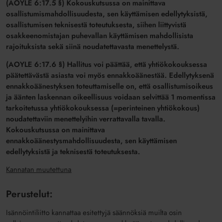
(AOYLE 6:17.5 §) Kokouskutsussa on mainittava
osallistumismahdollisuudesta, sen käyttämisen edellytyksistä,
osallistumisen teknisestä toteutuksesta, siihen liittyvistä
osakkeenomistajan puhevallan käyttämisen mahdollisista
rajoituksista sekä siinä noudatettavasta menettelystä.
(AOYLE 6:17.6 §) Hallitus voi päättää, että yhtiökokouksessa
päätettävästä asiasta voi myös ennakkoäänestää. Edellytyksenä
ennakkoäänestyksen toteuttamiselle on, että osallistumisoikeus
ja äänten laskennan oikeellisuus voidaan selvittää 1 momentissa
tarkoitetussa yhtiökokouksessa (=perinteinen yhtiökokous)
noudatettaviin menettelyihin verrattavalla tavalla.
Kokouskutsussa on mainittava
ennakkoäänestysmahdollisuudesta, sen käyttämisen
edellytyksistä ja teknisestä toteutuksesta.
Kannatan muutettuna
Perustelut:
Isännöintiliitto kannattaa esitettyjä säännöksiä muilta osin