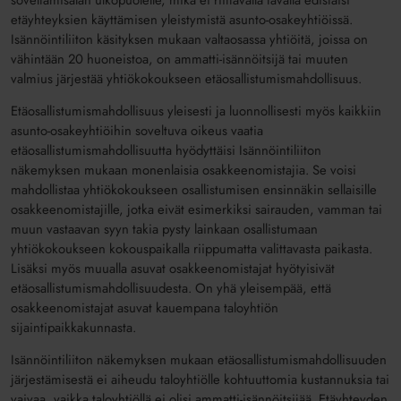
soveltamisalan ulkopuolelle, mikä ei riittävällä tavalla edistäisi
etäyhteyksien käyttämisen yleistymistä asunto-osakeyhtiöissä.
Isännöintiliiton käsityksen mukaan valtaosassa yhtiöitä, joissa on
vähintään 20 huoneistoa, on ammatti-isännöitsijä tai muuten
valmius järjestää yhtiökokoukseen etäosallistumismahdollisuus.
Etäosallistumismahdollisuus yleisesti ja luonnollisesti myös kaikkiin
asunto-osakeyhtiöihin soveltuva oikeus vaatia
etäosallistumismahdollisuutta hyödyttäisi Isännöintiliiton
näkemyksen mukaan monenlaisia osakkeenomistajia. Se voisi
mahdollistaa yhtiökokoukseen osallistumisen ensinnäkin sellaisille
osakkeenomistajille, jotka eivät esimerkiksi sairauden, vamman tai
muun vastaavan syyn takia pysty lainkaan osallistumaan
yhtiökokoukseen kokouspaikalla riippumatta valittavasta paikasta.
Lisäksi myös muualla asuvat osakkeenomistajat hyötyisivät
etäosallistumismahdollisuudesta. On yhä yleisempää, että
osakkeenomistajat asuvat kauempana taloyhtiön
sijaintipaikkakunnasta.
Isännöintiliiton näkemyksen mukaan etäosallistumismahdollisuuden
järjestämisestä ei aiheudu taloyhtiölle kohtuuttomia kustannuksia tai
vaivaa, vaikka taloyhtiöllä ei olisi ammatti-isännöitsijää. Etäyhteyden