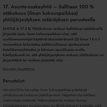
17. Asunto-osakeyhtiö – Sallitaan 100 %
etäkokous (ilman kokouspaikkaa)
yhtiöjärjestyksen määräyksen perusteella
(AOYLE 6:17.3 §) Yhtiökokous voidaan hallituksen päätöksellä
järjestää myös ilman kokouspaikkaa siten, että
osakkeenomistajat käyttävät täysimääräisesti (5) luvun 1 §:n 1
momentissa tarkoitettua päätösvaltaansa ajantasaisesti
tietoliikenneyhteyden ja teknisen apuvälineen avulla.
Edellytyksenä on, että yhtiöjärjestyksen mukaan yhtiökokous on
järjestettävä tai voidaan järjestää näin.
Kannatan muutettuna
Perustelut:
Isännöintiliitto kannattaa ilman kokouspaikkaa pidettävää
yhtiökokousta koskevan päätöksenteon helpottamista edelleen
mietinnössä esitetystä. Näkemyksemme mukaan kynnys
yhtiöjärjestyksen muuttamiseen on lähtökohtaisesti korkealla, eikä