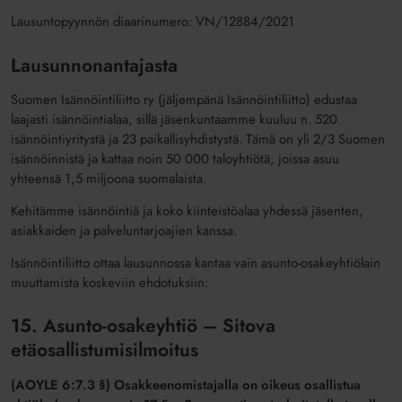
Lausuntopyynnön diaarinumero: VN/12884/2021
Lausunnonantajasta
Suomen Isännöintiliitto ry (jäljempänä Isännöintiliitto) edustaa
laajasti isännöintialaa, sillä jäsenkuntaamme kuuluu n. 520
isännöintiyritystä ja 23 paikallisyhdistystä. Tämä on yli 2/3 Suomen
isännöinnistä ja kattaa noin 50 000 taloyhtiötä, joissa asuu
yhteensä 1,5 miljoona suomalaista.
Kehitämme isännöintiä ja koko kiinteistöalaa yhdessä jäsenten,
asiakkaiden ja palveluntarjoajien kanssa.
Isännöintiliitto ottaa lausunnossa kantaa vain asunto-osakeyhtiölain
muuttamista koskeviin ehdotuksiin:
15. Asunto-osakeyhtiö – Sitova
etäosallistumisilmoitus
(AOYLE 6:7.3 §) Osakkeenomistajalla on oikeus osallistua