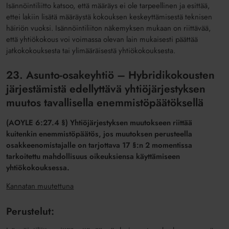
Isännöintiliitto katsoo, että määräys ei ole tarpeellinen ja esittää,
ettei lakiin lisätä määräystä kokouksen keskeyttämisestä teknisen
häiriön vuoksi. Isännöintiliiton näkemyksen mukaan on riittävää,
että yhtiökokous voi voimassa olevan lain mukaisesti päättää
jatkokokouksesta tai ylimääräisestä yhtiökokouksesta.
23. Asunto-osakeyhtiö – Hybridikokousten
järjestämistä edellyttävä yhtiöjärjestyksen
muutos tavallisella enemmistöpäätöksellä
(AOYLE 6:27.4 §) Yhtiöjärjestyksen muutokseen riittää
kuitenkin enemmistöpäätös, jos muutoksen perusteella
osakkeenomistajalle on tarjottava 17 §:n 2 momentissa
tarkoitettu mahdollisuus oikeuksiensa käyttämiseen
yhtiökokouksessa.
Kannatan muutettuna
Perustelut: