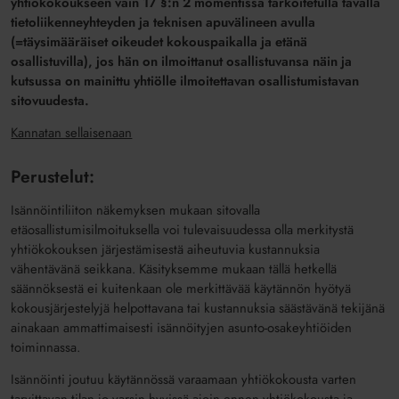
yhtiökokoukseen vain 17 §:n 2 momentissa tarkoitetulla tavalla
tietoliikenneyhteyden ja teknisen apuvälineen avulla
(=täysimääräiset oikeudet kokouspaikalla ja etänä
osallistuvilla), jos hän on ilmoittanut osallistuvansa näin ja
kutsussa on mainittu yhtiölle ilmoitettavan osallistumistavan
sitovuudesta.
Kannatan sellaisenaan
Perustelut:
Isännöintiliiton näkemyksen mukaan sitovalla
etäosallistumisilmoituksella voi tulevaisuudessa olla merkitystä
yhtiökokouksen järjestämisestä aiheutuvia kustannuksia
vähentävänä seikkana. Käsityksemme mukaan tällä hetkellä
säännöksestä ei kuitenkaan ole merkittävää käytännön hyötyä
kokousjärjestelyjä helpottavana tai kustannuksia säästävänä tekijänä
ainakaan ammattimaisesti isännöityjen asunto-osakeyhtiöiden
toiminnassa.
Isännöinti joutuu käytännössä varaamaan yhtiökokousta varten