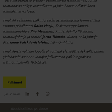
Tässä kilpasarjassa etsitään esimerkillistä isännöitsijää, jonka
toiminnassa näkyy vastuullisuus ja joka haluaa edistää koko
toimialan arvostusta.
Finalistit valinneen palkintoraadin asiantuntijoina toimivat tänä
vuonna pääsihteeri
Raisa Harju
, Keskuskauppakamari,
toiminnanjohtaja
Piia Moilanen
, Kiinteistöliitto Itä-Suomi,
toimitusjohtaja ja rehtori
Jarno Tuimala
, Kiinko, sekä johtaja
Marianne Falck-Hvilstafeldt
, Isännöintiliitto.
Finalisteista valitaan lopulliset voittajat yleisöäänestyksellä. Eniten
yleisöääniä saaneet voittajat julkistetaan palkintogaalassa
Isännöintipäivillä 18.9.2024.
Palkinnot
Jaa somessa
Isännöintiliiton palkinnot