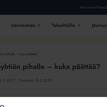
Neuvonta
Yhteys
Isännöintiala
Taloyhtiöille
Jäsenyys
htiön pihalle – kuka päättää?
loyhtiön pihalle – kuka päättää?
4.11.2017
Muokattu:
8.6.2020
 ruokkimispaikan laittaminen taloyhtiön pihalle kuuluu sellaisiin pikk
llisesti vaikkapa talkoissa. Etenkin, jos lintulaudalle löytyy paikka 