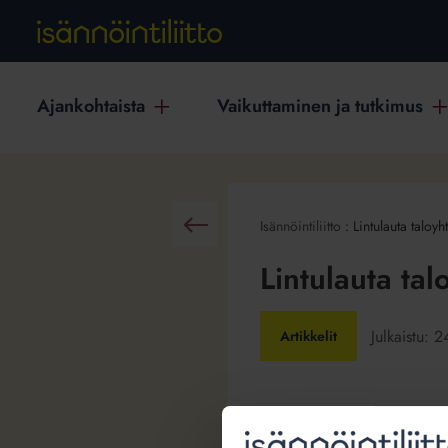
Ajankohtaista
Vaikuttaminen ja tutkimus
Isännöintiliitto
:
Lintulauta taloy
Takaisin
Lintulauta ta
Julkaistu:
2
Artikkelit
Lintulaudan tai muun lintujen
kannattaa keskustella epävira