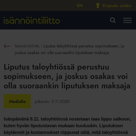
EN
Kirjaudu sisään
M
VA
Isännöintiliitto
:
Liputus taloyhtiössä perustuu sopimukseen, ja
sin
joskus osakas voi olla suoraankin liputuksen maksaja
Liputus taloyhtiössä perustuu
sopimukseen, ja joskus osakas voi
olla suoraankin liputuksen maksaja
Medialle
Julkaistu:
5.11.2020
Isänpäivänä 8.11. taloyhtiöissä nostetaan taas lippu salkoon,
kuten hyvän liputustavan mukaan kuuluukin. Liputuksen
käytännöt ja kustannukset riippuvat siitä, mitä taloyhtiössä