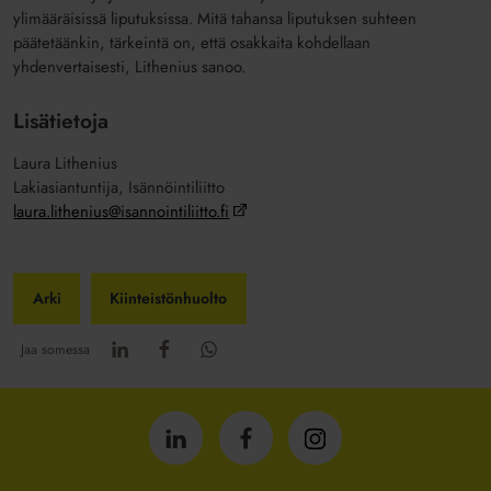
ylimääräisissä liputuksissa. Mitä tahansa liputuksen suhteen
päätetäänkin, tärkeintä on, että osakkaita kohdellaan
yhdenvertaisesti, Lithenius sanoo.
Lisätietoja
Laura Lithenius
Lakiasiantuntija, Isännöintiliitto
laura.lithenius@isannointiliitto.fi
Arki
Kiinteistönhuolto
Jaa somessa
Isännöintiliitto
Isännöintiliitto
Isännöintiliitto
LinkedInissä
Facebookissa
Instagrammissa