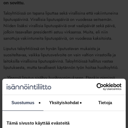
on sovittu.
Taloyhtiöissä on tapana liputtaa sekä virallisina että vakiintuneina
liputuspäivinä. Virallisia liputuspäiviä on vuodessa seitsemän.
Niiden lisäksi virallisia liputuspäiviä ovat vaalipäivät sekä päivä,
jolloin tasavallan presidentti astuu virkaansa. Muita, eli niin
sanottuja vakiintuneita liputuspäiviä, on vuodessa kaksitoista.
Liputus taloyhtiöissä on hyvän liputustavan mukaista ja
suositeltavaa, vaikka liputusvelvoite on vain valtion virastoilla ja
laitoksilla virallisina liputuspäivinä. Taloyhtiöissä hallitus vastaa
liputuksesta, mutta tavallisesti käytännön työn hoitaa huoltoyhtiö.
− Yleensä liputus sisältyy huoltosopimukseen. Etenkin pienissä
taloyhtiöissä osakkaat huolehtivat kiinteistöhuollosta usein itse,
jolloin liputusvuorot jaetaan tavanomaisesti osakkaiden kesken,
kertoo Isännöintiliiton lakiasiantuntija
Laura Lithenius
.
Suostumus
Yksityiskohdat
Tietoja
Huoltosopimukseen sisältyvän liputuksen kustannukset jakautuvat
taloyhtiön osakkaille osana hoitovastiketta. Sen sijaan esimerkiksi
suruliputuksen kaltainen ylimääräinen liputus ei välttämättä sisälly
Tämä sivusto käyttää evästeitä
huoltosopimukseen.