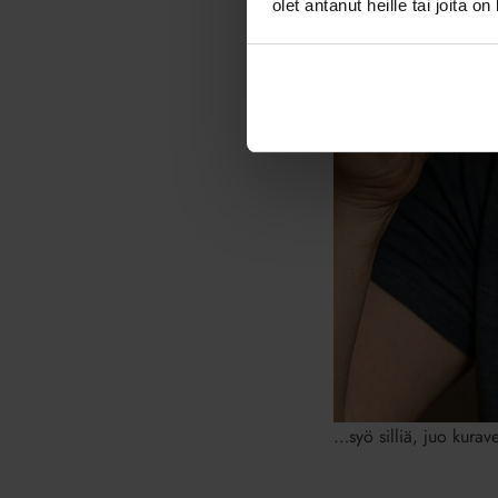
olet antanut heille tai joita o
…syö silliä, juo kurav