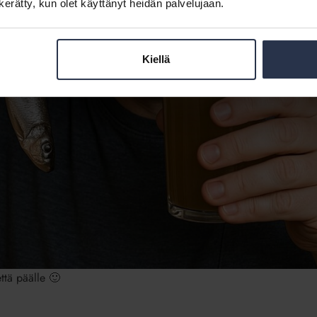
n kerätty, kun olet käyttänyt heidän palvelujaan.
Kiellä
että päälle 🙂