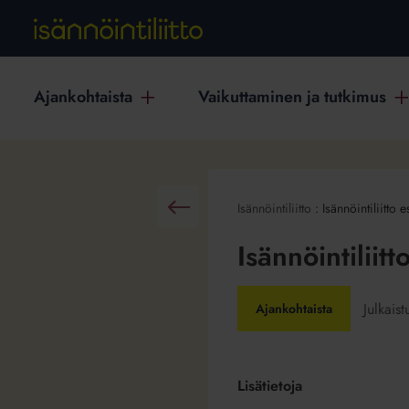
Ajankohtaista
Vaikuttaminen ja tutkimus
Isännöintiliitto
:
Isännöintiliitto 
Takaisin
Isännöintiliit
Julkais
Ajankohtaista
Lisätietoja