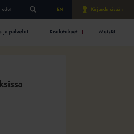
EN
tiedot
Kirjaudu sisään
 ja palvelut
Koulutukset
Meistä
ksissa