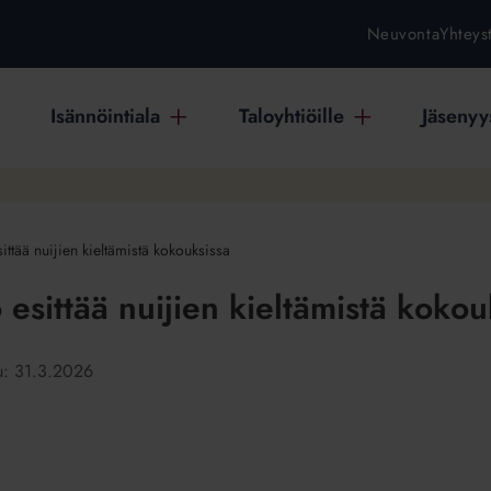
Neuvonta
Yhteys
Isännöintiala
Taloyhtiöille
Jäsenyys
esittää nuijien kieltämistä kokouksissa
to esittää nuijien kieltämistä kokou
tu:
31.3.2026