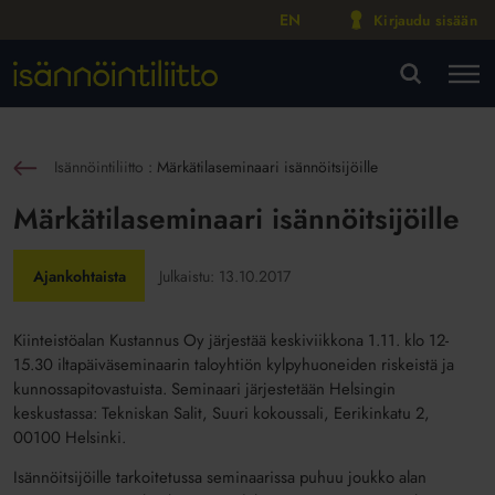
EN
Kirjaudu sisään
M
VA
Isännöintiliitto
:
Märkätilaseminaari isännöitsijöille
sin
Märkätilaseminaari isännöitsijöille
Ajankohtaista
Julkaistu:
13.10.2017
Kiinteistöalan Kustannus Oy järjestää keskiviikkona 1.11. klo 12-
15.30 iltapäiväseminaarin taloyhtiön kylpyhuoneiden riskeistä ja
kunnossapitovastuista. Seminaari järjestetään Helsingin
keskustassa: Tekniskan Salit, Suuri kokoussali, Eerikinkatu 2,
00100 Helsinki.
Isännöitsijöille tarkoitetussa seminaarissa puhuu joukko alan