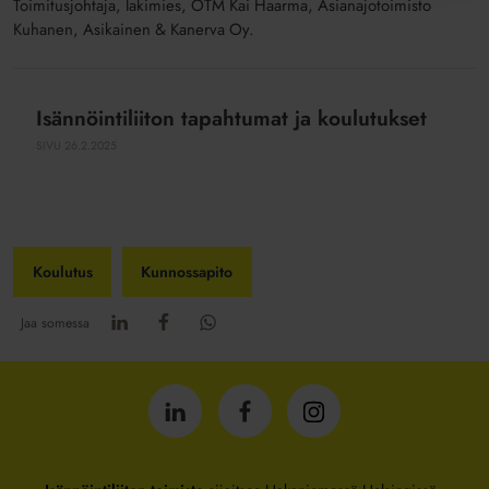
Toimitusjohtaja, lakimies, OTM Kai Haarma, Asianajotoimisto
Kuhanen, Asikainen & Kanerva Oy.
Isännöintiliiton tapahtumat ja koulutukset
Isännöintiliiton
tapahtumat
SIVU
26.2.2025
ja
koulutukset
Koulutus
Kunnossapito
Jaa somessa
Isännöintiliitto
Isännöintiliitto
Isännöintiliitto
LinkedInissä
Facebookissa
Instagrammissa