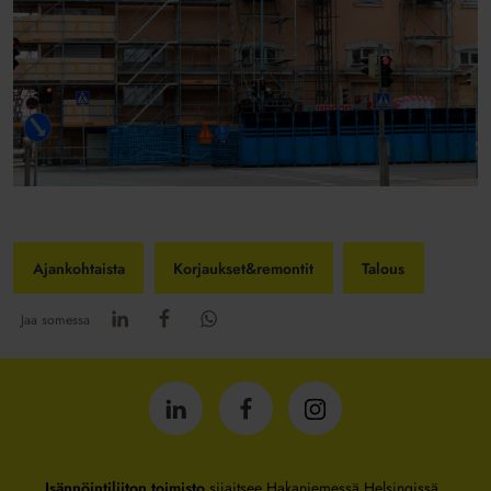
Ajankohtaista
Korjaukset&remontit
Talous
Jaa somessa
Isännöintiliitto
Isännöintiliitto
Isännöintiliitto
LinkedInissä
Facebookissa
Instagrammissa
Isännöintiliiton toimisto
sijaitsee Hakaniemessä Helsingissä.