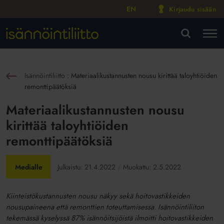
EN
Kirjaudu sisään
M
VA
Isännöintiliitto
:
Materiaalikustannusten nousu kirittää taloyhtiöiden
sin
remonttipäätöksiä
Materiaalikustannusten nousu
kirittää taloyhtiöiden
remonttipäätöksiä
Medialle
Julkaistu:
21.4.2022
Muokattu:
2.5.2022
Kiinteistökustannusten nousu näkyy sekä hoitovastikkeiden
nousupaineena että remonttien toteuttamisessa. Isännöintiliiton
tekemässä kyselyssä 87% isännöitsijöistä ilmoitti hoitovastikkeiden