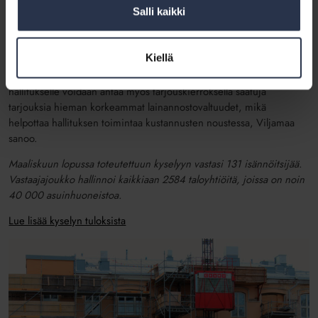
mutta tarjouspyyntö on jo ehtinyt umpeutua, voidaan rumba joutua
Salli kaikki
aloittamaan alusta, sanoo Isännöintiliiton vaikuttamis- ja
tutkimusjohtaja
Tuomas Viljamaa
.
Kiellä
– Remonttien toteuttaminen vaatii siis tällä hetkellä tavallistakin
enemmän suunnitelmallisuutta ja päättäväisyyttä. Yhtiökokouksessa
hallitukselle voidaan antaa myös tarjouskierroksella saatuja
tarjouksia hieman korkeammat lainannostovaltuudet, mikä
helpottaa hallituksen toimintaa kustannusten noustessa, Viljamaa
sanoo.
Maaliskuun lopussa toteutettuun kyselyyn vastasi 131 isännöitsijää.
Vastaajajoukko hallinnoi kaikkiaan 2584 taloyhtiöitä, joissa on noin
40 000 asuinhuoneistoa.
Lue lisää kyselyn tuloksista