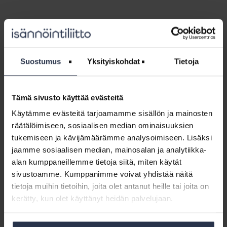
Yleisimpänä syynä hoitovastikkeiden nousupaineelle nähtiin
pääasiassa lämmitys- ja energiakustannusten nousu, jonka nimesi
syyksi 89 prosenttia vastaajista. Yli 68 prosenttia vastaajista kertoi
korjauskustannusten nousun aiheuttavan nousupainetta
Suostumus
Yksityiskohdat
Tietoja
vastikkeisiin, ja runsaat 26 prosenttia vastaajista ilmoitti syyksi
kiinteistöhuollon kustannusten nousun. Myös esimerkiksi hallinnon
kustannusten kasvu mainittiin kyselyssä.
Tämä sivusto käyttää evästeitä
Remonttien päätöksenteolle painetta
Käytämme evästeitä tarjoamamme sisällön ja mainosten
räätälöimiseen, sosiaalisen median ominaisuuksien
Tällä hetkellä materiaalikustannusten nousu vaikuttaa myös niin,
tukemiseen ja kävijämäärämme analysoimiseen. Lisäksi
että taloyhtiöiden voi olla vaikea saada urakkatarjouksia riittävän
jaamme sosiaalisen median, mainosalan ja analytiikka-
pitkällä voimassaoloajalla. Päätöksenteko taloyhtiöiden remonteissa
alan kumppaneillemme tietoja siitä, miten käytät
vaatii yhtiökokouksen päätöksen.
sivustoamme. Kumppanimme voivat yhdistää näitä
– Materiaalikustannusten nousun ja vaikeasti ennakoitavan
tietoja muihin tietoihin, joita olet antanut heille tai joita on
Euroopan tilanteen vuoksi urakoitsijoiden tarjousten
kerätty, kun olet käyttänyt heidän palvelujaan.
voimassaoloajat tuntuvat olevan varsin lyhyitä. Käytännössä kun
yhtiökokous on päättänyt toteuttaa remontin tietyllä euromäärällä,