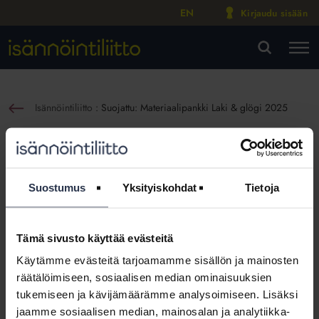
EN
Kirjaudu sisään
M
VA
Isännöintiliitto
:
Suojattu: Materiaalipankki Laki & glögi 2025
sin
Suojattu: Materiaalipankki Laki &
glögi 2025
Suostumus
Yksityiskohdat
Tietoja
Koulutusaineistot
Julkaistu:
18.11.2025
Muokattu:
3.12.2025
Tämä sivusto käyttää evästeitä
Tämä sisältö on suojattu salasanalla. Syötä salasana näyttääksesi
sisällön.
Käytämme evästeitä tarjoamamme sisällön ja mainosten
räätälöimiseen, sosiaalisen median ominaisuuksien
Salasana:
tukemiseen ja kävijämäärämme analysoimiseen. Lisäksi
jaamme sosiaalisen median, mainosalan ja analytiikka-