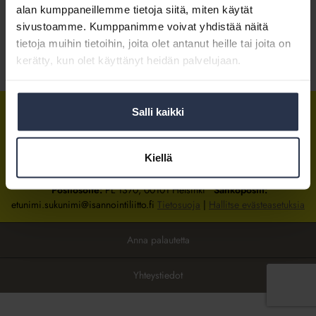
alan kumppaneillemme tietoja siitä, miten käytät
sivustoamme. Kumppanimme voivat yhdistää näitä
Koulutus
tietoja muihin tietoihin, joita olet antanut heille tai joita on
kerätty, kun olet käyttänyt heidän palvelujaan.
Jaa somessa
Salli kaikki
Isännöintiliitto
Isännöintiliitto
Isännöintiliitto
LinkedInissä
Facebookissa
Instagrammissa
Kiellä
Isännöintiliiton toimisto
sijaitsee Hakaniemessä Helsingissä.
Postiosoite:
PL 1370, 00101 Helsinki
Sähköpostit:
etunimi.sukunimi@isannointiliitto.fi
Tietosuoja
|
Hallitse evästeasetuksia
Anna palautetta
Yhteystiedot