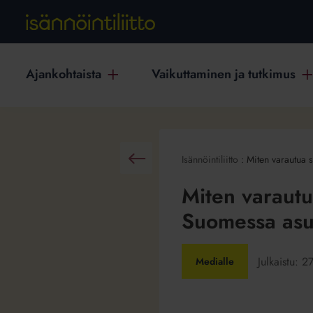
Ajankohtaista
Vaikuttaminen ja tutkimus
Isännöintiliitto
:
Miten varautua 
Takaisin
Miten varautu
Suomessa asu
Julkaistu:
27
Medialle