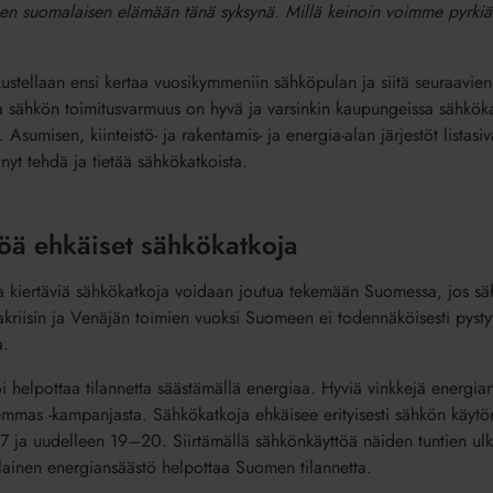
aisen suomalaisen elämään tänä syksynä. Millä keinoin voimme pyrkiä
stellaan ensi kertaa vuosikymmeniin sähköpulan ja siitä seuraavien
 sähkön toimitusvarmuus on hyvä ja varsinkin kaupungeissa sähkök
Asumisen, kiinteistö- ja rakentamis- ja energia-alan järjestöt listasiva
yt tehdä ja tietää sähkökatkoista.
öä ehkäiset sähkökatkoja
sia kiertäviä sähkökatkoja voidaan joutua tekemään Suomessa, jos säh
kriisin ja Venäjän toimien vuoksi Suomeen ei todennäköisesti pys
a.
 helpottaa tilannetta säästämällä energiaa. Hyviä vinkkejä energia
lemmas -kampanjasta. Sähkökatkoja ehkäisee erityisesti sähkön käyt
17 ja uudelleen 19–20. Siirtämällä sähkönkäyttöä näiden tuntien u
nlainen energiansäästö helpottaa Suomen tilannetta.