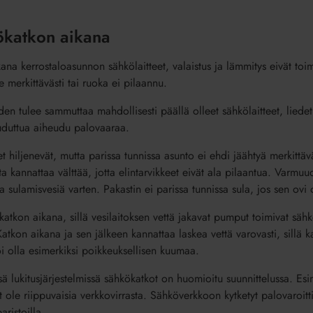
ökatkon aikana
ana kerrostaloasunnon sähkölaitteet, valaistus ja lämmitys eivät toi
 merkittävästi tai ruoka ei pilaannu.
n tulee sammuttaa mahdollisesti päällä olleet sähkölaitteet, liedet,
auduttua aiheudu palovaaraa.
eet hiljenevät, mutta parissa tunnissa asunto ei ehdi jäähtyä merkittäv
kannattaa välttää, jotta elintarvikkeet eivät ala pilaantua. Varmuude
 sulamisvesiä varten. Pakastin ei parissa tunnissa sula, jos sen ovi o
atkon aikana, sillä vesilaitoksen vettä jakavat pumput toimivat sähkö
Katkon aikana ja sen jälkeen kannattaa laskea vettä varovasti, sillä 
oi olla esimerkiksi poikkeuksellisen kuumaa.
ä lukitusjärjestelmissä sähkökatkot on huomioitu suunnittelussa. Esim
t ole riippuvaisia verkkovirrasta. Sähköverkkoon kytketyt palovaroitt
ristoilla.