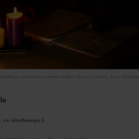
kökatkoja varten kotiin kannattaa hankkia 72 tunnin kotivara. Kuva: AdobeSt
le
 ina.lehto@energia.fi