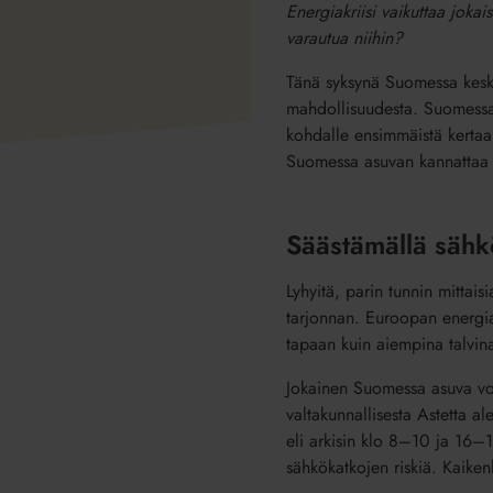
Energiakriisi vaikuttaa jok
varautua niihin?
Tänä syksynä Suomessa kesku
mahdollisuudesta. Suomessa
kohdalle ensimmäistä kertaa. 
Suomessa asuvan kannattaa n
Säästämällä sähk
Lyhyitä, parin tunnin mittai
tarjonnan. Euroopan energia
tapaan kuin aiempina talvin
Jokainen Suomessa asuva voi
valtakunnallisesta Astetta a
eli arkisin klo 8–10 ja 16–
sähkökatkojen riskiä. Kaike