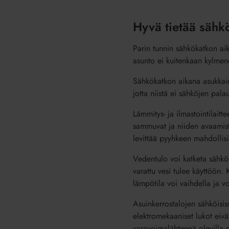
Hyvä tietää sähk
Parin tunnin sähkökatkon aik
asunto ei kuitenkaan kylmene
Sähkökatkon aikana asukkaide
jotta niistä ei sähköjen pal
Lämmitys- ja ilmastointilaitt
sammuvat ja niiden avaamista 
levittää pyyhkeen mahdollisia
Vedentulo voi katketa sähkök
varattu vesi tulee käyttöön. 
lämpötila voi vaihdella ja v
Asuinkerrostalojen sähköisiss
elektromekaaniset lukot eivä
varavoimalähteenä olevilla pa