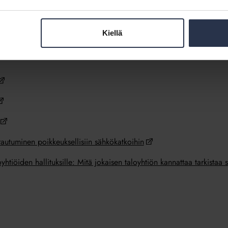
n ammattilaiset ovat harjoitelleet sähkökatkoja sekä sähköjen palaut
i. Asukkaiden tehtäväksi jää rauhassa odottaa sähköjen palautumista.
Kiellä
rautuminen poikkeuksellisiin sähkökatkoihin
loyhtiöiden hallituksille: Mitä jokaisen taloyhtiön kannattaa tarkistaa