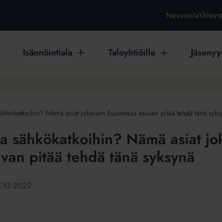
Neuvonta
Yhteys
Isännöintiala
Taloyhtiöille
Jäsenyys
sähkökatkoihin? Nämä asiat jokaisen Suomessa asuvan pitää tehdä tänä syks
a sähkökatkoihin? Nämä asiat jo
van pitää tehdä tänä syksynä
.10.2022