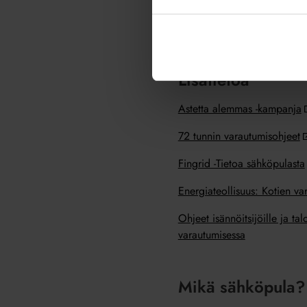
Viranomaiset ja sähkönjakelu
tilannetta ammattitaitoisest
Lisätietoa
Astetta alemmas -kampanja
72 tunnin varautumisohjeet
Fingrid -Tietoa sähköpulasta
Energiateollisuus: Kotien va
Ohjeet isännöitsijöille ja ta
varautumisessa
Mikä sähköpula?