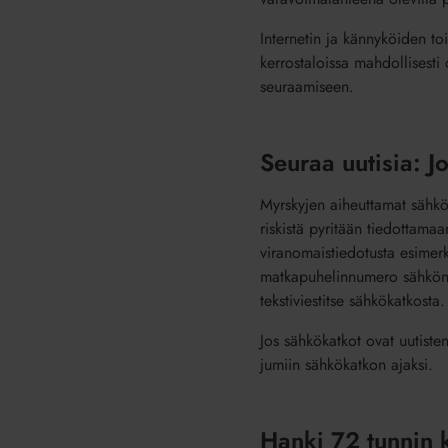
Internetin ja kännyköiden to
kerrostaloissa mahdollisesti 
seuraamiseen.
Seuraa uutisia: J
Myrskyjen aiheuttamat sähköka
riskistä pyritään tiedottama
viranomaistiedotusta esimerk
matkapuhelinnumero sähkön ja
tekstiviestitse sähkökatkosta.
Jos sähkökatkot ovat uutiste
jumiin sähkökatkon ajaksi.
Hanki 72 tunnin 