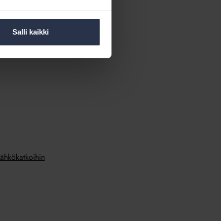
tamista ja hoitavat
Salli kaikki
 sähkökatkoihin