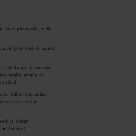
mi. Valot pimenevät, mutta
 uunit ja esimerkiksi sauna,
ästi. Jääkaappi ja pakastin
n varalta lattialle voi
n kiinni.
llä. Tällöin kotivaraksi
katkon vuoksi veden
erkiksi yleiset
imet toimivat