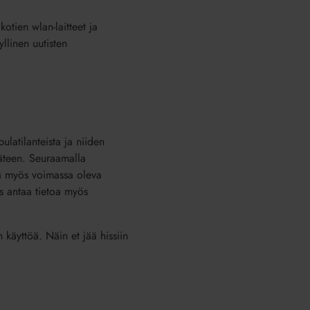
otien wlan-laitteet ja
yllinen uutisten
ulatilanteista ja niiden
käteen. Seuraamalla
itä myös voimassa oleva
s antaa tietoa myös
 käyttöä. Näin et jää hissiin