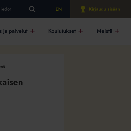
EN
tiedot
Kirjaudu sisään
 ja palvelut
Koulutukset
Meistä
ynä
kaisen