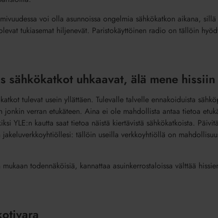
imivuudessa voi olla asunnoissa ongelmia sähkökatkon aikana, sillä k
olevat tukiasemat hiljenevät. Paristokäyttöinen radio on tällöin hyöd
os sähkökatkot uhkaavat, älä mene hissiin
tkot tulevat usein yllättäen. Tulevalle talvelle ennakoiduista sähköp
an jonkin verran etukäteen. Aina ei ole mahdollista antaa tietoa etu
iksi YLE:n kautta saat tietoa näistä kiertävistä sähkökatkoista. Päiv
keluverkkoyhtiöllesi: tällöin useilla verkkoyhtiöllä on mahdollisuu
n mukaan todennäköisiä, kannattaa asuinkerrostaloissa välttää hissien
kotivara