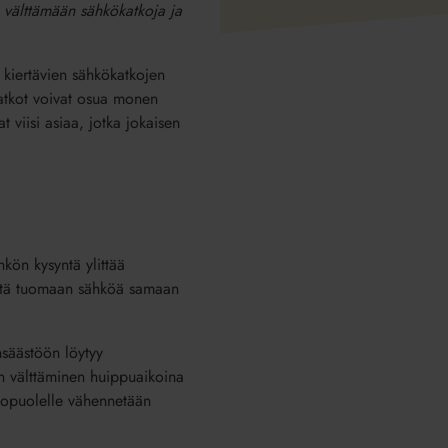
 välttämään sähkökatkoja ja
 kiertävien sähkökatkojen
atkot voivat osua monen
t viisi asiaa, jotka jokaisen
kön kysyntä ylittää
tytä tuomaan sähköä samaan
nsäästöön löytyy
ön välttäminen huippuaikoina
lkopuolelle vähennetään