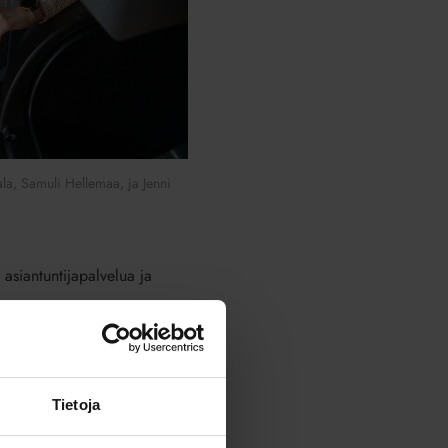
a, Samuli Hellemaa, ja Jenni
ä asiantuntijapalvelua ja
aailmaan. Erotumme muista
mme, joka tuntee alueelliset
Tietoja
lista lajitella useaa