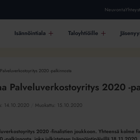
Neuvonta
Yhteys
Isännöintiala
Taloyhtiöille
Jäsenyys
Palveluverkostoyritys 2020 -palkinnosta
a Palveluverkostoyritys 2020 -pa
tu:
14.10.2020
Muokattu:
15.10.2020
uverkostoyritys 2020 -finalistien joukkoon. Yhteensä kolme fina
 -palkinnosta, joka julkistetaan Isännöintipäivillä 18.11.2020.