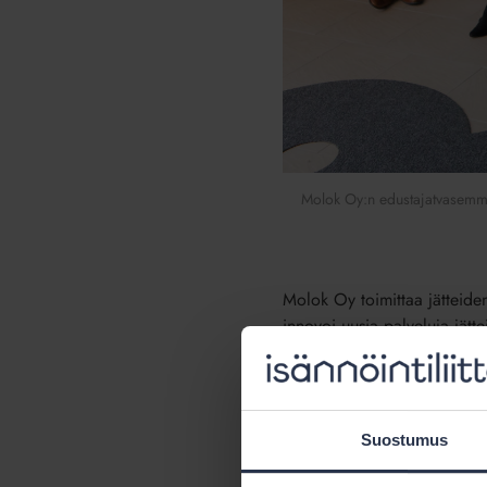
Molok Oy:n edustajatvasemma
Molok Oy toimittaa jätteiden s
innovoi uusia palveluja jättei
– Olemme syväkeräysmenetel
valmistajista laajalla syväke
jätehuoltomääräykset, kertoo
Suostumus
Syväkeräyksen ideana on, ett