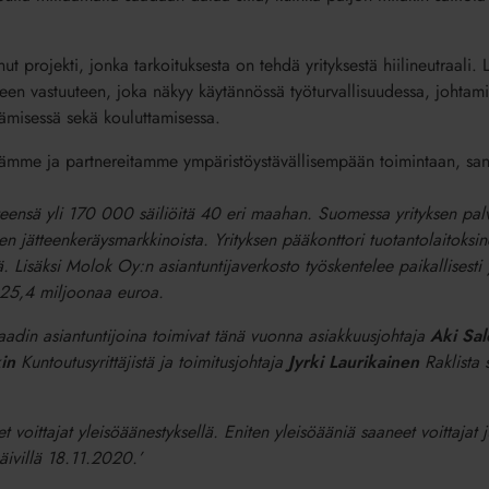
projekti, jonka tarkoituksesta on tehdä yrityksestä hiilineutraali. Lis
iseen vastuuteen, joka näkyy käytännössä työturvallisuudessa, johtami
stämisessä sekä kouluttamisessa.
eämme ja partnereitamme ympäristöystävällisempään toimintaan, sa
eensä yli 170 000 säiliöitä 40 eri maahan. Suomessa yrityksen palv
en jätteenkeräysmarkkinoista. Yrityksen pääkonttori tuotantolaitoksin
. Lisäksi Molok Oy:n asiantuntijaverkosto työskentelee paikallises
 25,4 miljoonaa euroa.
oraadin asiantuntijoina toimivat tänä vuonna asiakkuusjohtaja
Aki Sal
in
Kuntoutusyrittäjistä ja toimitusjohtaja
Jyrki Laurikainen
Raklista 
set voittajat yleisöäänestyksellä. Eniten yleisöääniä saaneet voittajat j
äivillä 18.11.2020.’