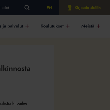
EN
tiedot
Kirjaudu sisään
 ja palvelut
Koulutukset
Meistä
lkinnosta
listia kilpailee