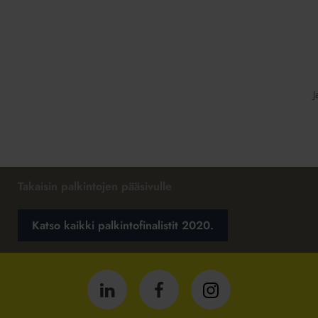
J
Takaisin palkintojen pääsivulle
Katso kaikki palkintofinalistit 2020.
Isännöintiliitto
Isännöintiliitto
Isännöintiliitto
LinkedInissä
Facebookissa
Instagrammissa