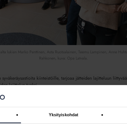
lta lukien Marko Penttinen, Asta Ruotsalainen, Teemu Lampinen, Anne Huhtal
Rahkonen, kuva: Opa Latvala.
yväkeräysastioita kiinteistöille, tarjoaa jätteiden lajitteluun liittyvä
den lajittelun tueksi.
män kehittäjä. Meiltä Suomesta idea on levinnyt myös muualle m
räyksen asiantuntijuudellamme sekä kattavalla asiantuntijaverkostolla
 tuote- ja markkinointijohtaja
Samuli Hellemaa
.
Yksityiskohdat
ä jätesäiliöt ulottuvat maan alle. Näin pienelläkin pihalla on mahdol