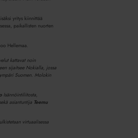
äksi yritys kiinnittää
sessa, paikallisten nuorten
noo Hellemaa.
elut kattavat noin
een sijaitsee Nokialla, jossa
ti ympäri Suomen. Molokin
o
Isännöintiliitosta,
sekä asiantuntija
Teemu
ulkistetaan virtuaalisessa