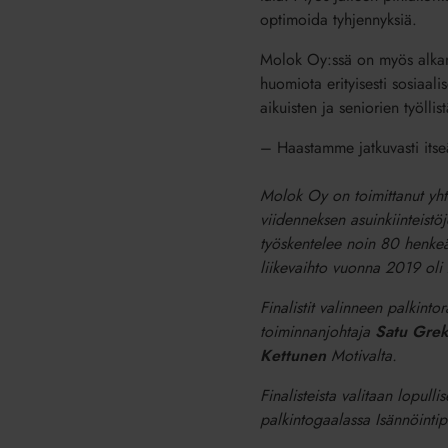
optimoida tyhjennyksiä.
Molok Oy:ssä on myös alkanut 
huomiota erityisesti sosiaal
aikuisten ja seniorien työlli
– Haastamme jatkuvasti its
Molok Oy on toimittanut yht
viidenneksen asuinkiinteistöj
työskentelee noin 80 henkeä
liikevaihto vuonna 2019 oli
Finalistit valinneen palkint
toiminnanjohtaja
Satu Grek
Kettunen
Motivalta.
Finalisteista valitaan lopulli
palkintogaalassa Isännöintip