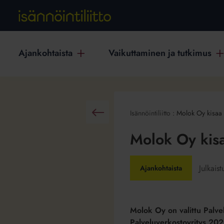
Ajankohtaista
Vaikuttaminen ja tutkimus
Isännöintiliitto
:
Molok Oy kisaa 
Takaisin
Molok Oy kisa
Julkais
Ajankohtaista
Molok Oy on valittu Palvel
Palveluverkostoyritys 2020