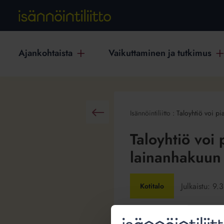
Ajankohtaista
Vaikuttaminen ja tutkimus
Isännöintiliitto
:
Taloyhtiö voi pia
Takaisin
Taloyhtiö voi 
lainanhakuun
Julkaistu:
9.
Kotitalo