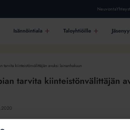
Neuvonta
Yhteys
Isännöintiala
Taloyhtiöille
Jäsenyys
n tarvita kiinteistönvälittäjän avuksi lainanhakuun
pian tarvita kiinteistönvälittäjän a
3.2020