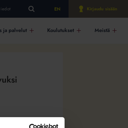
EN
tiedot
Kirjaudu sisään
 ja palvelut
Koulutukset
Meistä
vuksi