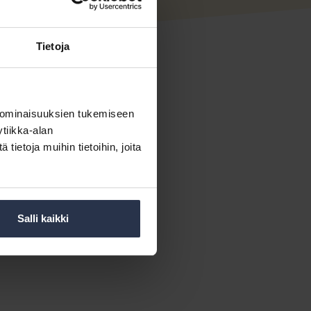
aita ja vastikkeenmaksajia
tä vaaditaan lainanhaussa
Tietoja
 sekä näkemystä
isi miettiä tehtävien
 ominaisuuksien tukemiseen
 tarvitsemaan
tiikka-alan
tijoillekaan.
ietoja muihin tietoihin, joita
aista pysty välttämättä
en asioiden lista on pitkä
Salli kaikki