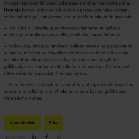
Nykyään Isännöintiliitossa työskentelevä entinen isännöitsijä
Anu
Heimala
kertoo, että aina joskus tällaisia tapauksia tulee vastaan,
että taloyhtiön grillikatoksessa istuu muita kuin taloyhtiön asukkaita.
– Itse lähtisin liikkeelle ja selvittämään tilannetta rauhallisella
mielellä ja rennolla kysymyksellä vierailijalta, sanoo Heimala.
– Voihan olla, että joku tarvitsee itselleen pienen hengähdystauon
ja paikan, missä istua. Harvalla taloyhtiöllä on mitään sitä vastaan,
jos taloyhtiön ulkopuoliset asukkaat joskus istuvat taloyhtiön
grillikatoksessa, kunhan eivät sotke tai riko paikkoja. Eri asia ovat
sitten selvät häiriöporukat, Heimala kertoo.
– Asia, mikä välillä taloyhtiöissä unohtuu, että jos taloyhtiössä asuu
nuoria, niin kyllä heillä on yhtäläinen oikeus käyttää grillikatosta,
Heimala muistuttaa.
Ajankohtaista
Piha
Jaa somessa