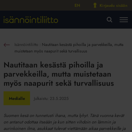
EN
Kirjaudu sisään
M
VA
Isännöintiliitto
:
Nautitaan kesästä pihoilla ja parvekkeilla, mutta
sin
muistetaan myös naapurit sekä turvallisuus
Nautitaan kesästä pihoilla ja
parvekkeilla, mutta muistetaan
myös naapurit sekä turvallisuus
Medialle
Julkaistu:
23.5.2025
Suomen kesä on tunnetusti ihana, mutta lyhyt. Tänä vuonna kevät
on antanut odottaa itseään ja kun sitten vihdoin on lämmin ja
aurinkoinen ilma, asukkaat tulevat viettämään aikaa parvekkeille ja