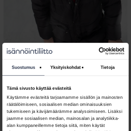
Suostumus
Yksityiskohdat
Tietoja
Pasi Oldén kehottaa yrityksiä lähtemään rohkeasti mukaan
oppisopimuskoulutettavien palkkaamiseen. Kuva: Opa Latvala.
Tämä sivusto käyttää evästeitä
Heti mukaan oikeisiin töihin
Käytämme evästeitä tarjoamamme sisällön ja mainosten
Pamiksella harjoittelijoille ollaan jo siirtämässä ensimmäisiä omia
räätälöimiseen, sosiaalisen median ominaisuuksien
isännöintikohteita. Lisäksi harjoittelijat pääsevät kirjureina mukaan
tukemiseen ja kävijämäärämme analysoimiseen. Lisäksi
kehityshankkeisiin, kun esimerkiksi yrityksen uusi
jaamme sosiaalisen median, mainosalan ja analytiikka-
mobiilihuoltokirja otetaan käyttöön.
alan kumppaneillemme tietoja siitä, miten käytät