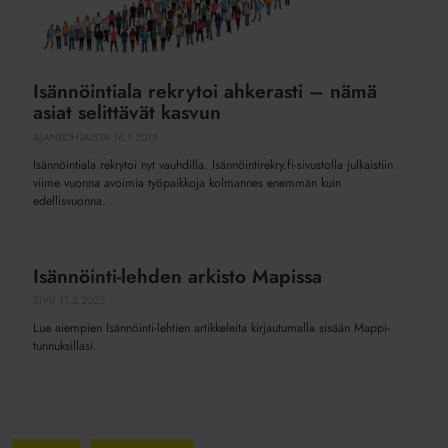
Isännöintiala rekrytoi ahkerasti – nämä
asiat selittävät kasvun
AJANKOHTAISTA
16.1.2019
Isännöintiala rekrytoi nyt vauhdilla. Isännöintirekry.fi-sivustolla julkaistiin
viime vuonna avoimia työpaikkoja kolmannes enemmän kuin
edellisvuonna.
Isännöinti-lehden arkisto Mapissa
Isännöinti-
lehden
SIVU
11.2.2025
arkisto
Lue aiempien Isännöinti-lehtien artikkeleita kirjautumalla sisään Mappi-
Mapissa
tunnuksillasi.