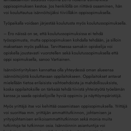
oppisopimuksen kestoa. Jos henkilöllä on riittävä osaaminen, hän
voi kouluttautua isännöitsijäksi tiiviilläkin oppisopimuksella.
Työpaikalla voidaan järjestää koulutusta myös koulutussopimuksella.
– Ero näissä on se, että koulutussopimuksissa ei tehdä
työsopimusta, mutta oppisopimuksen kohdalla tehdään, ja silloin
maksetaan myös palkkaa. Tarvittaessa samakin opiskelija voi
opiskella joustavasti vuorotellen sekä koulutussopimuksella että
oppi sopimuksella, sanoo Vartiainen.
Isännöintiyrityksen kannattaa olla yhteydessä oman alueensa
isännöitsijöitä kouluttavaan oppilaitokseen. Oppilaitokset antavat
mielellään tietoa erilaisista vaihtoehdoista ja mahdollisuuksista,
koska oppilaitoksille on tärkeää tehdä tiivistä yhteistyötä työelämän
kanssa ja saada opiskelijoille hyviä oppimis- ja näyttöympäristöjä.
Myös yrittäjä itse voi kehittää osaamistaan oppisopimuksella. Yrittäjä
voi suorittaa mm. yrittäjän ammattitutkinnon, johtamisen ja
yritysjohtamisen erikoisammattitutkinnon sekä monia muita
tutkintoja tai tutkinnon osia. Isännöinnin asiantuntija voi