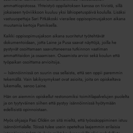
ammattiopistossa. Yhteistyö oppilaitoksen kanssa on tiivistä, sillä
jokaiseen työviikkoon kuuluu yksi lähiopetuspäivä koululla. Lisäksi
vastuuopettaja Sari Pitkäkoski vierailee oppisopimusjakson aikana
muutamia kertoja Pamiksella.
Kaikki oppisopimusjakson aikana suoritetut työtehtävät
dokumentoidaan, jotta Laine ja Pusa saavat näyttöjä, joilla he
pystyvät osoittamaan saavuttaneensa tutkinnon vaatiman
ammattitaidon ja osaamisen. Osaamista arvioi sekä koulun että
työpaikan osoittama arvioitsija.
– Isännöinnissä on suurin osa sellaista, että sen oppii paremmin
tekemällä. Vain lakikysymykset ovat asioita, joita on opiskeltava
lukemalla, sanoo Laine.
Hän on aiemmin opiskellut restonomiksi toimitilapalvelujen puolelta
ja on tyytyväinen siihen että pystyy isännöinnissä hyötymään
edellisistä opinnoistaan.
Myös ohjaaja Pasi Oldén on sitä mieltä, että työssäoppiminen istuu
isännöintialalle. Töissä tulee usein opeteltua laajemmin erilaisia