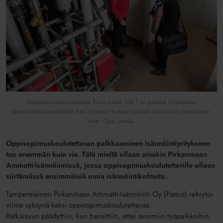
Oppisopimuskoulutettava Krista Laine (oik.) on päässyt ohjaajansa,
isännöintyksikönpäällikkö Pasi Oldénin mukaan kaikkiin isännöinnin työtehtäviin.
Kuva: Opa Latvala.
Oppisopimuskoulutettavan palkkaaminen isännöintiyritykseen
tuo enemmän kuin vie. Tätä mieltä ollaan ainakin Pirkanmaan
Ammatti-Isännöinnissä, jossa oppisopimuskoulutettaville ollaan
siirtämässä ensimmäisiä omia isännöintikohteita.
Tamperelainen Pirkanmaan Ammatti-Isännöinti Oy (Pamis) rekrytoi
viime syksynä kaksi oppisopimuskoulutettavaa.
Ratkaisuun päädyttiin, kun havaittiin, ettei avoimiin työpaikkoihin