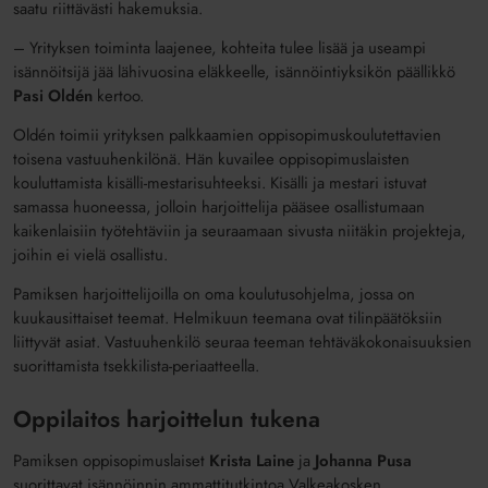
saatu riittävästi hakemuksia.
– Yrityksen toiminta laajenee, kohteita tulee lisää ja useampi
isännöitsijä jää lähivuosina eläkkeelle, isännöintiyksikön päällikkö
Pasi Oldén
kertoo.
Oldén toimii yrityksen palkkaamien oppisopimuskoulutettavien
toisena vastuuhenkilönä. Hän kuvailee oppisopimuslaisten
kouluttamista kisälli-mestarisuhteeksi. Kisälli ja mestari istuvat
samassa huoneessa, jolloin harjoittelija pääsee osallistumaan
kaikenlaisiin työtehtäviin ja seuraamaan sivusta niitäkin projekteja,
joihin ei vielä osallistu.
Pamiksen harjoittelijoilla on oma koulutusohjelma, jossa on
kuukausittaiset teemat. Helmikuun teemana ovat tilinpäätöksiin
liittyvät asiat. Vastuuhenkilö seuraa teeman tehtäväkokonaisuuksien
suorittamista tsekkilista-periaatteella.
Oppilaitos harjoittelun tukena
Pamiksen oppisopimuslaiset
Krista Laine
ja
Johanna Pusa
suorittavat isännöinnin ammattitutkintoa Valkeakosken