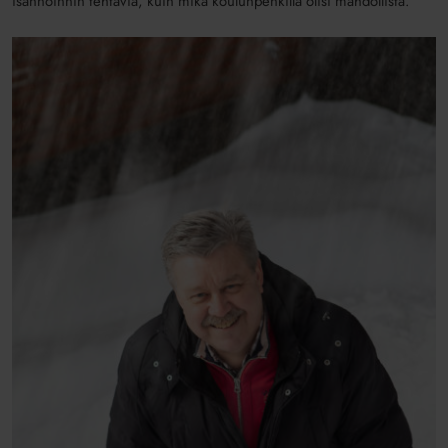
isännöinnin tehtäviä, kuin mikä koulunpenkillä olisi mahdollista.