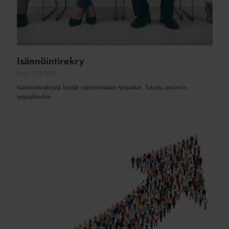
Isännöintirekry
SIVU
19.12.2022
Isännöintirekrystä löydät isännöintialan työpaikat. Tutustu avoimiin
työpaikkoihin.
Isännöintiala
rekrytoi
ahkerasti
–
nämä
asiat
selittävät
kasvun