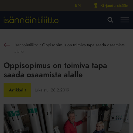
EN
Kirjaudu sisään
M
VA
Isännöintiliitto
:
Oppisopimus on toimiva tapa saada osaamista
sin
alalle
Oppisopimus on toimiva tapa
saada osaamista alalle
Artikkelit
Julkaistu:
28.2.2019