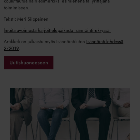
kouluttautua näin esimerkiksi esimiehenä tai yrittäjänä
toimimiseen.
Teksti: Meri Siippainen
lmoita avoimesta harjoittelupaikasta Isännöintirekryssä.
Artikkeli on julkaistu myös Isännöintiliiton
Isännöinti-lehdessä
2/2019
.
Uutishuoneeseen
Isännöintirekry