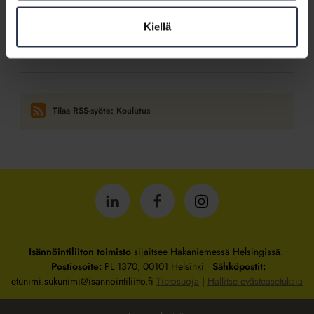
13.5.2026
Kotitalolehti.fi
Kiellä
Perinteisiä talonmiehiä löytyy enää vähän, mutta tällainen on
citytalkkarin työpäivä
Tilaa RSS-syöte: Koulutus
Isännöintiliitto
Isännöintiliitto
Isännöintiliitto
LinkedInissä
Facebookissa
Instagrammissa
Isännöintiliiton toimisto
sijaitsee Hakaniemessä Helsingissä.
Postiosoite:
PL 1370, 00101 Helsinki
Sähköpostit:
etunimi.sukunimi@isannointiliitto.fi
Tietosuoja
|
Hallitse evästeasetuksia