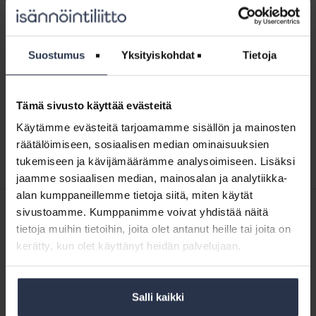
Eurofins
Expert
Eurofins Expert Services Oy
Services
Suostumus
Yksityiskohdat
Tietoja
PALVELUVERKOSTO
6.2.2023
Oy
Taitotalo
Tämä sivusto käyttää evästeitä
Taitotalo
Käytämme evästeitä tarjoamamme sisällön ja mainosten
PALVELUVERKOSTO
5.10.2021
räätälöimiseen, sosiaalisen median ominaisuuksien
tukemiseen ja kävijämäärämme analysoimiseen. Lisäksi
jaamme sosiaalisen median, mainosalan ja analytiikka-
alan kumppaneillemme tietoja siitä, miten käytät
sivustoamme. Kumppanimme voivat yhdistää näitä
SISÄLTÖJÄ ISÄNNÖINTILIITON MEDIOISTA
tietoja muihin tietoihin, joita olet antanut heille tai joita on
22.5.2026
Kotitalolehti.fi
kerätty, kun olet käyttänyt heidän palvelujaan.
Suomen taloyhtiömalli kestää kansainvälisen vertailun
17.5.2026
Kotitalolehti.fi
Jenny remontoi rivitalokolmion lattiasta kattoon itse ja säästi jopa
Salli kaikki
kymmeniä tuhansia euroja