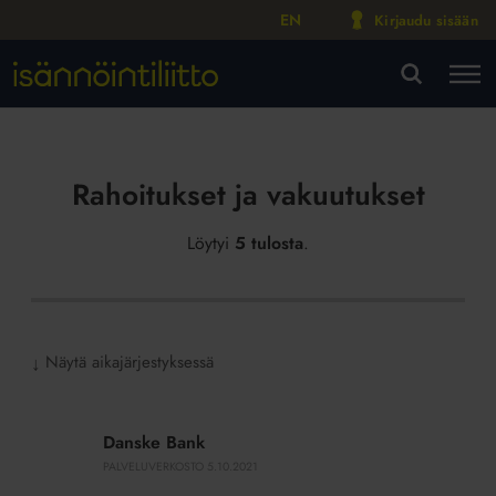
EN
Kirjaudu sisään
M
VA
Rahoitukset ja vakuutukset
Löytyi
5 tulosta
.
Näytä aikajärjestyksessä
↓
Danske
Bank
Danske Bank
PALVELUVERKOSTO
5.10.2021