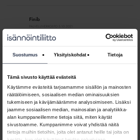
Finib
Finib
PALVELUVERKOSTO
5.10.2021
Howden
Howden
Suostumus
Yksityiskohdat
Tietoja
PALVELUVERKOSTO
5.10.2021
Tämä sivusto käyttää evästeitä
Intrum
Käytämme evästeitä tarjoamamme sisällön ja mainosten
Intrum
räätälöimiseen, sosiaalisen median ominaisuuksien
PALVELUVERKOSTO
5.10.2021
tukemiseen ja kävijämäärämme analysoimiseen. Lisäksi
jaamme sosiaalisen median, mainosalan ja analytiikka-
OP
alan kumppaneillemme tietoja siitä, miten käytät
OP
sivustoamme. Kumppanimme voivat yhdistää näitä
PALVELUVERKOSTO
14.3.2025
tietoja muihin tietoihin, joita olet antanut heille tai joita on
kerätty, kun olet käyttänyt heidän palvelujaan.