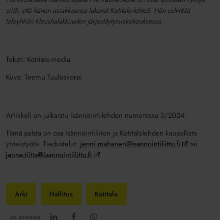
siitä, että hänen asiakkaansa lukevat Kotitalo-lehteä. Hän selvittää
taloyhtiön tilaushalukkuuden järjestäytymiskokouksessa.
Teksti: Kotitalo-media
Kuva: Teemu Tuuloskorpi
Artikkeli on julkaistu Isännöinti-lehden numerossa 3/2024.
Tämä palsta on osa Isännöintiliiton ja Kotitalolehden kaupallista
yhteistyötä. Tiedustelut:
jenni.mahanen@isannointiliitto.fi
tai
janne.tiitta@isannointiliitto.fi
.
Arki
Hallitus
Kotitalo
Jaa somessa