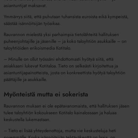
asiantuntijat maksavat.
Ymmärrys siitä, että puhutaan tuhansista euroista eikä kympeistä,
säästää isännöitsijän työaikaa.
Rauvannon mielestä yksi parhaimpia tietolähteitä hallituksen
puheenjohtajille ja jäsenille – ja koko taloyhtiön asukkaille – on
taloyhtiöiden erikoismedia Kotitalo.
– Minulle on ollut työssäni ehdottomasti hyötyä siitä, että
asiakkaani lukevat Kotitaloa. Tieto on selkeästi kirjoitettua ja
asiantuntijapainotteista, josta on konkreettista hyötyä taloyhtiön
päättäjille ja asukkaille.
Myönteistä mutta ei sokerista
Rauvannon mukaan ei ole epätavanomaista, että hallituksen jäsen
tulee taloyhtiön kokoukseen Kotitalo kainalossaan ja haluaa
keskustella lukemastaan.
– Tieto ei lisää yhteydenottoja, mutta vie keskusteluja heti
syvemmälle. Koska isännöitsijän tehtäväkenttä on laaja, on