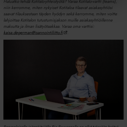
Haluatko tehdä Kotitalo-yhteistyötä? Varaa Kotitalo-vartti (teams),
niin kerromme, miten nykyiset Kotitaloa tilaavat asiakasyhtiösi
saavat tilauksestaan täyden hyödyn sekä kerromme, miten voitte
lahjoittaa Kotitalon tutustumisjakson muille asiakasyhtiöillenne
maksutta ja ilman lisätyötaakkaa. Varaa oma varttisi:
kaisa.degerman@isannointiliitto.fi
.
Porvoolaiselle isännöitsijälle Pia Rauvannolle on ollut työssään hyötyä