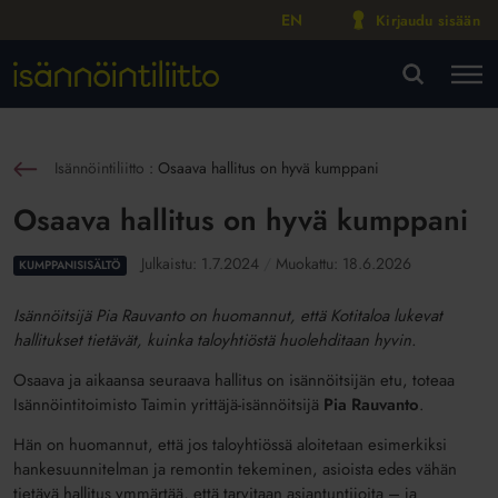
EN
Kirjaudu sisään
M
VA
Isännöintiliitto
:
Osaava hallitus on hyvä kumppani
sin
Osaava hallitus on hyvä kumppani
Julkaistu:
1.7.2024
Muokattu:
18.6.2026
KUMPPANISISÄLTÖ
Isännöitsijä Pia Rauvanto on huomannut, että Kotitaloa lukevat
hallitukset tietävät, kuinka taloyhtiöstä huolehditaan hyvin.
Osaava ja aikaansa seuraava hallitus on isännöitsijän etu, toteaa
Isännöintitoimisto Taimin yrittäjä-isännöitsijä
Pia Rauvanto
.
Hän on huomannut, että jos taloyhtiössä aloitetaan esimerkiksi
hankesuunnitelman ja remontin tekeminen, asioista edes vähän
tietävä hallitus ymmärtää, että tarvitaan asiantuntijoita – ja