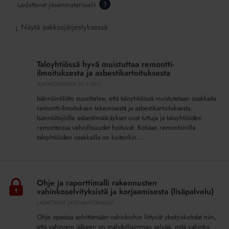
1
Ladattavat jäsenmateriaalit
Näytä aakkosjärjestyksessä
↓
Taloyhtiössä
hyvä
Taloyhtiössä hyvä muistuttaa remontti-
muistuttaa
ilmoituksesta ja asbestikartoituksesta
remontti-
AJANKOHTAISTA
22.9.2017
ilmoituksesta
Isännöintiliitto suosittelee, että taloyhtiöissä muistutetaan osakkaita
ja
remontti-ilmoituksen tekemisestä ja asbestikartoituksesta.
asbestikartoituksesta
Isännöitsijöille asbestimääräykset ovat tuttuja ja taloyhtiöiden
remonteissa velvollisuudet hoituvat. Kotiaan remontoivilla
taloyhtiöiden osakkailla on kuitenkin...
Ohje
ja
Ohje ja raporttimalli rakennusten
raporttimalli
vahinkoselvityksistä ja korjaamisesta (lisäpalvelu)
rakennusten
LADATTAVAT JÄSENMATERIAALIT
vahinkoselvityksistä
Ohje opastaa selvittämään vahinkoihin liittyvät yksityiskohdat niin,
ja
että vahingon jälkeen on mahdollisimman selvää, mitä vahinko