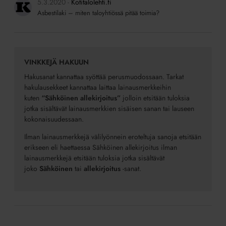
5.3.2020
Kotitalolehti.fi
Asbestilaki – miten taloyhtiössä pitää toimia?
VINKKEJÄ HAKUUN
Hakusanat kannattaa syöttää perusmuodossaan. Tarkat
hakulausekkeet kannattaa laittaa lainausmerkkeihin
kuten
“Sähköinen allekirjoitus”
jolloin etsitään tuloksia
jotka sisältävät lainausmerkkien sisäisen sanan tai lauseen
kokonaisuudessaan.
Ilman lainausmerkkejä välilyönnein eroteltuja sanoja etsitään
erikseen eli haettaessa Sähköinen allekirjoitus ilman
lainausmerkkejä etsitään tuloksia jotka sisältävät
joko
Sähköinen
tai
allekirjoitus
-sanat.