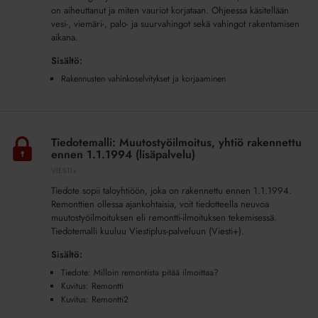
korjaamisesta
on aiheuttanut ja miten vauriot korjataan. Ohjeessa käsitellään
(lisäpalvelu)
vesi-, viemäri-, palo- ja suurvahingot sekä vahingot rakentamisen
aikana.
Sisältö:
Rakennusten vahinkoselvitykset ja korjaaminen
Tiedotemalli:
Muutostyöilmoitus,
Tiedotemalli: Muutostyöilmoitus, yhtiö rakennettu
yhtiö
ennen 1.1.1994 (lisäpalvelu)
rakennettu
VIESTI+
ennen
Tiedote sopii taloyhtiöön, joka on rakennettu ennen 1.1.1994.
1.1.1994
Remonttien ollessa ajankohtaisia, voit tiedotteella neuvoa
(lisäpalvelu)
muutostyöilmoituksen eli remontti-ilmoituksen tekemisessä.
Tiedotemalli kuuluu Viestiplus-palveluun (Viesti+).
Sisältö:
Tiedote: Milloin remontista pitää ilmoittaa?
Kuvitus: Remontti
Kuvitus: Remontti2