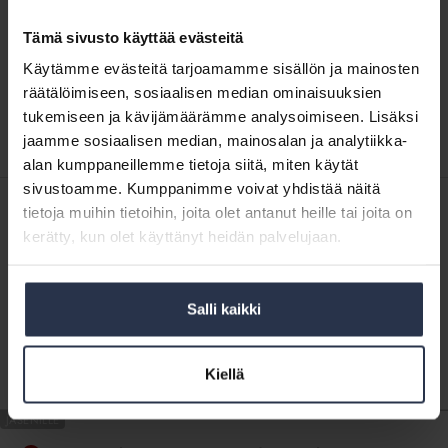
Laki
ja
Tämä sivusto käyttää evästeitä
Laki ja sääntely
sääntely
SIVU
Käytämme evästeitä tarjoamamme sisällön ja mainosten
räätälöimiseen, sosiaalisen median ominaisuuksien
Isännöintiliiton lainsäädännöllinen vaikuttamistyö liittyy etenkin
asunto-osakeyhtiölain muutostarpeisiin, asumisen digitalisaatioon,
tukemiseen ja kävijämäärämme analysoimiseen. Lisäksi
korjausrakentamisen tukiin ja energia-asioihin.
jaamme sosiaalisen median, mainosalan ja analytiikka-
alan kumppaneillemme tietoja siitä, miten käytät
Asunto-
sivustoamme. Kumppanimme voivat yhdistää näitä
osakeyhtiölain
tietoja muihin tietoihin, joita olet antanut heille tai joita on
Asunto-osakeyhtiölain muutosesitys eteni
muutosesitys
eduskuntakäsittelyyn
kerätty, kun olet käyttänyt heidän palvelujaan.
eteni
AJANKOHTAISTA
10.4.2026
eduskuntakäsittelyyn
Hallituskausi lähenee loppuaan, mikä tarkoittaa lainsäätäjälle
vilkasta kevättä. Eduskuntakäsittelyyn on edennyt myös
Salli kaikki
isännöinnin työn kannalta keskeinen hallituksen esitys asunto-
osakeyhtiölain muutoksista. Tavoitteena on, että esitys
hyväksytään...
Kiellä
Jäsenohje:
Isännöitsijäntodistus