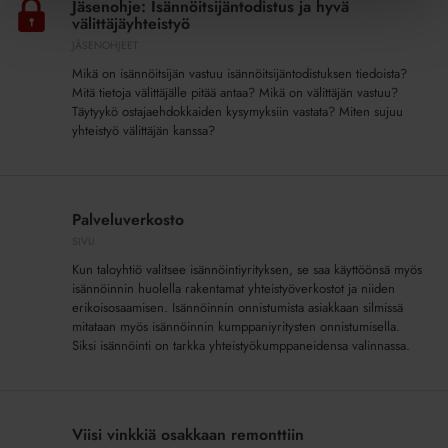
Jäsenohje: Isännöitsijäntodistus ja hyvä
ja
välittäjäyhteistyö
hyvä
JÄSENOHJEET
välittäjäyhteistyö
Mikä on isännöitsijän vastuu isännöitsijäntodistuksen tiedoista?
Mitä tietoja välittäjälle pitää antaa? Mikä on välittäjän vastuu?
Täytyykö ostajaehdokkaiden kysymyksiin vastata? Miten sujuu
yhteistyö välittäjän kanssa?
Palveluverkosto
Palveluverkosto
SIVU
Kun taloyhtiö valitsee isännöintiyrityksen, se saa käyttöönsä myös
isännöinnin huolella rakentamat yhteistyöverkostot ja niiden
erikoisosaamisen. Isännöinnin onnistumista asiakkaan silmissä
mitataan myös isännöinnin kumppaniyritysten onnistumisella.
Siksi isännöinti on tarkka yhteistyökumppaneidensa valinnassa.
Viisi
vinkkiä
Viisi vinkkiä osakkaan remonttiin
osakkaan