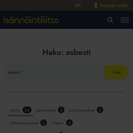
EN
Kirjaudu sisään
M
VA
Haku:
asbesti
Hae
sivustolta
Hakutulokset
26
3
2
Kaikki
Jäsenohjeet
Lakikysymykset
Isännöintiliitto.fi-
2
4
Oikeustapaukset
Viesti+
palvelusta