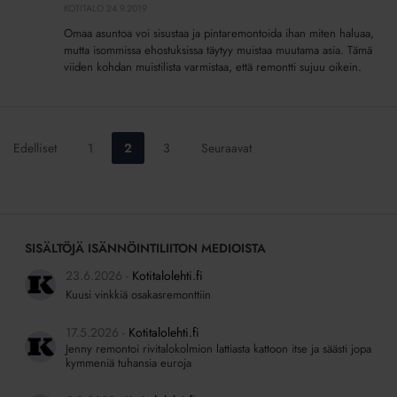
KOTITALO
24.9.2019
remonttiin
Omaa asuntoa voi sisustaa ja pintaremontoida ihan miten haluaa,
mutta isommissa ehostuksissa täytyy muistaa muutama asia. Tämä
viiden kohdan muistilista varmistaa, että remontti sujuu oikein.
Siirry
Siirry
Siirry
Edelliset
1
2
3
Seuraavat
sivulle:
sivulle:
sivulle:
SISÄLTÖJÄ ISÄNNÖINTILIITON MEDIOISTA
23.6.2026
Kotitalolehti.fi
Kuusi vinkkiä osakasremonttiin
17.5.2026
Kotitalolehti.fi
Jenny remontoi rivitalokolmion lattiasta kattoon itse ja säästi jopa
kymmeniä tuhansia euroja