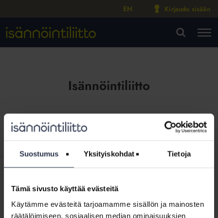
EN
Kirjaudu sisään
M
VA
Isännöintiliitto
Suostumus
Yksityiskohdat
Tietoja
SISÄLTÖJÄ ISÄNNÖINTILIITON MEDIOISTA
Tämä sivusto käyttää evästeitä
9.6.2026
Kotitalolehti.fi
Entinen koditon: Nyt olen onnellinen mies
Käytämme evästeitä tarjoamamme sisällön ja mainosten
räätälöimiseen, sosiaalisen median ominaisuuksien