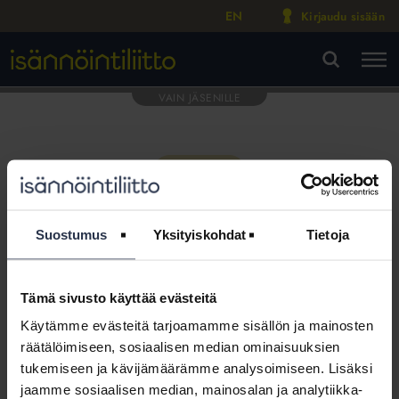
EN
Kirjaudu sisään
M
VA
Suostumus
Yksityiskohdat
Tietoja
Tämä sivusto käyttää evästeitä
Tämä osio on rajattu
Käytämme evästeitä tarjoamamme sisällön ja mainosten
Isännöintiliiton jäsenyritysten
räätälöimiseen, sosiaalisen median ominaisuuksien
henkilökunnalle
tukemiseen ja kävijämäärämme analysoimiseen. Lisäksi
jaamme sosiaalisen median, mainosalan ja analytiikka-