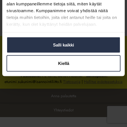
alan kumppaneillemme tietoja siitä, miten käytät
sivustoamme. Kumppanimme voivat yhdistää näitä
Kirjaudu sisään
tietoja muihin tietoihin, joita olet antanut heille tai joita on
kerätty, kun olet käyttänyt heidän palvelujaan.
Tietoa jäsenyydestä
Salli kaikki
Isännöintiliitto
Isännöintiliitto
Isännöintiliitto
LinkedInissä
Facebookissa
Instagrammissa
Kiellä
Isännöintiliiton toimisto
sijaitsee Hakaniemessä Helsingissä.
Postiosoite:
PL 1370, 00101 Helsinki
Sähköpostit:
etunimi.sukunimi@isannointiliitto.fi
Tietosuoja
|
Hallitse evästeasetuksia
Anna palautetta
Yhteystiedot