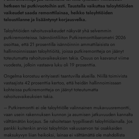
hetkeen tai putkivuotoihin asti. Taustalla vaikuttaa taloyhtiöiden
vaikeudet saada remonttilainaa, heikko taloyhtiöiden
taloustilanne ja lisääntynyt korjausvelka.
Taloyhtiöiden rahoitusvaikeudet näkyvät yhä selvemmin
putkiremonteissa. Isännöintiliiton Putkiremonttibarometri 2026
osoittaa, että 21 prosentilla isännöinnin ammattilaisista on
hallinnoinnissaan taloyhtiöitä, joissa putkiremontteja on jäänyt
toteutumatta rahoitusvaikeuksien takia. Osuus on kasvanut viime
vuodesta, jolloin vastaava luku oli 19 prosenttia.
Ongelma korostuu erityisesti taantuvilla alueilla. Niillä toimivista
vastaajista 42 prosenttia kertoo, että heidän hallinnoimissaan
kohteissa putkiremontteja on jäänyt toteutumatta
rahoitusvaikeuksien takia.
– Putkiremontti ei ole taloyhtiölle valinnainen mukavuusremontti,
vaan usein rakennuksen kunnon ja asumisen jatkuvuuden kannalta
välttämätön korjaus. Se rahoitetaan tyypillisesti taloyhtiölainalla. Jos
pankki kuitenkin arvioi taloyhtiön vakuusarvon tai osakkaiden
maksukyvyn liian heikoksi, lainaa ei välttämättä ole mahdollista