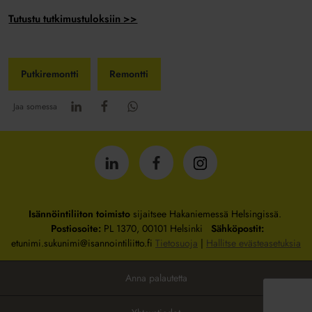
Tutustu tutkimustuloksiin >>
Putkiremontti
Remontti
Jaa somessa
Isännöintiliitto
Isännöintiliitto
Isännöintiliitto
LinkedInissä
Facebookissa
Instagrammissa
Isännöintiliiton toimisto
sijaitsee Hakaniemessä Helsingissä.
Postiosoite:
PL 1370, 00101 Helsinki
Sähköpostit:
etunimi.sukunimi@isannointiliitto.fi
Tietosuoja
|
Hallitse evästeasetuksia
Anna palautetta