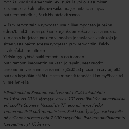
moniksi vuosiksi eteenpäin. Avustuksilla voi olla asumisen
kustannuksia kohtuullistava vaikutus, jos niitä saisi myös
putkiremontteihin, Falck-Hvilstafeldt sanoo.
– Putkiremontteihin ryhdytään usein liian myöhään ja pakon
edessä, mikä nostaa putkien korjauksien kokonaiskustannuksia,
kun ensin korjataan putkien vuodoista johtuvia vesivahinkoja ja
sitten vasta pakon edessä ryhdytään putkiremonttiin, Falck-
Hvilstafeldt harmittelee.
Yleisin syy ryhtyä putkiremonttiin on tuoreen
putkiremonttibarometrin mukaan jo tapahtuneet vuodot.
Barometriin vastanneista isännöitsijöistä 53 prosenttia arvioi, että
putkien käyttöiän näkökulmasta remontit tehdään liian myöhään tai
viime hetkellä.
Isännöintiliiton Putkiremonttibarometri 2026 toteutettiin
toukokuussa 2026. Kyselyyn vastasi 131 isännöintialan ammattilaista
eri puolilta Suomea. Vastaajista 77 raportoi myös tiedot
viimeisimmästä putkiremontistaan. Kaikkiaan kyselyyn vastanneilla
oli hallinnoinnissaan noin 2 000 taloyhtiötä. Putkiremonttibarometri
toteutettiin nyt 17. kerran.