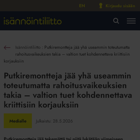
EN
Kirjaudu sisään
M
VA
Isännöintiliitto
:
Putkiremontteja jää yhä useammin toteutumatta
sin
rahoitusvaikeuksien takia – valtion tuet kohdennettava kriittisiin
korjauksiin
Putkiremontteja jää yhä useammin
toteutumatta rahoitusvaikeuksien
takia – valtion tuet kohdennettava
kriittisiin korjauksiin
Medialle
Julkaistu:
28.5.2026
Putkiremontteja jää tekemättä tai niitä lykätään viimeiseen