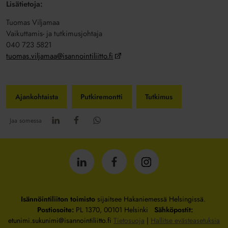
Lisätietoja:
Tuomas Viljamaa
Vaikuttamis- ja tutkimusjohtaja
040 723 5821
tuomas.viljamaa@isannointiliitto.fi
Ajankohtaista
Putkiremontti
Tutkimus
Jaa somessa
Isännöintiliitto
Isännöintiliitto
Isännöintiliitto
LinkedInissä
Facebookissa
Instagrammissa
Isännöintiliiton toimisto
sijaitsee Hakaniemessä Helsingissä.
Postiosoite:
PL 1370, 00101 Helsinki
Sähköpostit:
etunimi.sukunimi@isannointiliitto.fi
Tietosuoja
|
Hallitse evästeasetuksia