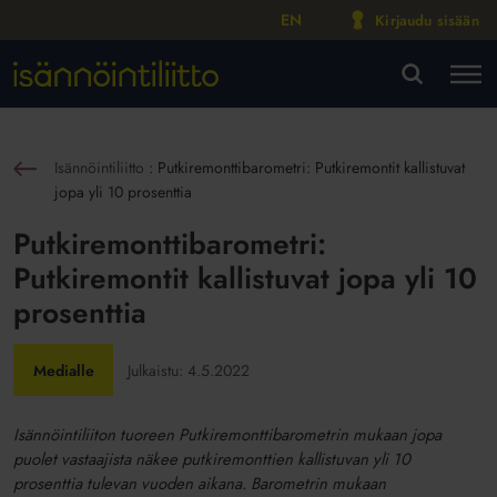
EN
Kirjaudu sisään
M
VA
Isännöintiliitto
:
Putkiremonttibarometri: Putkiremontit kallistuvat
sin
jopa yli 10 prosenttia
Putkiremonttibarometri:
Putkiremontit kallistuvat jopa yli 10
prosenttia
Medialle
Julkaistu:
4.5.2022
Isännöintiliiton tuoreen Putkiremonttibarometrin mukaan jopa
puolet vastaajista näkee putkiremonttien kallistuvan yli 10
prosenttia tulevan vuoden aikana. Barometrin mukaan