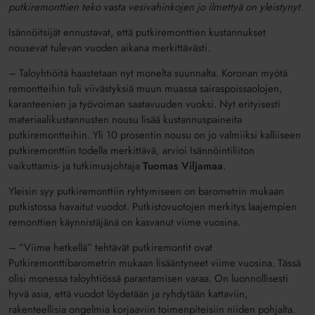
putkiremonttien teko vasta vesivahinkojen jo ilmettyä on yleistynyt.
Isännöitsijät ennustavat, että putkiremonttien kustannukset
nousevat tulevan vuoden aikana merkittävästi.
– Taloyhtiöitä haastetaan nyt monelta suunnalta. Koronan myötä
remontteihin tuli viivästyksiä muun muassa sairaspoissaolojen,
karanteenien ja työvoiman saatavuuden vuoksi. Nyt erityisesti
materiaalikustannusten nousu lisää kustannuspaineita
putkiremontteihin. Yli 10 prosentin nousu on jo valmiiksi kalliiseen
putkiremonttiin todella merkittävä, arvioi Isännöintiliiton
vaikuttamis- ja tutkimusjohtaja
Tuomas Viljamaa
.
Yleisin syy putkiremonttiin ryhtymiseen on barometrin mukaan
putkistossa havaitut vuodot. Putkistovuotojen merkitys laajempien
remonttien käynnistäjänä on kasvanut viime vuosina.
– ”Viime hetkellä” tehtävät putkiremontit ovat
Putkiremonttibarometrin mukaan lisääntyneet viime vuosina. Tässä
olisi monessa taloyhtiössä parantamisen varaa. On luonnollisesti
hyvä asia, että vuodot löydetään ja ryhdytään kattaviin,
rakenteellisia ongelmia korjaaviin toimenpiteisiin niiden pohjalta.