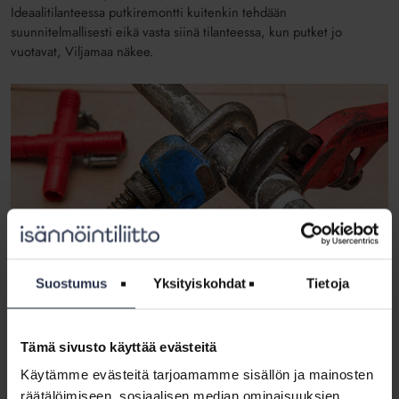
Ideaalitilanteessa putkiremontti kuitenkin tehdään
suunnitelmallisesti eikä vasta siinä tilanteessa, kun putket jo
vuotavat, Viljamaa näkee.
Suostumus
Yksityiskohdat
Tietoja
Tämä sivusto käyttää evästeitä
Barometrin mukaan putkiremonttien teko vasta vesivahinkojen jo ilmettyä on
yleistynyt.
Käytämme evästeitä tarjoamamme sisällön ja mainosten
räätälöimiseen, sosiaalisen median ominaisuuksien