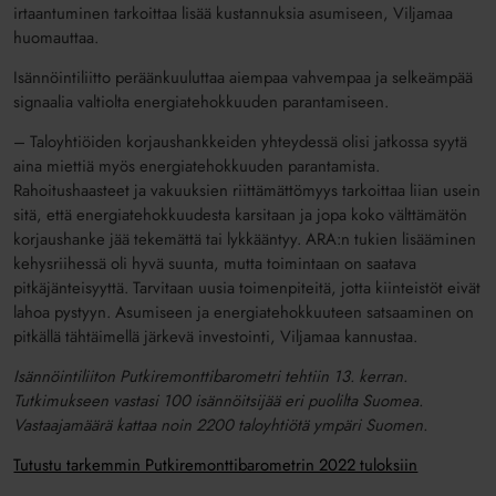
irtaantuminen tarkoittaa lisää kustannuksia asumiseen, Viljamaa
huomauttaa.
Isännöintiliitto peräänkuuluttaa aiempaa vahvempaa ja selkeämpää
signaalia valtiolta energiatehokkuuden parantamiseen.
– ­Taloyhtiöiden korjaushankkeiden yhteydessä olisi jatkossa syytä
aina miettiä myös energiatehokkuuden parantamista.
Rahoitushaasteet ja vakuuksien riittämättömyys tarkoittaa liian usein
sitä, että energiatehokkuudesta karsitaan ja jopa koko välttämätön
korjaushanke jää tekemättä tai lykkääntyy. ARA:n tukien lisääminen
kehysriihessä oli hyvä suunta, mutta toimintaan on saatava
pitkäjänteisyyttä. Tarvitaan uusia toimenpiteitä, jotta kiinteistöt eivät
lahoa pystyyn. Asumiseen ja energiatehokkuuteen satsaaminen on
pitkällä tähtäimellä järkevä investointi, Viljamaa kannustaa.
Isännöintiliiton Putkiremonttibarometri tehtiin 13. kerran.
Tutkimukseen vastasi 100 isännöitsijää eri puolilta Suomea.
Vastaajamäärä kattaa noin 2200 taloyhtiötä ympäri Suomen.
Tutustu tarkemmin Putkiremonttibarometrin 2022 tuloksiin