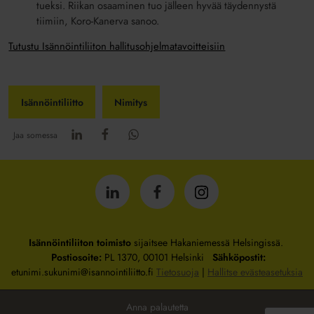
tueksi. Riikan osaaminen tuo jälleen hyvää täydennystä
tiimiin, Koro-Kanerva sanoo.
Tutustu Isännöintiliiton hallitusohjelmatavoitteisiin
Isännöintiliitto
Nimitys
Jaa somessa
Isännöintiliitto
Isännöintiliitto
Isännöintiliitto
LinkedInissä
Facebookissa
Instagrammissa
Isännöintiliiton toimisto
sijaitsee Hakaniemessä Helsingissä.
Postiosoite:
PL 1370, 00101 Helsinki
Sähköpostit:
etunimi.sukunimi@isannointiliitto.fi
Tietosuoja
|
Hallitse evästeasetuksia
Anna palautetta