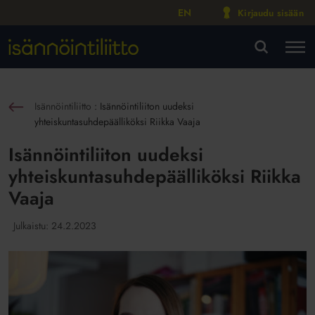
EN
Kirjaudu sisään
M
VA
Isännöintiliitto
:
Isännöintiliiton uudeksi
sin
yhteiskuntasuhdepäälliköksi Riikka Vaaja
Isännöintiliiton uudeksi
yhteiskuntasuhdepäälliköksi Riikka
Vaaja
Julkaistu:
24.2.2023