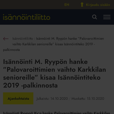
EN
Kirjaudu sisään
M
VA
Isännöintiliitto
:
Isännöinti M. Ryypön hanke ”Palovaroittimien
sin
vaihto Karkkilan senioreille” kisaa Isännöintiteko 2019 -
palkinnosta
Isännöinti M. Ryypön hanke
”Palovaroittimien vaihto Karkkilan
senioreille” kisaa Isännöintiteko
2019 -palkinnosta
Ajankohtaista
Julkaistu:
14.10.2020
Muokattu:
15.10.2020
Isännöinti Ryyppö Ky:n
hanke
Palovaroittimien vaihto Karkkilan