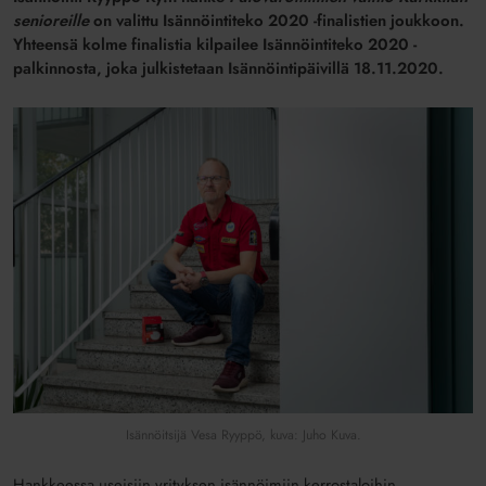
senioreille
on valittu Isännöintiteko 2020 -finalistien joukkoon.
Yhteensä kolme finalistia kilpailee Isännöintiteko 2020 -
palkinnosta, joka julkistetaan Isännöintipäivillä 18.11.2020.
Isännöitsijä Vesa Ryyppö, kuva: Juho Kuva.
Hankkeessa useisiin yrityksen isännöimiin kerrostaloihin