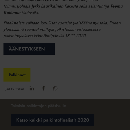
toimitusjohtaja
Jyrki Laurikainen
Raklista sekä asiantuntija
Teemu
Kettunen
Motivalta.
Finalisteista valitaan lopulliset voittajat yleisöäänestyksellä. Eniten
yleisöääniä saaneet voittajat julkistetaan virtuaalisessa
palkintogaalassa Isännöintipäivillä 18.11.2020.
ÄÄNESTYKSEEN
Palkinnot
Jaa somessa
Takaisin palkintojen pääsivulle
Katso kaikki palkintofinalistit 2020