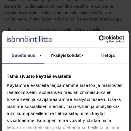
asennettiin uudet palovaroittimet ilman asukkaille koituneita
kustannuksia. Yhteistyöhankkeen idea tuli Karkkilan Äijävirtaa-
yhdistykseltä, mutta projektia koordinoi isännöitsijä Vesa Ryyppö.
– Paikallisen eläkeläisyhdistyksen aktiivit kävivät talkoilla
asentamassa palovaroittimet 500 seniorille isännöimiimme
kohteisiin. Saimme K-Raudalta palovaroittimista hyvän tarjouksen ja
taloyhtiöt ostivat asuntoihin uudet varoittimet paristoineen, kertoo
Ryyppö.
Suostumus
Yksityiskohdat
Tietoja
Hankkeen suurin hyöty oli paloturvallisuuden olennainen
paraneminen Ryypön isännöimissä kerrostaloissa. Projekti tuli
Tämä sivusto käyttää evästeitä
kreivin aikaan, sillä monesta asunnosta vanha palovaroitin löytyi
lipaston laatikosta. Samalla käynnillä asennettiin myös
Käytämme evästeitä tarjoamamme sisällön ja mainosten
porraskäytäviin uudet varoittimet.
räätälöimiseen, sosiaalisen median ominaisuuksien
tukemiseen ja kävijämäärämme analysoimiseen. Lisäksi
Isännöinti ja Äijävirtaa ovat jo alustavasti sopineet paristojen
jaamme sosiaalisen median, mainosalan ja analytiikka-
vaihdattamisesta kohteisiin vuosittain.
alan kumppaneillemme tietoja siitä, miten käytät
– Projekti oli vastuullinen myös siksi, että emme vapaaehtoistyöllä
sivustoamme. Kumppanimme voivat yhdistää näitä
vieneet kenenkään muun työtä. Esimerkiksi seinän maalaus olisi
tietoja muihin tietoihin, joita olet antanut heille tai joita on