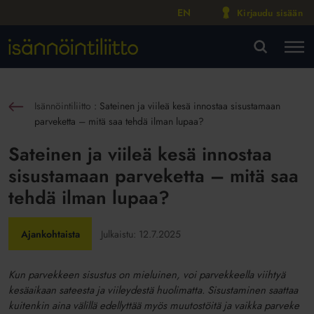
EN
Kirjaudu sisään
M
VA
Isännöintiliitto
:
Sateinen ja viileä kesä innostaa sisustamaan
sin
parveketta – mitä saa tehdä ilman lupaa?
Sateinen ja viileä kesä innostaa
sisustamaan parveketta – mitä saa
tehdä ilman lupaa?
Ajankohtaista
Julkaistu:
12.7.2025
Kun parvekkeen sisustus on mieluinen, voi parvekkeella viihtyä
kesäaikaan sateesta ja viileydestä huolimatta. Sisustaminen saattaa
kuitenkin aina välillä edellyttää myös muutostöitä ja vaikka parveke