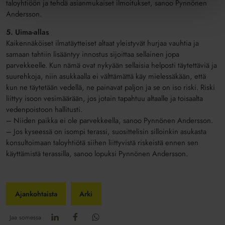
taloyhtiöön ja tehdä asianmukaiset ilmoitukset, sanoo Pynnönen
Andersson.
5. Uima-allas
Kaikennäköiset ilmatäytteiset altaat yleistyvät hurjaa vauhtia ja
samaan tahtiin lisääntyy innostus sijoittaa sellainen jopa
parvekkeelle. Kun nämä ovat nykyään sellaisia helposti täytettäviä ja
suurehkoja, niin asukkaalla ei välttämättä käy mielessäkään, että
kun ne täytetään vedellä, ne painavat paljon ja se on iso riski. Riski
liittyy isoon vesimäärään, jos jotain tapahtuu altaalle ja toisaalta
vedenpoistoon hallitusti.
– Niiden paikka ei ole parvekkeella, sanoo Pynnönen Andersson.
– Jos kyseessä on isompi terassi, suosittelisin silloinkin asukasta
konsultoimaan taloyhtiötä siihen liittyvistä riskeistä ennen sen
käyttämistä terassilla, sanoo lopuksi Pynnönen Andersson.
Ajankohtaista
Arki
Jaa somessa