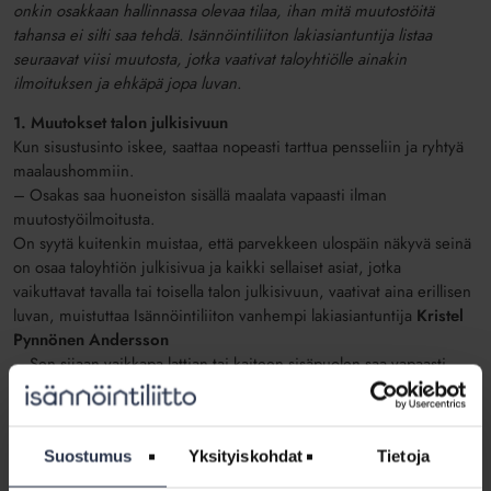
onkin osakkaan hallinnassa olevaa tilaa, ihan mitä muutostöitä
tahansa ei silti saa tehdä. Isännöintiliiton lakiasiantuntija listaa
seuraavat viisi muutosta, jotka vaativat taloyhtiölle ainakin
ilmoituksen ja ehkäpä jopa luvan.
1. Muutokset talon julkisivuun
Kun sisustusinto iskee, saattaa nopeasti tarttua pensseliin ja ryhtyä
maalaushommiin.
– Osakas saa huoneiston sisällä maalata vapaasti ilman
muutostyöilmoitusta.
On syytä kuitenkin muistaa, että parvekkeen ulospäin näkyvä seinä
on osaa taloyhtiön julkisivua ja kaikki sellaiset asiat, jotka
vaikuttavat tavalla tai toisella talon julkisivuun, vaativat aina erillisen
luvan, muistuttaa Isännöintiliiton vanhempi lakiasiantuntija
Kristel
Pynnönen Andersson
– Sen sijaan vaikkapa lattian tai kaiteen sisäpuolen saa vapaasti
maalata, sanoo Pynnönen Andersson.
2. Lattian laatoitus
Lattian osalta innostutaan usein tekemään muutoksia, joilla
Suostumus
Yksityiskohdat
Tietoja
lattiapinta saadaan tuntumaan mukavalta paljaan jalan alta.