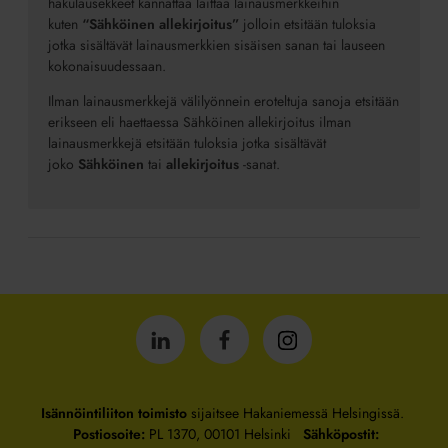
hakulausekkeet kannattaa laittaa lainausmerkkeihin
kuten
“Sähköinen allekirjoitus”
jolloin etsitään tuloksia
jotka sisältävät lainausmerkkien sisäisen sanan tai lauseen
kokonaisuudessaan.
Ilman lainausmerkkejä välilyönnein eroteltuja sanoja etsitään
erikseen eli haettaessa Sähköinen allekirjoitus ilman
lainausmerkkejä etsitään tuloksia jotka sisältävät
joko
Sähköinen
tai
allekirjoitus
-sanat.
Isännöintiliitto
Isännöintiliitto
Isännöintiliitto
LinkedInissä
Facebookissa
Instagrammissa
Isännöintiliiton toimisto
sijaitsee Hakaniemessä Helsingissä.
Postiosoite:
PL 1370, 00101 Helsinki
Sähköpostit: