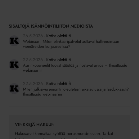
SISÄLTÖJÄ ISÄNNÖINTILIITON MEDIOISTA
26.5.2026
Kotitalolehti.fi
Webinaari: Miten elinkaaripalvelut auttavat hallinnoimaan
viemäreiden korjausvelkaa?
22.5.2026
Kotitalolehti.fi
Aurinkopaneelit tuovat säästöä ja nostavat arvoa – Ilmoittaudu
webinaariin
22.5.2026
Kotitalolehti.fi
Miten julkisivuremontti toteutetaan aikataulussa ja laadukkaasti?
Ilmoittaudu webinaariin
VINKKEJÄ HAKUUN
Hakusanat kannattaa syöttää perusmuodossaan. Tarkat