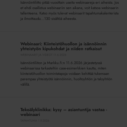
Isännöintiliitto pitää vuosittain useita webinaareja eri aiheista. Jos
et ehdi osallistua webinaariin sen aikana, voit katsoa webinaarin
tallenteena. Katso myös tulevat webinaarit tapahtumakalenterista
ja ilmoittaudu...130 sisältöä aiheesta.
Webinaari:
Kiinteistöhuollon
Webinaari: Kiinteistöhuollon ja isännöinnin
ja
yhteistyön kipukohdat ja niiden ratkaisut
isännöinnin
WEBINAARIT JA VIDEOT
11.6.2026
yhteistyön
Isännöintiliiton ja Markku.fi:n 11.6.2026 järjestetyssä
kipukohdat
webinaarissa tarkasteltiin case-esimerkkien kautta, miten
ja
kiinteistöhuollon toimintatapoja voidaan kehittää tukemaan
niiden
parempaa yhteistyötä isännöinnin, huoltoyhtiön ja taloyhtiön
ratkaisut
välillä.
Tekoälyklinikka:
kysy
Tekoälyklinikka: kysy – asiantuntija vastaa -
–
webinaari
asiantuntija
TAPAHTUMA
1.9.2026
vastaa