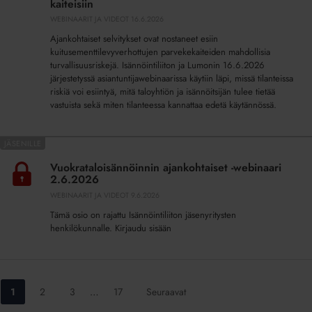
–
kaiteisiin
riskit,
WEBINAARIT JA VIDEOT
16.6.2026
vastuut
Ajankohtaiset selvitykset ovat nostaneet esiin
ja
kuitusementtilevyverhottujen parvekekaiteiden mahdollisia
ratkaisut
turvallisuusriskejä. Isännöintiliiton ja Lumonin 16.6.2026
järjestetyssä asiantuntijawebinaarissa käytiin läpi, missä tilanteissa
kuitusementtilevyverhottuihin
riskiä voi esiintyä, mitä taloyhtiön ja isännöitsijän tulee tietää
kaiteisiin
vastuista sekä miten tilanteessa kannattaa edetä käytännössä.
Vuokrataloisännöinnin
ajankohtaiset
Vuokrataloisännöinnin ajankohtaiset -webinaari
-
2.6.2026
webinaari
WEBINAARIT JA VIDEOT
9.6.2026
2.6.2026
Tämä osio on rajattu Isännöintiliiton jäsenyritysten
henkilökunnalle. Kirjaudu sisään
Siirry
Siirry
Siirry
Siirry
1
2
3
…
17
Seuraavat
sivulle:
sivulle:
sivulle:
sivulle: