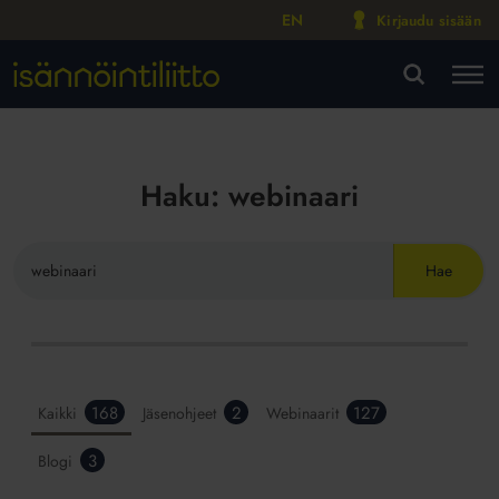
EN
Kirjaudu sisään
M
VA
Haku:
webinaari
Hae
sivustolta
Hakutulokset
168
2
127
Kaikki
Jäsenohjeet
Webinaarit
Isännöintiliitto.fi-
3
Blogi
palvelusta