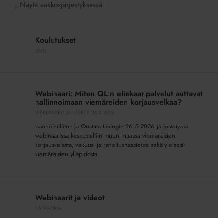
Näytä aakkosjärjestyksessä
↓
Koulutukset
Koulutukset
SIVU
Webinaari:
Miten
Webinaari: Miten QL:n elinkaaripalvelut auttavat
QL:n
hallinnoimaan viemäreiden korjausvelkaa?
elinkaaripalvelut
WEBINAARIT JA VIDEOT
26.5.2026
auttavat
Isännöintiliiton ja Quattro Liningin 26.5.2026 järjestetyssä
hallinnoimaan
webinaarissa keskusteltiin muun muassa viemäreiden
viemäreiden
korjausvelasta, vakuus- ja rahoitushaasteista sekä yleisesti
korjausvelkaa?
viemäreiden ylläpidosta.
Webinaarit
ja
Webinaarit ja videot
videot
KATEGORIA