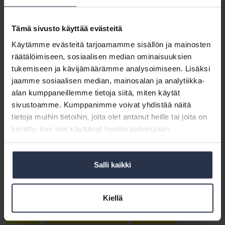
Koulutuksen aika ja paikka
Tämä sivusto käyttää evästeitä
keskiviikkona 7.2.2018 klo 9–16, Säteilyturvakeskus (auditorio 3.
krs), Laippatie 4, 00880 Helsinki
Käytämme evästeitä tarjoamamme sisällön ja mainosten
räätälöimiseen, sosiaalisen median ominaisuuksien
Radonkorjauskoulutus tarjoaa osallistujille perustiedot
tukemiseen ja kävijämäärämme analysoimiseen. Lisäksi
radonkorjauksista. Koulutuksessa käydään läpi radontilanne
jaamme sosiaalisen median, mainosalan ja analytiikka-
suomalaisissa asunnoissa, radonin mittaaminen sekä radoniin
alan kumppaneillemme tietoja siitä, miten käytät
liittyviä määräyksiä, eri radonkorjausmenetelmiä sekä
sivustoamme. Kumppanimme voivat yhdistää näitä
radontorjuntaa uudisrakentamisessa.
tietoja muihin tietoihin, joita olet antanut heille tai joita on
Lisätietoja ja ilmoittautumiset STUK:n sivuilla
.
kerätty, kun olet käyttänyt heidän palvelujaan.
Ilmoittautuminen viimeistään perjantaina 2.2.2018.
Huom. Paikkoja on rajoitettu määrä ja ne täytetään
Salli kaikki
ilmoittautumisjärjestyksessä.
Kiellä
Jäsen
Korjaukset&remontit
Koulutus