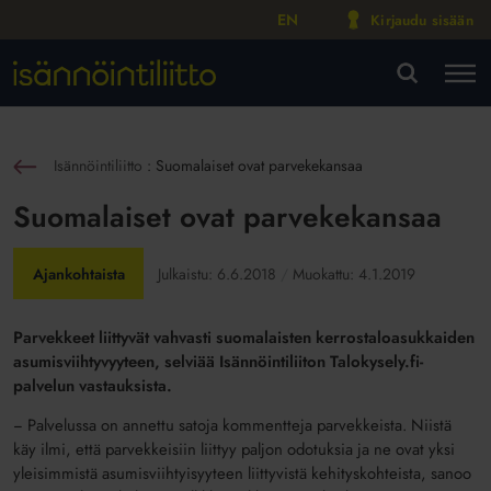
EN
Kirjaudu sisään
M
VA
Isännöintiliitto
:
Suomalaiset ovat parvekekansaa
sin
Suomalaiset ovat parvekekansaa
Ajankohtaista
Julkaistu:
6.6.2018
Muokattu:
4.1.2019
Parvekkeet liittyvät vahvasti suomalaisten kerrostaloasukkaiden
asumisviihtyvyyteen, selviää Isännöintiliiton Talokysely.fi-
palvelun vastauksista.
− Palvelussa on annettu satoja kommentteja parvekkeista. Niistä
käy ilmi, että parvekkeisiin liittyy paljon odotuksia ja ne ovat yksi
yleisimmistä asumisviihtyisyyteen liittyvistä kehityskohteista, sanoo