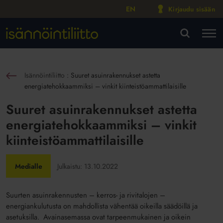
EN
Kirjaudu sisään
M
VA
Isännöintiliitto
:
Suuret asuinrakennukset astetta
sin
energiatehokkaammiksi – vinkit kiinteistöammattilaisille
Suuret asuinrakennukset astetta
energiatehokkaammiksi – vinkit
kiinteistöammattilaisille
Medialle
Julkaistu:
13.10.2022
Suurten asuinrakennusten – kerros- ja rivitalojen –
energiankulutusta on mahdollista vähentää oikeilla säädöillä ja
asetuksilla. Avainasemassa ovat tarpeenmukainen ja oikein