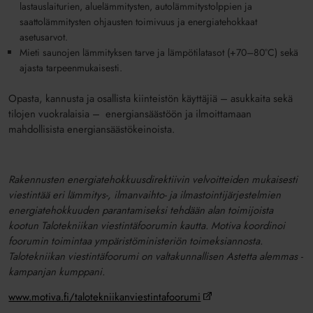
lastauslaiturien, aluelämmitysten, autolämmitystolppien ja
saattolämmitysten ohjausten toimivuus ja energiatehokkaat
asetusarvot.
Mieti saunojen lämmityksen tarve ja lämpötilatasot (+70–80
°C)
sekä
ajasta tarpeenmukaisesti.
Opasta, kannusta ja osallista kiinteistön käyttäjiä – asukkaita sekä
tilojen vuokralaisia – energiansäästöön ja ilmoittamaan
mahdollisista energiansäästökeinoista.
Rakennusten energiatehokkuusdirektiivin velvoitteiden mukaisesti
viestintää eri lämmitys-, ilmanvaihto- ja ilmastointijärjestelmien
energiatehokkuuden parantamiseksi tehdään alan toimijoista
kootun Talotekniikan viestintäfoorumin kautta. Motiva koordinoi
foorumin toimintaa ympäristöministeriön toimeksiannosta.
Talotekniikan viestintäfoorumi on valtakunnallisen Astetta alemmas -
kampanjan kumppani.
www.motiva.fi/talotekniikanviestintafoorumi