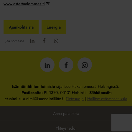
www.astettaalemmas.fi
Ajankohtaista
Energia
Jaa somessa
Isännöintiliitto
Isännöintiliitto
Isännöintiliitto
LinkedInissä
Facebookissa
Instagrammissa
Isännöintiliiton toimisto
sijaitsee Hakaniemessä Helsingissä.
Postiosoite:
PL 1370, 00101 Helsinki
Sähköpostit:
etunimi.sukunimi@isannointiliitto.fi
Tietosuoja
|
Hallitse evästeasetuksia
Anna palautetta
Yhteystiedot