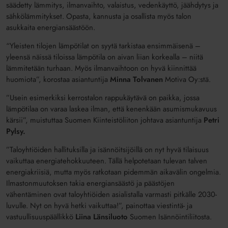
säädetty lämmitys, ilmanvaihto, valaistus, vedenkäyttö, jäähdytys ja
sähkölämmitykset. Opasta, kannusta ja osallista myös talon
asukkaita energiansäästöön.
“Yleisten tilojen lämpötilat on syytä tarkistaa ensimmäisenä –
yleensä näissä tiloissa lämpötila on aivan liian korkealla – niitä
lämmitetään turhaan. Myös ilmanvaihtoon on hyvä kiinnittää
huomiota”, korostaa asiantuntija
Minna Tolvanen
Motiva Oy:stä.
”Usein esimerkiksi kerrostalon rappukäytävä on paikka, jossa
lämpötilaa on varaa laskea ilman, että kenenkään asumismukavuus
kärsii”, muistuttaa Suomen Kiinteistöliiton johtava asiantuntija
Petri
Pylsy.
”Taloyhtiöiden hallituksilla ja isännöitsijöillä on nyt hyvä tilaisuus
vaikuttaa energiatehokkuuteen. Tällä helpotetaan tulevan talven
energiakriisiä, mutta myös ratkotaan pidemmän aikavälin ongelmia.
Ilmastonmuutoksen takia energiansäästö ja päästöjen
vähentäminen ovat taloyhtiöiden asialistalla varmasti pitkälle 2030-
luvulle. Nyt on hyvä hetki vaikuttaa!”, painottaa viestintä- ja
vastuullisuuspäällikkö
Liina Länsiluoto
Suomen Isännöintiliitosta.