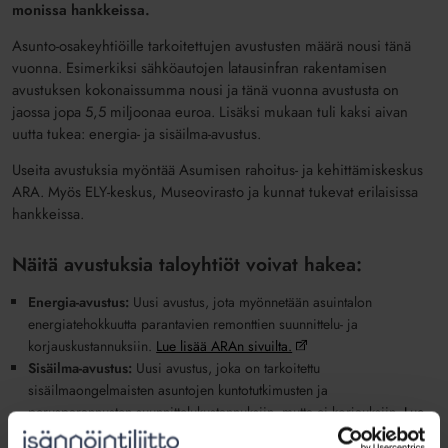
monissa hankkeissa.
Asunto-osakeyhtiöille tarkoitettujen avustusten määrä nousi tänä
vuonna. Esimerkiksi sähköautojen latausinfran rakentamisen
avustuksen kokonaissumma nousi ja tänä vuonna avustusta on
jaossa jopa 5,5 miljoonaa euroa. Lisäksi mukaan tuli kaksi aivan
uutta tukea: energia- ja sisäilma-avustus.
Useita avustuksia myöntää Asumisen rahoitus- ja kehittämiskeskus
ARA. Myös ELY-keskus, Museovirasto ja kunnat tukevat erilaisissa
hankkeissa.
Näitä avustuksia taloyhtiöt voivat hakea:
Energia-avustus:
Uusi avustus, jota myönnetään asuintalon
energiatehokkuutta parantavien remonttien suunnittelu- ja
korjauskustannuksiin.
Lue lisää ARAn sivuilta.
Sisäilma-avustus:
Uusi avustus, joka on tarkoitettu
sisäilmaongelmaisten asuntojen kuntotutkimusten ja
perusparannusten suunnittelukustannuksiin, mutta ei korjauksiin.
Lue
lisää ARAn sivuilta.