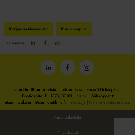
Korjaukset&remontit
Kunnossapito
Jaa somessa
Isännöintiliitto
Isännöintiliitto
Isännöintiliitto
LinkedInissä
Facebookissa
Instagrammissa
Isännöintiliiton toimisto
sijaitsee Hakaniemessä Helsingissä.
Postiosoite:
PL 1370, 00101 Helsinki
Sähköpostit:
etunimi.sukunimi@isannointiliitto.fi
Tietosuoja
|
Hallitse evästeasetuksia
Anna palautetta
Yhteystiedot