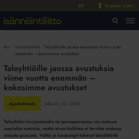
EN
Kirjaudu sisään
M
VA
Isännöintiliitto
:
Taloyhtiöille jaossa avustuksia viime vuotta
sin
enemmän – kokosimme avustukset
Taloyhtiöille jaossa avustuksia
viime vuotta enemmän –
kokosimme avustukset
Ajankohtaista
Julkaistu:
13.1.2020
Taloyhtiön korjaushanke tai perusparannus voi maksaa
suuriakin summia, mutta aivan kaikkea ei tarvitse maksaa
omasta pussista. Valtio ja kaupungit tukevat taloyhtiöitä