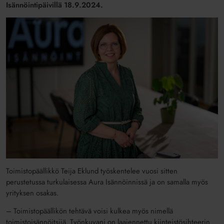
Isännöintipäivillä 18.9.2024.
Toimistopäällikkö Teija Eklund työskentelee vuosi sitten
perustetussa turkulaisessa Aura Isännöinnissä ja on samalla myös
yrityksen osakas.
– Toimistopäällikön tehtävä voisi kulkea myös nimellä
toimistoisännöitsijä. Työnkuvani on laajennettu kiinteistösihteerin