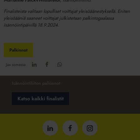
Marianne Falck-Hvilstafeldt
, Isännöintiliitto.
Finalisteista valitaan lopulliset voittajat yleisöäänestyksellä. Eniten
yleisöääniä saaneet voittajat julkistetaan palkintogaalassa
Isännöintipäivillä 18.9.2024.
Palkinnot
Jaa somessa
Isännöintiliiton palkinnot
Katso kaikki finalistit
Isännöintiliitto
Isännöintiliitto
Isännöintiliitto
LinkedInissä
Facebookissa
Instagrammissa