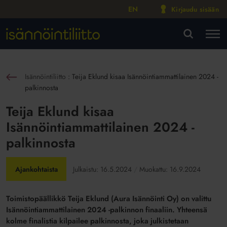
EN
Kirjaudu sisään
M
VA
Isännöintiliitto
:
Teija Eklund kisaa Isännöintiammattilainen 2024 -
sin
palkinnosta
Teija Eklund kisaa
Isännöintiammattilainen 2024 -
palkinnosta
Ajankohtaista
Julkaistu:
16.5.2024
Muokattu:
16.9.2024
Toimistopäällikkö Teija Eklund (Aura Isännöinti Oy) on valittu
Isännöintiammattilainen 2024 -palkinnon finaaliin. Yhteensä
kolme finalistia kilpailee palkinnosta, joka julkistetaan