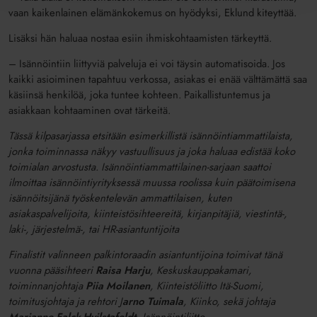
vaan kaikenlainen elämänkokemus on hyödyksi, Eklund kiteyttää.
Lisäksi hän haluaa nostaa esiin ihmiskohtaamisten tärkeyttä.
– Isännöintiin liittyviä palveluja ei voi täysin automatisoida. Jos
kaikki asioiminen tapahtuu verkossa, asiakas ei enää välttämättä saa
käsiinsä henkilöä, joka tuntee kohteen. Paikallistuntemus ja
asiakkaan kohtaaminen ovat tärkeitä.
Tässä kilpasarjassa etsitään esimerkillistä isännöintiammattilaista,
jonka toiminnassa näkyy vastuullisuus ja joka haluaa edistää koko
toimialan arvostusta. Isännöintiammattilainen-sarjaan saattoi
ilmoittaa isännöintiyrityksessä muussa roolissa kuin päätoimisena
isännöitsijänä työskentelevän ammattilaisen, kuten
asiakaspalvelijoita, kiinteistösihteereitä, kirjanpitäjiä, viestintä-,
laki-, järjestelmä-, tai HR-asiantuntijoita
Finalistit valinneen palkintoraadin asiantuntijoina toimivat tänä
vuonna pääsihteeri
Raisa Harju
, Keskuskauppakamari,
toiminnanjohtaja
Piia Moilanen
, Kiinteistöliitto Itä-Suomi,
toimitusjohtaja ja rehtori J
arno Tuimala
, Kiinko, sekä johtaja