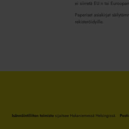
ei siirretä EU:n tai Euroopa
Paperiset asiakirjat säilytäm
rekisteröidyille.
Isännöintiliiton toimisto
sijaitsee Hakaniemessä Helsingissä.
Posti