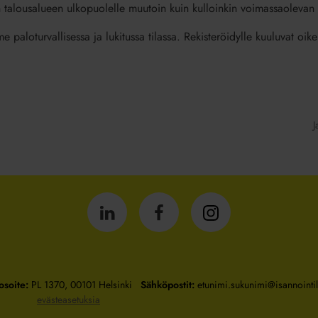
n talousalueen ulkopuolelle muutoin kuin kulloinkin voimassaolevan 
me paloturvallisessa ja lukitussa tilassa. Rekisteröidylle kuuluvat oi
J
Isännöintiliitto
Isännöintiliitto
Isännöintiliitto
LinkedInissä
Facebookissa
Instagrammissa
osoite:
PL 1370, 00101 Helsinki
Sähköpostit:
etunimi.sukunimi@isannointili
evästeasetuksia