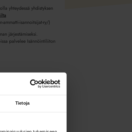
 olla yhteydessä yhdistyksen
ilta
-ammatti-isannoitsijat-ry/)
nan järjestämiseksi.
issa palvelee Isännöintiliiton
soite, puhelinnumero),
lautetiedot, jäsenyyteen
 hallituksen jäsenistä
Tietoja
a tapahtuminen järjestämistä
 ominaisuuksien tukemiseen