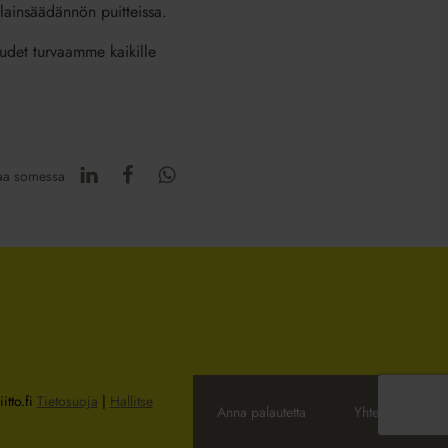
lainsäädännön puitteissa.
keudet turvaamme kaikille
aa somessa
itto.fi
Tietosuoja
|
Hallitse
Anna palautetta
Yhteystiedot