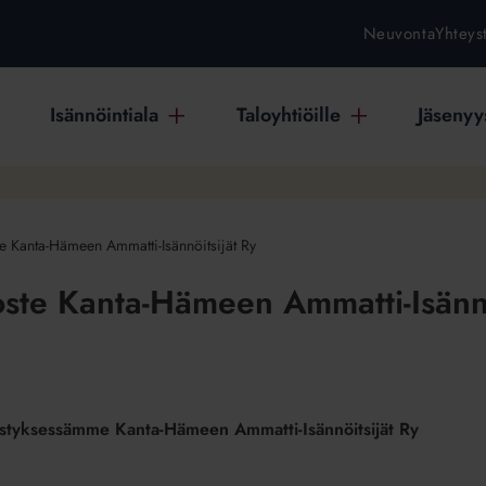
Neuvonta
Yhteys
Isännöintiala
Taloyhtiöille
Jäsenyys
te Kanta-Hämeen Ammatti-Isännöitsijät Ry
oste Kanta-Hämeen Ammatti-Isännö
distyksessämme Kanta-Hämeen Ammatti-Isännöitsijät Ry