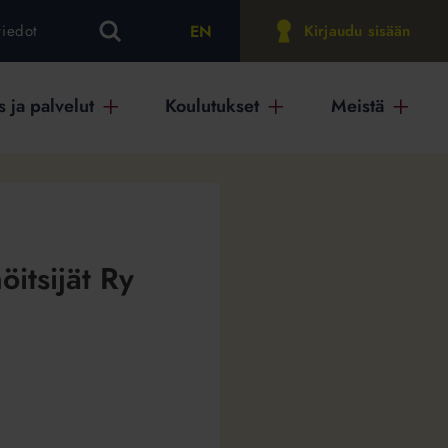
EN
tiedot
Kirjaudu sisään
 ja palvelut
Koulutukset
Meistä
itsijät Ry