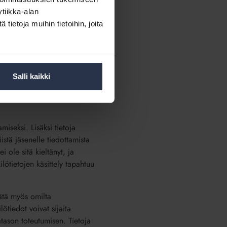
uokavalio, sähköpostiosoite,
tiikka-alan
ietoja muihin tietoihin, joita
voidaan lisäksi päivittää
 ajantasaisuuden.
n järjestämisen yhteydessä
Salli kaikki
rpeellista. Jäsensuhteen
llisten toimenpiteiden vuoksi
miseksi. Lisäksi tietoja
istä jäsenelle tiedottamista
i ole sitä kieltänyt, ja
lötietojen käsittely tapahtuu
tätä myös omilta
lötiedot voivat sijaita
vatason toteutumisen. Tietoja