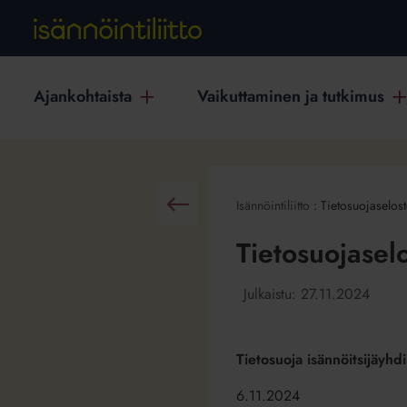
Ajankohtaista
Vaikuttaminen ja tutkimus
Isännöintiliitto
:
Tietosuojaselos
Takaisin
Tietosuojasel
Julkaistu:
27.11.2024
Tietosuoja isännöitsijäyh
6.11.2024