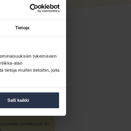
NTIALAN KOKO JA
AYMPÄRISTÖ
yrityksiä on Suomessa noin
Tietoja
la työllistää noin 5000
sta
a isännöitsijöitä on noin
 ominaisuuksien tukemiseen
tiikka-alan
ietoja muihin tietoihin, joita
palveluamnn ostaa noin
oyhtiötä
 on mukana vuosittain noin 7
euron hankinnoissa
Salli kaikki
sessä työskentelee
ti 3 – 5 työntekijää
ännöintialan työntekijöistä 30
a