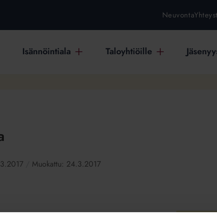
Neuvonta
Yhteys
Isännöintiala
Taloyhtiöille
Jäsenyys
a
.3.2017
Muokattu:
24.3.2017