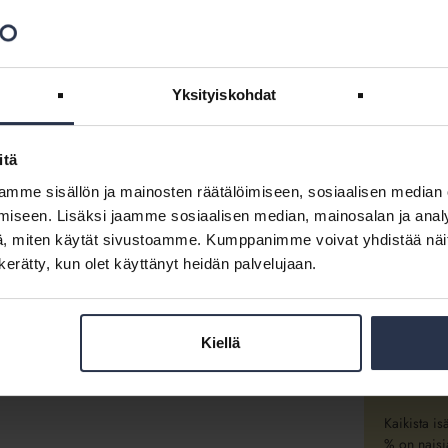
ISÄNNÖI
TOIMINT
Isännöinti
Yksityiskohdat
700
Isännöintia
ammattilai
itä
Päätoimisi
mme sisällön ja mainosten räätälöimiseen, sosiaalisen median
2500
iseen. Lisäksi jaamme sosiaalisen median, mainosalan ja analy
, miten käytät sivustoamme. Kumppanimme voivat yhdistää näitä t
Isännöinti
n kerätty, kun olet käyttänyt heidän palvelujaan.
50 000 tal
Isännöinti
miljardin 
Kiellä
Alan yrityk
tyypillises
Kaikista is
% on naisi