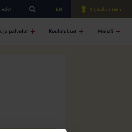
EN
tiedot
Kirjaudu sisään
 ja palvelut
Koulutukset
Meistä