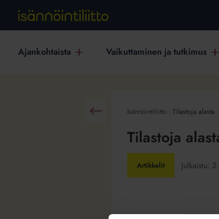
Ajankohtaista
Vaikuttaminen ja tutkimus
Isännöintiliitto
:
Tilastoja alasta
Takaisin
Tilastoja alast
Julkaistu:
2
Artikkelit