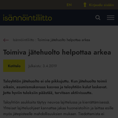
EN
Kirjaudu sisään
M
VA
Isännöintiliitto
:
Toimiva jätehuolto helpottaa arkea
sin
Toimiva jätehuolto helpottaa arkea
Kotitalo
Julkaistu:
3.4.2019
Taloyhtiön jätehuolto ei ole pikkujuttu. Kun jätehuolto toimii
oikein, asumismukavuus kasvaa ja taloyhtiön kulut laskevat.
Jotta hyviin tuloksiin päästää, tarvitaan aktiivisuutta.
Taloyhtiön asukkaita täytyy neuvoa lajittelussa ja kierrättämisessä.
Yhteiset lajitteluohjeet kannattaa jakaa huoneistoihin ja laittaa esille
myös jätepisteelle mahdollisuuksien mukaan. Tiedottamista ei