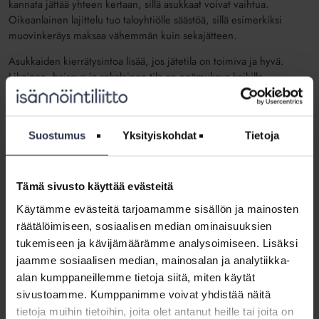
kannata jättää yhteen kertaan, sillä asukkaat voivat vaihtua.
Oikeanlainen lajittelu tuo taloyhtiölle säästöä, sillä esimerkiksi
muovinkeräys maksaa vähemmän kuin sekajätteen.
Asukkaiden kierrätysintoa lisää, jos jätetila on toimiva ja hyvä.
Likainen, haiseva ja sekalainen tila on epämukava kaikille.
Jäteastioiden tyhjennysväliin kannattaakin kiinnittää huomiota – jos
astiat pääsevät niin täysiksi, että kannet eivät mene kiinni, ei
tyhjennysväli ole tarpeeksi tiheä. Pahimmillaan huonosti hoidettu,
Suostumus
Yksityiskohdat
Tietoja
ulkona oleva jätepiste houkuttelee lintuja ja rottia, jotka levittelevät
jätteitä pihalle.
Remontin yhteydessä kannattaa harkita, voisiko ulkona sijaitsevan
Tämä sivusto käyttää evästeitä
jätepisteen muuttaa sisätiloihin, tai edes tehdä jätepisteen
Käytämme evästeitä tarjoamamme sisällön ja mainosten
ympärille sille oman ulkorakennuksen. Se vähentää tuhoeläintenkin
räätälöimiseen, sosiaalisen median ominaisuuksien
määrää.
tukemiseen ja kävijämäärämme analysoimiseen. Lisäksi
Lue lisää toimivasta jätehuollosta Kotitalo-lehdestä.
jaamme sosiaalisen median, mainosalan ja analytiikka-
alan kumppaneillemme tietoja siitä, miten käytät
Toimivassa jätehuoneessa on:
sivustoamme. Kumppanimme voivat yhdistää näitä
tietoja muihin tietoihin, joita olet antanut heille tai joita on
esteetön sisäänkäynti, ei kynnystä tai rappuja