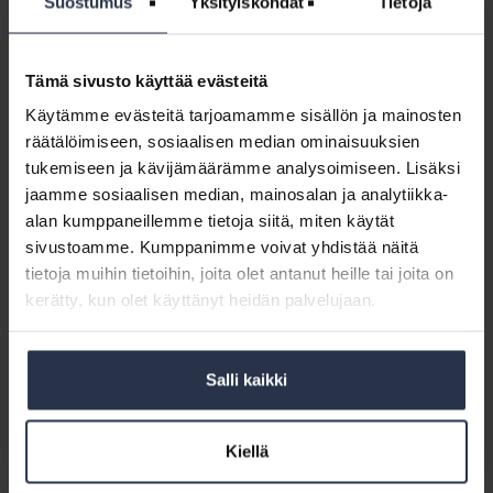
Suostumus
Yksityiskohdat
Tietoja
Kuopiossa. Työpajoihin voivat osallistua kaikki, joiden
toimenkuvaan kaukolämpö tavalla tai toisella kuuluu.
Työpajoissa määritellään kaukolämpöä koskevat yhteiset strategiset
Tämä sivusto käyttää evästeitä
tavoitteet sekä ideoidaan toimenpiteitä. Pienryhmien teemoja ovat
Käytämme evästeitä tarjoamamme sisällön ja mainosten
esimerkiksi hiilineutraalisuus & kiertotalous, tuotanto & teknologiat,
räätälöimiseen, sosiaalisen median ominaisuuksien
markkinamuutokset & kysynnän kehitys sekä asiakastarpeet ja
tukemiseen ja kävijämäärämme analysoimiseen. Lisäksi
digitalisaatio.
jaamme sosiaalisen median, mainosalan ja analytiikka-
Strategisia painopisteitä työstetään osallistavissa työpajoissa
alan kumppaneillemme tietoja siitä, miten käytät
konsultiksi valitun Afryn edustajien johdolla. Työpajoihin
sivustoamme. Kumppanimme voivat yhdistää näitä
osallistuminen on maksutonta.
tietoja muihin tietoihin, joita olet antanut heille tai joita on
Lue lisää kaukolämmön kansallisen strategian työpajoista
kerätty, kun olet käyttänyt heidän palvelujaan.
ja ilmoittaudu mukaan:
5.3. Helsinki
,
Salli kaikki
12.3. Oulu
,
17.3. Kuopio
Kiellä