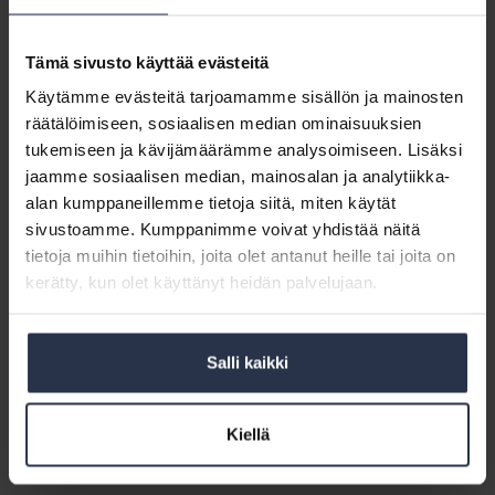
Ohjeet tupakointikiellon hakemiseen yksittäisen asunnon sisälle
julkaistaan myöhemmin
Tämä sivusto käyttää evästeitä
Tupakointikiellon määrääminen asuinhuoneiston sisätilaan on
poikkeuksellista, ja se edellyttää lisätoimia niin taloyhtiöltä kuin
Käytämme evästeitä tarjoamamme sisällön ja mainosten
kiellon määräävältä viranomaiseltakin. Nyt julkaistavissa ohjeissa ei
räätälöimiseen, sosiaalisen median ominaisuuksien
käsitellä tupakointikiellon hakemista yksittäisen asuinhuoneiston
tukemiseen ja kävijämäärämme analysoimiseen. Lisäksi
sisätilaan, vaan ohjeita laajennetaan tältä osin kevään 2017 aikana.
jaamme sosiaalisen median, mainosalan ja analytiikka-
alan kumppaneillemme tietoja siitä, miten käytät
Viranomaisen määräämä tupakointikielto
sivustoamme. Kumppanimme voivat yhdistää näitä
viimeinen keino
tietoja muihin tietoihin, joita olet antanut heille tai joita on
kerätty, kun olet käyttänyt heidän palvelujaan.
Isännöintiliitto, Kiinteistöliitto, Kuntaliitto, Helsingin kaupunki ja
Valvira painottavat, että viranomaisen määräämään
tupakointikieltoon kannattaa turvautua vasta silloin, jos tupakoinnin
Salli kaikki
aiheuttamaa haittaa ei taloyhtiössä muutoin saada ratkaistua.
Taloyhtiöissä kannattaakin keskustella myös muista keinoista
tupakoinnista aiheutuvien haittojen poistamiseksi. Esimerkiksi
Kiellä
tupakointipaikan osoittaminen taloyhtiön ulkoalueelta voi auttaa
monessa tilanteessa.