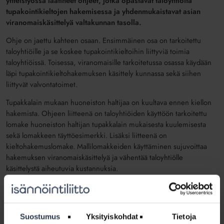
yhteistyössä laatineet ohjeet, jotka opastavat taloyhtiöitä
tupakointikieltojen hakemisessa ja yhdenmukaistavat asian
viranomaiskäsittelyä valtakunnan tasolla.
Ohje on jaettu kahteen osaan. Ensimmäinen osa on tarkoitettu
taloyhtiöille ja se koskee tupakointikieltoihin liittyviä toimia
taloyhtiöissä. Toisessa, viranomaisille tarkoitetussa osassa käydään
läpi tupakointikieltohakemuksen käsittely kunnassa sekä siihen
liittyvät valvontatoimet.
Tupakkalain mukaan huoneiston haltijaa on kuultava ennen kiellon
hakemista. Ohjeen liitteenä on taloyhtiöiden käyttöön tarkoitettu
lomake huoneiston haltijan tupakkalain mukaisesta kuulemisesta
sekä lomakkeen täyttöesimerkki. Lisäksi liitteenä on
kieltohakemuslomake. Mallilomakkeiden käyttäminen sujuvoittaa
hakemuksen viranomaiskäsittelyä ja vähentää taloyhtiölle
käsittelystä aiheutuvia kustannuksia.
– Lisäksi kiellon harkitsemisesta kannattaa muistaa kertoa
taloyhtiön kaikille asukkaille jo ennen varsinaisia kuulemisia, sanoo
lakiasiantuntija
Tommi Leppänen
Isännöintiliitosta.
Suostumus
Yksityiskohdat
Tietoja