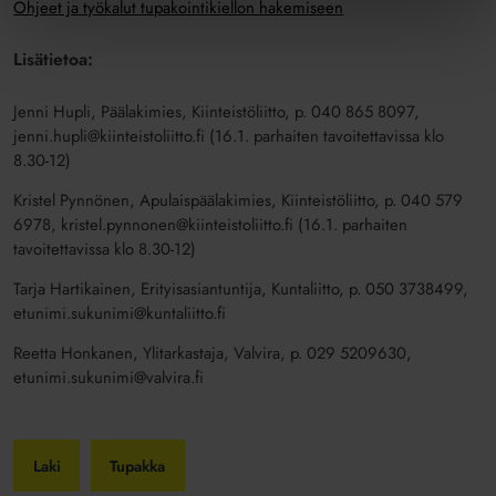
Ohjeet ja työkalut tupakointikiellon hakemiseen
Lisätietoa:
Jenni Hupli, Päälakimies, Kiinteistöliitto, p. 040 865 8097,
jenni.hupli@kiinteistoliitto.fi (16.1. parhaiten tavoitettavissa klo
8.30-12)
Kristel Pynnönen, Apulaispäälakimies, Kiinteistöliitto, p. 040 579
6978, kristel.pynnonen@kiinteistoliitto.fi (16.1. parhaiten
tavoitettavissa klo 8.30-12)
Tarja Hartikainen, Erityisasiantuntija, Kuntaliitto, p. 050 3738499,
etunimi.sukunimi@kuntaliitto.fi
Reetta Honkanen, Ylitarkastaja, Valvira, p. 029 5209630,
etunimi.sukunimi@valvira.fi
Laki
Tupakka