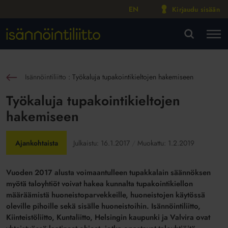
EN
Kirjaudu sisään
M
VA
Isännöintiliitto
:
Työkaluja tupakointikieltojen hakemiseen
sin
Työkaluja tupakointikieltojen
hakemiseen
Ajankohtaista
Julkaistu:
16.1.2017
Muokattu:
1.2.2019
Vuoden 2017 alusta voimaantulleen tupakkalain säännöksen
myötä taloyhtiöt voivat hakea kunnalta tupakointikiellon
määräämistä huoneistoparvekkeille, huoneistojen käytössä
oleville pihoille sekä sisälle huoneistoihin. Isännöintiliitto,
Kiinteistöliitto, Kuntaliitto, Helsingin kaupunki ja Valvira ovat