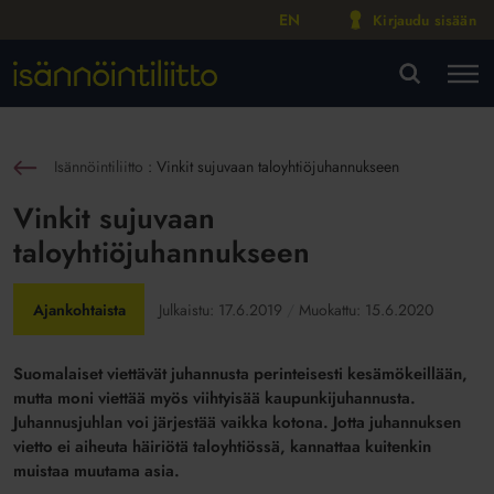
EN
Kirjaudu sisään
M
VA
Isännöintiliitto
:
Vinkit sujuvaan taloyhtiöjuhannukseen
sin
Vinkit sujuvaan
taloyhtiöjuhannukseen
Ajankohtaista
Julkaistu:
17.6.2019
Muokattu:
15.6.2020
Suomalaiset viettävät juhannusta perinteisesti kesämökeillään,
mutta moni viettää myös viihtyisää kaupunkijuhannusta.
Juhannusjuhlan voi järjestää vaikka kotona. Jotta juhannuksen
vietto ei aiheuta häiriötä taloyhtiössä, kannattaa kuitenkin
muistaa muutama asia.