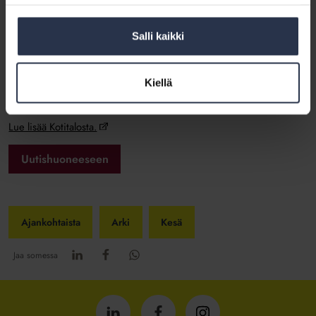
lomalaisenkin.
Sulje parvekkeen ovi ja pienetkin tuuletusikkunat.
Salli kaikki
Laita ovi takalukkoon.
Irrota sähkölaitteet pistokkeista.
Varmista, että pesukoneiden hanat ovat kiinni.
Kiellä
Jos lomaosoitteessa viihtyy pidempään, kannattaa posti kääntää sinne.
Lue lisää Kotitalosta.
Uutishuoneeseen
Ajankohtaista
Arki
Kesä
Jaa somessa