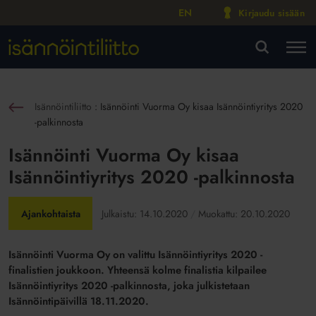
EN
Kirjaudu sisään
M
VA
Isännöintiliitto
:
Isännöinti Vuorma Oy kisaa Isännöintiyritys 2020
sin
-palkinnosta
Isännöinti Vuorma Oy kisaa
Isännöintiyritys 2020 -palkinnosta
Ajankohtaista
Julkaistu:
14.10.2020
Muokattu:
20.10.2020
Isännöinti Vuorma Oy on valittu Isännöintiyritys 2020 -
finalistien joukkoon. Yhteensä kolme finalistia kilpailee
Isännöintiyritys 2020 -palkinnosta, joka julkistetaan
Isännöintipäivillä 18.11.2020.