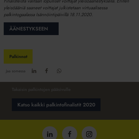
Finalisteista valitaan lopulliset voittajat yleisöäänestyksellä. Eniten
yleisöääniä saaneet voittajat julkistetaan virtuaalisessa
palkintogaalassa Isännöintipäivillä 18.11.2020.
ÄÄNESTYKSEEN
Palkinnot
Jaa somessa
Takaisin palkintojen pääsivulle
Katso kaikki palkintofinalistit 2020
Isännöintiliitto
Isännöintiliitto
Isännöintiliitto