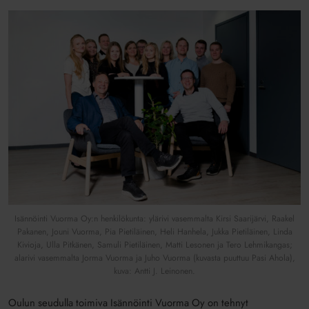
Isännöinti Vuorma Oy:n henkilökunta: ylärivi vasemmalta Kirsi Saarijärvi, Raakel
Pakanen, Jouni Vuorma, Pia Pietiläinen, Heli Hanhela, Jukka Pietiläinen, Linda
Kivioja, Ulla Pitkänen, Samuli Pietiläinen, Matti Lesonen ja Tero Lehmikangas;
alarivi vasemmalta Jorma Vuorma ja Juho Vuorma (kuvasta puuttuu Pasi Ahola),
kuva: Antti J. Leinonen.
Oulun seudulla toimiva Isännöinti Vuorma Oy on tehnyt