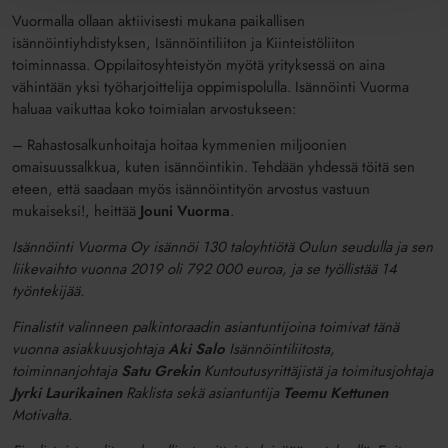
Vuormalla ollaan aktiivisesti mukana paikallisen
isännöintiyhdistyksen, Isännöintiliiton ja Kiinteistöliiton
toiminnassa. Oppilaitosyhteistyön myötä yrityksessä on aina
vähintään yksi työharjoittelija oppimispolulla. Isännöinti Vuorma
haluaa vaikuttaa koko toimialan arvostukseen:
– Rahastosalkunhoitaja hoitaa kymmenien miljoonien
omaisuussalkkua, kuten isännöintikin. Tehdään yhdessä töitä sen
eteen, että saadaan myös isännöintityön arvostus vastuun
mukaiseksi!, heittää
Jouni Vuorma
.
Isännöinti Vuorma Oy isännöi 130 taloyhtiötä Oulun seudulla ja sen
liikevaihto vuonna 2019 oli 792 000 euroa, ja se työllistää 14
työntekijää.
Finalistit valinneen palkintoraadin asiantuntijoina toimivat tänä
vuonna asiakkuusjohtaja
Aki Salo
Isännöintiliitosta,
toiminnanjohtaja
Satu Grekin
Kuntoutusyrittäjistä ja toimitusjohtaja
Jyrki Laurikainen
Raklista sekä asiantuntija
Teemu Kettunen
Motivalta.