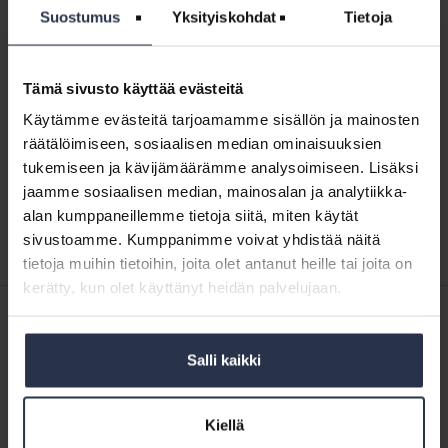
Näytä aakkosjärjestyksessä
↓
Suostumus
Yksityiskohdat
Tietoja
6
vinkkiä
6 vinkkiä isännöintijärjestelmän valintaan
Tämä sivusto käyttää evästeitä
isännöintijärjestelmän
KUMPPANISISÄLTÖ
valintaan
Käytämme evästeitä tarjoamamme sisällön ja mainosten
Isännöintijärjestelmä on koko isännöintitoimiston sydän.
räätälöimiseen, sosiaalisen median ominaisuuksien
Kun järjestelmä toimii, arki on hallittua, tieto kulkee ja
tukemiseen ja kävijämäärämme analysoimiseen. Lisäksi
asiakaspalvelu pysyy laadukkaana. Kun se ei toimi,
kuormitus kasvaa nopeasti – ja se näkyy sekä omassa
jaamme sosiaalisen median, mainosalan ja analytiikka-
työssä että asiakaspalvelussa.
alan kumppaneillemme tietoja siitä, miten käytät
sivustoamme. Kumppanimme voivat yhdistää näitä
tietoja muihin tietoihin, joita olet antanut heille tai joita on
kerätty, kun olet käyttänyt heidän palvelujaan.
SISÄLTÖJÄ ISÄNNÖINTILIITON MEDIOISTA
26.4.2023
Kotitalolehti.fi
Salli kaikki
Taloyhtiöiden tietoja hukkuu ohjelmistoihin: ”Tämä on
vaarallinenkin juttu”
Kiellä