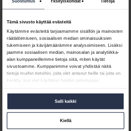
Suostumus
Yksityiskohdat
Tietoja
hallinnollisiin ongelmiin. Juristimme tuntevat
yhtiölainsäädännön monimutkaisuudet ja ovat tukenasi
kaikissa isännöinnin ja kiinteistöyhtiöiden lakiasioissa.
Tämä sivusto käyttää evästeitä
Näytä aakkosjärjestyksessä
↓
Käytämme evästeitä tarjoamamme sisällön ja mainosten
räätälöimiseen, sosiaalisen median ominaisuuksien
Airbnb-
tukemiseen ja kävijämäärämme analysoimiseen. Lisäksi
vuokrauksesta
Airbnb-vuokrauksesta oikeusriita
jaamme sosiaalisen median, mainosalan ja analytiikka-
oikeusriita
KUMPPANISISÄLTÖ
alan kumppaneillemme tietoja siitä, miten käytät
Tamperelainen taloyhtiö antoi osakkaalleen varoituksen
sivustoamme. Kumppanimme voivat yhdistää näitä
yhtiöjärjestyksen vastaisesta vuokraustoiminnasta ja vaati
tietoja muihin tietoihin, joita olet antanut heille tai joita on
huoneistojen hallintaanottoa. Käräjäoikeus katsoi
kerätty, kun olet käyttänyt heidän palvelujaan.
varoituksen olevan perusteeton, mutta hovioikeus tulkitsi
asiaa toisin.
Salli kaikki
Kiellä