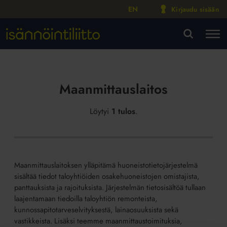
EN
Kirjaudu sisään
M
VA
Maanmittauslaitos
Löytyi
1 tulos
.
Maanmittauslaitoksen ylläpitämä huoneistotietojärjestelmä
sisältää tiedot taloyhtiöiden osakehuoneistojen omistajista,
panttauksista ja rajoituksista. Järjestelmän tietosisältöä tullaan
laajentamaan tiedoilla taloyhtiön remonteista,
kunnossapitotarveselvityksestä, lainaosuuksista sekä
vastikkeista. Lisäksi teemme maanmittaustoimituksia,