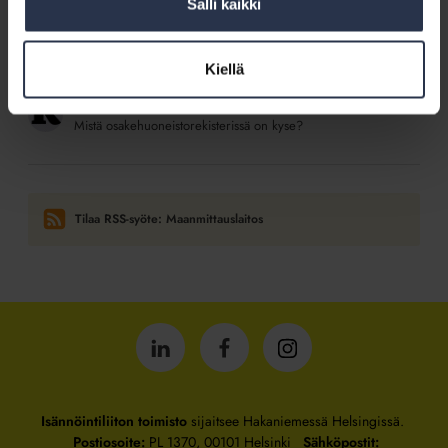
Salli kaikki
28.5.2019
Kotitalolehti.fi
Osakehuoneistorekisteri, huoneistotietojärjestelmä vai Asrek −
mikä on se oikea?
Kiellä
6.2.2019
Kotitalolehti.fi
Mistä osakehuoneistorekisterissä on kyse?
Tilaa RSS-syöte: Maanmittauslaitos
Isännöintiliitto
Isännöintiliitto
Isännöintiliitto
LinkedInissä
Facebookissa
Instagrammissa
Isännöintiliiton toimisto
sijaitsee Hakaniemessä Helsingissä.
Postiosoite:
PL 1370, 00101 Helsinki
Sähköpostit: