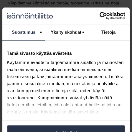
ylläpidämme kiinteistöjen tietoja, tuotamme kartta-aineistoja
sekä teemme paikkatietoalan tutkimusta.
Näytä aikajärjestyksessä
↓
Suostumus
Yksityiskohdat
Tietoja
Huoneistotietojärjestelmästä
rakentuu taloyhtiöiden
Huoneistotietojärjestelmästä
ja
rakentuu taloyhtiöiden ja
Tämä sivusto käyttää evästeitä
osakehuoneistojen
osakehuoneistojen tietopankki
tietopankki
KUMPPANISISÄLTÖ
Käytämme evästeitä tarjoamamme sisällön ja mainosten
Maanmittauslaitoksen huoneistotietojärjestelmään
räätälöimiseen, sosiaalisen median ominaisuuksien
ilmoitetaan nyt taloyhtiöiden hallinnollisia tietoja.
tukemiseen ja kävijämäärämme analysoimiseen. Lisäksi
jaamme sosiaalisen median, mainosalan ja analytiikka-
alan kumppaneillemme tietoja siitä, miten käytät
sivustoamme. Kumppanimme voivat yhdistää näitä
tietoja muihin tietoihin, joita olet antanut heille tai joita on
SISÄLTÖJÄ ISÄNNÖINTILIITON MEDIOISTA
kerätty, kun olet käyttänyt heidän palvelujaan.
11.5.2026
Kotitalolehti.fi
Huoneistotietojärjestelmään lisätään seuraavaksi taloyhtiön
kunnossapito- ja muutostyöt