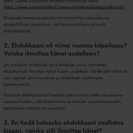
laatia. Löydät kuvauksen ehdokas kriteereistä täältä:
https://www.isannointiliitto.fi/isannointiliitto-vaikuttaa/palkinnot/
.
Ehdokaskriteereissä painottuvat esimerkiksi vastuullisuus,
esimerkillinen osaaminen, kehitysmyönteisyys ja hyvät
yhteistyötaidot.
2. Ehdokkaani oli viime vuonna kilpailussa?
Voinko ilmoittaa hänet uudelleen?
Jos sinulla on mielessäsi hyvä ehdokas, sinun kannattaa
ehdottomasti ilmoittaa hänet kisaan uudelleen. Meille päin tämä on
vain signaali aktiivisuudesta ja ehdokkaan nauttimasta
kannatuksesta.
Toisinaan edellisvuonna finaalista jäänyt onkin valittu seuraavana
vuonna finaaliin, sillä finalistivalinnat tekevän asiantuntijaraadin
painotukset vaihtelevat vuosittain.
3. En tiedä haluaako ehdokkaani osallistua
kisaan, voinko silti ilmoittaa hänet?