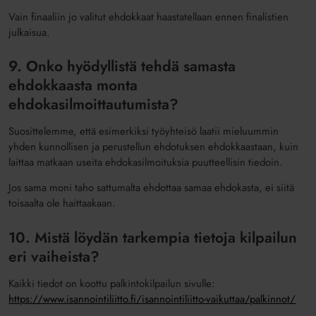
Vain finaaliin jo valitut ehdokkaat haastatellaan ennen finalistien
julkaisua.
9. Onko hyödyllistä tehdä samasta
ehdokkaasta monta
ehdokasilmoittautumista?
Suosittelemme, että esimerkiksi työyhteisö laatii mieluummin
yhden kunnollisen ja perustellun ehdotuksen ehdokkaastaan, kuin
laittaa matkaan useita ehdokasilmoituksia puutteellisin tiedoin.
Jos sama moni taho sattumalta ehdottaa samaa ehdokasta, ei siitä
toisaalta ole haittaakaan.
10. Mistä löydän tarkempia tietoja kilpailun
eri vaiheista?
Kaikki tiedot on koottu palkintokilpailun sivulle:
https://www.isannointiliitto.fi/isannointiliitto-vaikuttaa/palkinnot/