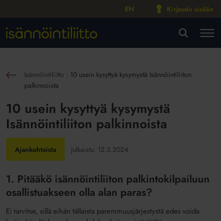
EN
Kirjaudu sisään
M
VA
Isännöintiliitto
:
10 usein kysyttyä kysymystä Isännöintiliiton
sin
palkinnoista
10 usein kysyttyä kysymystä
Isännöintiliiton palkinnoista
Ajankohtaista
Julkaistu:
12.3.2024
1. Pitääkö isännöintiliiton palkintokilpailuun
osallistuakseen olla alan paras?
Ei tarvitse, sillä eihän tällaista paremmuusjärjestystä edes voida