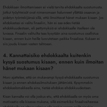
Ehdokkaan ilmoittamiseen ei vielä tarvita ehdokkaalta suostumusta.
Jotkut työyhteisöt ovat nimenomaan halunneet yllättää osaavan ja
pidetyn työntekijänsä sillä, että ilmoittavat hänet mukaan kisaan. Jos
ehdokastasi ei valita finaaliin, hän ei saa edes tietää
ehdokkuudestaan, eli pettymyksiä ei ehdokkaalle itselleen ole
luvassa. Finaalin valituilta taas kysytään aina suostumus osallistua
kisaan, ennen kuin heille luovutetaan paikka finaalissa. Kukaan ei
siis joudu kisaan vasten tahtoaan.
4. Kannattaisiko ehdokkaalta kuitenkin
kysyä suostumus kisaan, ennen kuin ilmoitan
hänet mukaan kisaan?
Moni ajattelee, että on mukavampi kysyä ehdokkaalta suostumus
kisaan jo ennen ehdokasilmoituksen jättämistä. Kysymmekin
ehdokaslomakkeella aina, tietää ehdokas ehdokkuudestaan.
Kisan kannalta voi olla joskus etu, että ehdokkaalla on myös oma
motivaatio olla kisassa mukana, sillä esimerkiksi finaalivaiheessa