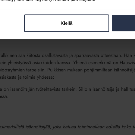
llut Pulkkinen kehittää isännöintiä mielellään myös viestinnän kein
brändiä, asiakasviestintää ja asukassivuja. Vuonna 2021 Pulkkinen k
n, jotta isännöitsijät itse tekisivät työtään tunnetuksi sosiaalisessa
elikuvia isännöitsijöistä.
Kiellä
 työtä kohti asiantuntijaroolia. Kun asiakkaat tietävät alasta enemm
ulkkinen saa kiitosta osallistavasta ja sparraavasta otteestaan. Hän k
sein yhteistyössä asiakkaiden kanssa. Yhtenä esimerkkinä on Hausvise
idosryhmien tarpeisiin. Pulkkisen mukaan pohjimmiltaan isännöitsij
asiakasta ja toimia yhdessä:
a on isännöitsijän työtehtävistä tärkein. Silloin isännöitsijä ja hallit
essä.
esimerkillistä isännöitsijää, joka haluaa toiminnallaan edistää koko t