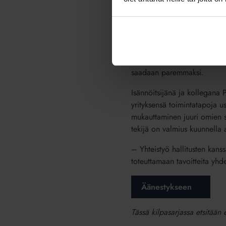
Medianomiksi aiemmin opiske
hän on uudistanut yrityksen 
#isännöintitunnetuksi-haastee
ravisteltiin suuren yleisön mi
– Haluan viedä isännöitsijän
saadaan paremmaksi.
Isännöitsijänä ja kollegana P
yrityksensä toimintatapoja u
mukauttaminen juuri omien s
tekijä on valmius kuunnella 
– Yhteistyö hallitusten kanss
toteuttamaan tavoitteita yhd
Äänestykseen
Tässä kilpasarjassa etsitään 