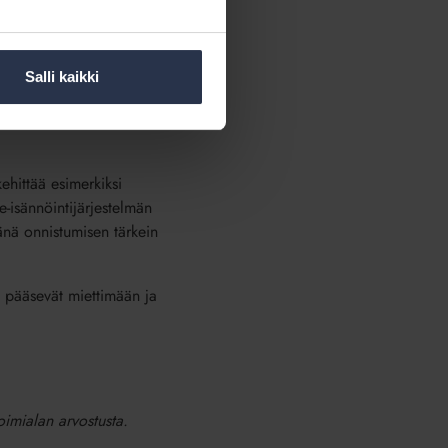
oin. Keravan Isännöinnissä
äynnisti
 mediassa. Kampanjassa
Salli kaikki
än, arvostus ja luottamus
ehittää esimerkiksi
-isännöintijärjestelmän
änä onnistumisen tärkein
us pääsevät miettimään ja
oimialan arvostusta.