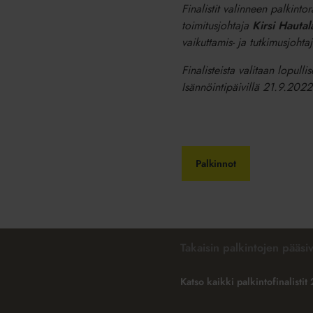
Finalistit valinneen palkint
toimitusjohtaja
Kirsi Hautal
vaikuttamis- ja tutkimusjohta
Finalisteista valitaan lopulli
Isännöintipäivillä 21.9.2022
Palkinnot
Takaisin palkintojen pääsiv
Katso kaikki palkintofinalisti