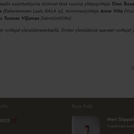
oraadin asiantuntijoina toimivat tänä vuonna yhteysjohtaja
Timo Toss
a
(Rakentamisen Laatu RALA ry), toiminnanjohtaja
Anne Viita
(Vuok
ja
Tuomas Viljamaa
(Isännöintiliitto).
set voittajat yleisöäänestyksellä. Eniten yleisöääniä saaneet voittajat
.
J
ulle
Kysy lisää
Meri Siippa
t 2022
Viestinnän tuott