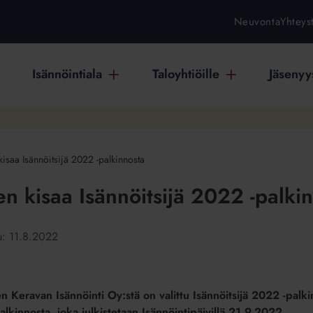
Neuvonta
Yhteys
Isännöintiala
Taloyhtiöille
Jäsenyys
isaa Isännöitsijä 2022 -palkinnosta
n kisaa Isännöitsijä 2022 -palki
tu:
11.8.2022
n Keravan Isännöinti Oy:stä on valittu Isännöitsijä 2022 -palki
palkinnosta, joka julkistetaan Isännöintipäivillä 21.9.2022.