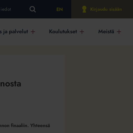
EN
tiedot
Kirjaudu sisään
 ja palvelut
Koulutukset
Meistä
nnosta
nnon finaaliin. Yhteensä