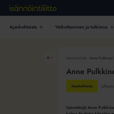
Ajankohtaista
Vaikuttaminen ja tutkimus
Isännöintiliitto
:
Anne Pulkkinen k
Takaisin
Anne Pulkkine
Julkais
Ajankohtaista
Isännöitsijä Anne Pulkkine
kolme finalistia kilpailee 