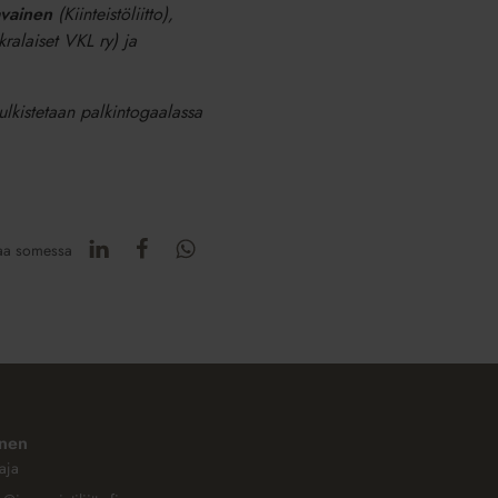
avainen
(Kiinteistöliitto),
ralaiset VKL ry) ja
 julkistetaan palkintogaalassa
aa somessa
inen
aja