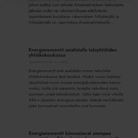
yhteydessä
johon sisältyy uusi velvoite ilmastoselvityksen laatimisesta.
vaaditaan
Jatkossa uuden tai rakentamislupaa edellyttävän,
laajamittaisesti korjattavan rakennuksen hiilijalanjälki ja
jatkossa
hiilikädenjälki on raportoitava ilmastoselvityksellä....
ilmastoselvitys
Energiaremontit
asialistalla
Energiaremontit asialistalla taloyhtiöiden
taloyhtiöiden
yhtiökokouksissa
yhtiökokouksissa
AJANKOHTAISTA
14.4.2022
Energiaremontit ovat asialistalla monen taloyhtiön
yhtiökokouksessa tänä keväänä. Niiden suosio lisääntyy
taloyhtiöissä muun muassa energiakustannusten kasvun
vuoksi, mutta yhä useammin taustalla vaikuttavat myös
asumisen ympäristövaikutukset. Valtio lisäsi viime viikolla
ARA:n jakamien energia-avustusten määrää merkittävästi,
joten kannustimet remontteihin ovat kunnossa.
Energiaremontit
kiinnostavat
Energiaremontit kiinnostavat aiempaa
aiempaa