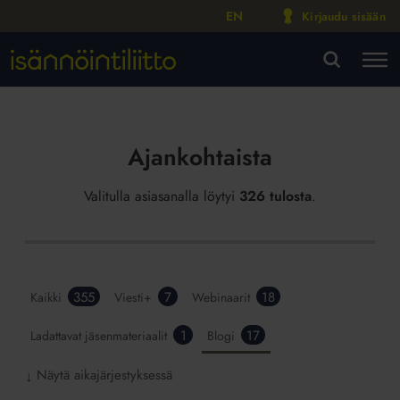
EN
Kirjaudu sisään
M
VA
Ajankohtaista
Valitulla asiasanalla löytyi
326 tulosta
.
355
7
18
Kaikki
Viesti+
Webinaarit
1
17
Ladattavat jäsenmateriaalit
Blogi
Näytä aikajärjestyksessä
↓