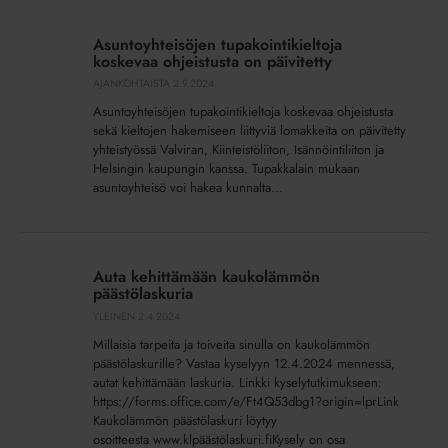
Asuntoyhteisöjen
tupakointikieltoja
Asuntoyhteisöjen tupakointikieltoja
koskevaa
koskevaa ohjeistusta on päivitetty
ohjeistusta
AJANKOHTAISTA
2.9.2024
on
Asuntoyhteisöjen tupakointikieltoja koskevaa ohjeistusta
päivitetty
sekä kieltojen hakemiseen liittyviä lomakkeita on päivitetty
yhteistyössä Valviran, Kiinteistöliiton, Isännöintiliiton ja
Helsingin kaupungin kanssa. Tupakkalain mukaan
asuntoyhteisö voi hakea kunnalta...
Auta
kehittämään
Auta kehittämään kaukolämmön
kaukolämmön
päästölaskuria
päästölaskuria
YLEINEN
2.4.2024
Millaisia tarpeita ja toiveita sinulla on kaukolämmön
päästölaskurille? Vastaa kyselyyn 12.4.2024 mennessä,
autat kehittämään laskuria. Linkki kyselytutkimukseen:
https://forms.office.com/e/Ft4Q53dbg1?origin=lprLink
Kaukolämmön päästölaskuri löytyy
osoitteesta www.klpäästölaskuri.fiKysely on osa