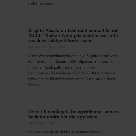
Paikallisvoima...
Birgitta
Vesala
Birgitta Vesala on Isännöintiammattilainen
on
2023. ”Kaiken työni päämääränä on, että
Isännöintiammattilainen
asukkaat viihtyvät kodeissaan”.
2023.
AJANKOHTAISTA
27.9.2023
”Kaiken
Kiinteistöassistenttina työskentelevä Birgitta Vesala voitti
työni
Isännöintiammattilainen 2023 -kilpailun. Yhteensä kolme
päämääränä
finalistia kilpaili palkinnosta, joka julkistettiin
Isännöintipäivillä Lahdessa 27.9.2023. Birgitta Vesala
on,
työskentelee kiinteistöassistenttina Nurmijärven Kodit
että
Oy:ssä,...
asukkaat
viihtyvät
kodeissaan”.
Delta
i
Delta i husbolagets bolagsstämma, annars
husbolagets
beslutar andra om din egendom
bolagsstämma,
MEDIALLE
3.4.2024
annars
För närvarande är det bolagsstämmosäsong i
beslutar