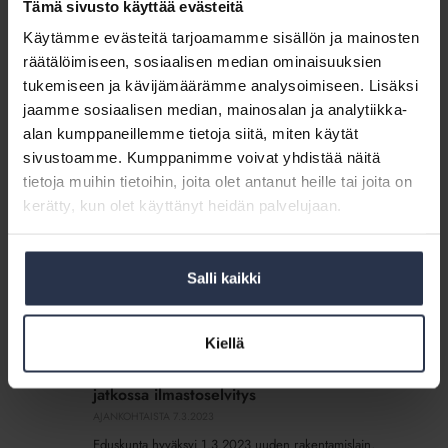
taloyhtiöitä, joita ei taloudellisesti ajateltuna kannattaisi
Tämä sivusto käyttää evästeitä
korjata, sillä alueen asunnoille ei ole näköpiirissä
Käytämme evästeitä tarjoamamme sisällön ja mainosten
kysyntää ja taloyhtiössä saattaa jo nyt olla osa asunnoista
tyhjiä
räätälöimiseen, sosiaalisen median ominaisuuksien
tukemiseen ja kävijämäärämme analysoimiseen. Lisäksi
jaamme sosiaalisen median, mainosalan ja analytiikka-
Eduskunta
alan kumppaneillemme tietoja siitä, miten käytät
hyväksyi
Eduskunta hyväksyi muutoksia asunto-
muutoksia
sivustoamme. Kumppanimme voivat yhdistää näitä
osakeyhtiölakiin
asunto-
tietoja muihin tietoihin, joita olet antanut heille tai joita on
AJANKOHTAISTA
16.2.2023
osakeyhtiölakiin
kerätty, kun olet käyttänyt heidän palvelujaan.
Muutosten tavoitteena on helpottaa osakkaiden toivomia
esteettömyysmuutoksia taloyhtiön tiloissa sekä
kestävyyteen liittyvien ratkaisujen päätöksentekoa
taloyhtiöissä.
Salli kaikki
Eduskunta
Kiellä
hyväksyi
Eduskunta hyväksyi rakentamislain – laajan
rakentamislain
korjaushankkeen yhteydessä vaaditaan
–
jatkossa ilmastoselvitys
laajan
AJANKOHTAISTA
7.3.2023
korjaushankkeen
Eduskunta hyväksyi 1.3.2023 uuden rakentamislain,