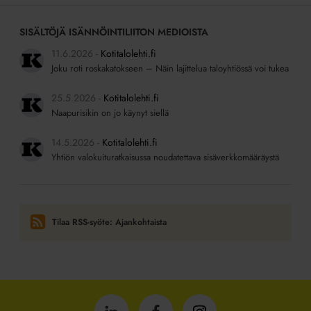
SISÄLTÖJÄ ISÄNNÖINTILIITON MEDIOISTA
11.6.2026
Kotitalolehti.fi
Joku roti roskakatokseen – Näin lajittelua taloyhtiössä voi tukea
25.5.2026
Kotitalolehti.fi
Naapurisikin on jo käynyt siellä
14.5.2026
Kotitalolehti.fi
Yhtiön valokuituratkaisussa noudatettava sisäverkkomääräystä
Tilaa RSS-syöte: Ajankohtaista