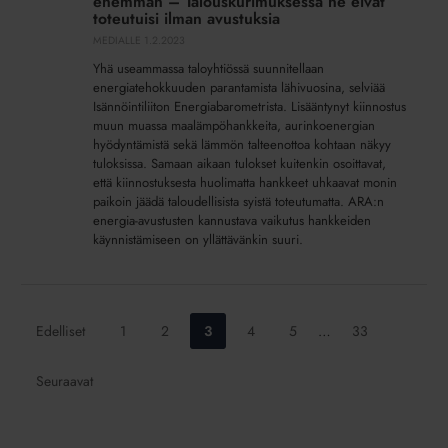
enemmän – Talouskurimuksessa ne eivät
enemmän
toteutuisi ilman avustuksia
–
MEDIALLE
1.2.2023
Talouskurimuksessa
Yhä useammassa taloyhtiössä suunnitellaan
ne
energiatehokkuuden parantamista lähivuosina, selviää
eivät
Isännöintiliiton Energiabarometrista. Lisääntynyt kiinnostus
muun muassa maalämpöhankkeita, aurinkoenergian
toteutuisi
hyödyntämistä sekä lämmön talteenottoa kohtaan näkyy
ilman
tuloksissa. Samaan aikaan tulokset kuitenkin osoittavat,
avustuksia
että kiinnostuksesta huolimatta hankkeet uhkaavat monin
paikoin jäädä taloudellisista syistä toteutumatta. ARA:n
energia-avustusten kannustava vaikutus hankkeiden
käynnistämiseen on yllättävänkin suuri.
Siirry
Siirry
Siirry
Siirry
Siirry
Siirry
Edelliset
1
2
3
4
5
…
33
sivulle:
sivulle:
sivulle:
sivulle:
sivulle:
sivulle:
Seuraavat