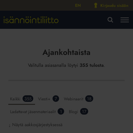
EN
Kirjaudu sisään
M
VA
Ajankohtaista
Valitulla asiasanalla löytyi
355 tulosta
.
355
7
18
Kaikki
Viesti+
Webinaarit
1
17
Ladattavat jäsenmateriaalit
Blogi
Näytä aakkosjärjestyksessä
↓