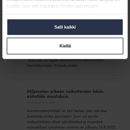
erikoisammattitutkintojen uudistustyön. Nyt päivitetään
kerätty, kun olet käyttänyt heidän palvelujaan.
IAT: ja IEAT:n tutkinnon perusteet eli se, mistä sisällöistä
tutkinnot tulevaisuudessa koostuvat ja mitä osaamista...
Salli kaikki
Webinaari:
Isännöintialan
Webinaari: Isännöintialan ajankohtaiset
ajankohtaiset
13.8.2025
Kiellä
13.8.2025
WEBINAARIT JA VIDEOT
21.8.2025
Tämä osio on rajattu Isännöintiliiton jäsenyritysten
henkilökunnalle. Kirjaudu sisään
Miljoonien
arkeen
Miljoonien arkeen vaikuttavaan lakiin
vaikuttavaan
esitetään muutoksia
lakiin
MEDIALLE
15.8.2025
esitetään
Asunto-osakeyhtiölaki on yksi laeista, joka vaikuttaa
muutoksia
Suomessa eniten asumiseen. Juuri nyt asunto-
osakeyhtiölakia ollaan päivittämässä ja muutoksia
valmistelleen työryhmän mietintö on julkaistu 15.8.2025.