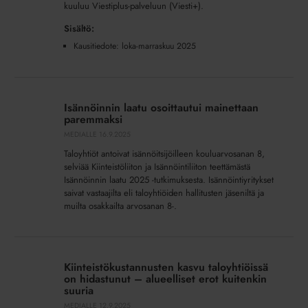
kuuluu Viestiplus-palveluun (Viesti+).
Sisältö:
Kausitiedote: loka-marraskuu 2025
Isännöinnin
laatu
Isännöinnin laatu osoittautui mainettaan
osoittautui
paremmaksi
mainettaan
MEDIALLE
16.9.2025
paremmaksi
Taloyhtiöt antoivat isännöitsijöilleen kouluarvosanan 8,
selviää Kiinteistöliiton ja Isännöintiliiton teettämästä
Isännöinnin laatu 2025 -tutkimuksesta. Isännöintiyritykset
saivat vastaajilta eli taloyhtiöiden hallitusten jäseniltä ja
muilta osakkailta arvosanan 8-.
Kiinteistökustannusten
kasvu
Kiinteistökustannusten kasvu taloyhtiöissä
taloyhtiöissä
on hidastunut – alueelliset erot kuitenkin
on
suuria
hidastunut
MEDIALLE
12.9.2025