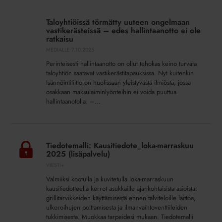
Taloyhtiöissä
törmätty
Taloyhtiöissä törmätty uuteen ongelmaan
uuteen
vastikerästeissä – edes hallintaanotto ei ole
ongelmaan
ratkaisu
vastikerästeissä
MEDIALLE
7.10.2025
–
Perinteisesti hallintaanotto on ollut tehokas keino turvata
edes
taloyhtiön saatavat vastikerästitapauksissa. Nyt kuitenkin
hallintaanotto
Isännöintiliitto on huolissaan yleistyvästä ilmiöstä, jossa
osakkaan maksulaiminlyönteihin ei voida puuttua
ei
hallintaanotolla. –...
ole
ratkaisu
Tiedotemalli:
Kausitiedote_loka-
Tiedotemalli: Kausitiedote_loka-marraskuu
marraskuu
2025 (lisäpalvelu)
2025
VIESTI+
(lisäpalvelu)
Valmiiksi kootulla ja kuvitetulla loka-marraskuun
kausitiedotteella kerrot asukkaille ajankohtaisista asioista:
grillitarvikkeiden käyttämisestä ennen talviteloille laittoa,
ulkoroihujen polttamisesta ja ilmanvaihtoventtiileiden
tukkimisesta. Muokkaa tarpeidesi mukaan. Tiedotemalli