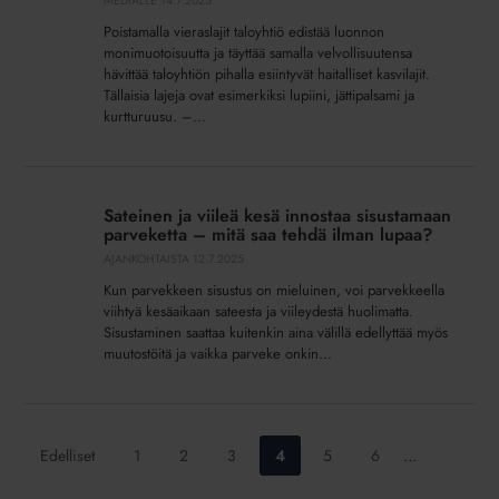
MEDIALLE
14.7.2025
pihalla
Poistamalla vieraslajit taloyhtiö edistää luonnon
monimuotoisuutta ja täyttää samalla velvollisuutensa
hävittää taloyhtiön pihalla esiintyvät haitalliset kasvilajit.
Tällaisia lajeja ovat esimerkiksi lupiini, jättipalsami ja
kurtturuusu. –...
Sateinen
ja
Sateinen ja viileä kesä innostaa sisustamaan
viileä
parveketta – mitä saa tehdä ilman lupaa?
kesä
AJANKOHTAISTA
12.7.2025
innostaa
Kun parvekkeen sisustus on mieluinen, voi parvekkeella
sisustamaan
viihtyä kesäaikaan sateesta ja viileydestä huolimatta.
parveketta
Sisustaminen saattaa kuitenkin aina välillä edellyttää myös
–
muutostöitä ja vaikka parveke onkin...
mitä
saa
tehdä
ilman
Siirry
Siirry
Siirry
Siirry
Siirry
Siirry
Edelliset
1
2
3
4
5
6
…
lupaa?
sivulle:
sivulle:
sivulle:
sivulle:
sivulle:
sivulle: