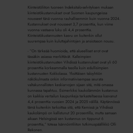
–
Kiinteistöliiton tuoreen Indeksitalo-selvityksen mukaan
alueelliset
kiinteistökustannukset ovat Suomen kaupungeissa
erot
nousseet tänä vuonna rauhallisemmin kuin vuonna 2024.
Kustannukset ovat nousseet 3,7 prosenttia, kun viime
kuitenkin
vuonna vastaava luku oli 4,4 prosenttia.
suuria
Kiinteistökustannusten kasvu on kuitenkin ollut
suurempaa kuin kuluttajahintojen ja ansiotason nousu.
- ”On tärkeää huomioida, että alueelliset erot ovat
tässäkin asiassa merkittävät. Kalleimpien
kiinteistökustannusten Vihdissä kustannukset ovat yli 60
prosenttia korkeammalla tasolla kuin edullisimpien
kustannusten Kokkolassa. Yksittäisen taloyhtiön
näkökulmasta onkin informatiivisempaa seurata
valtakunnallisten keskiarvojen sijaan sitä, mitä omassa
kunnassa tapahtuu. Esimerkiksi kaukolämmön kustannus
on kaikkia vertailun kaupunkeja tarkasteltaessa kasvanut
4,4 prosenttia vuosien 2024 ja 2025 välillä. Käytännössä
tämä kuitenkin tarkoittaa sitä, että Kemissä ja Vihdissä
kaukolämpö on kallistunut 20 prosentilla, mutta samaan
aikaan Helsingissä sen kustannus on tippunut 6
prosenttia,” toteaa Isännöintiliiton tutkimuspäällikkö Olli
Rekonen.