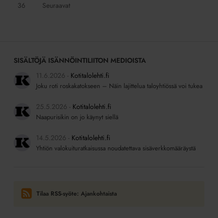
Siirry
36
Seuraavat
sivulle:
SISÄLTÖJÄ ISÄNNÖINTILIITON MEDIOISTA
11.6.2026
Kotitalolehti.fi
Joku roti roskakatokseen – Näin lajittelua taloyhtiössä voi tukea
25.5.2026
Kotitalolehti.fi
Naapurisikin on jo käynyt siellä
14.5.2026
Kotitalolehti.fi
Yhtiön valokuituratkaisussa noudatettava sisäverkkomääräystä
Tilaa RSS-syöte: Ajankohtaista