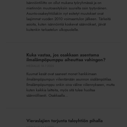
Isännöintiliitto on ollut mukana työryhmässä ja on
mietinnön muutosesityksiin suurelta osin tyytyväinen.
Asunto-osakeyhtiölakiin nyt esitetyt muutokset ovat
laajimmat vuoden 2010 voimaantulon jälkeen. Tärkeitä
asioita, kuten isännöintiä koskevat säännökset, jäivät
kuitenkin tarkastelun ulkopuolelle.
Kuka
vastaa,
Kuka vastaa, jos osakkaan asentama
jos
ilmalämpöpumppu aiheuttaa vahingon?
osakkaan
MEDIALLE
18.7.2025
asentama
Kuumat kesät ovat saaneet monet hankkimaan
ilmalämpöpumppu
ilmalämpöpumpun viilentämään asunnon sisälämpötilaa.
aiheuttaa
Ilmalämpöpumppu onkin oiva väline viilennykseen, mutta
vahingon?
kuten kaikkia laitteita, myös sitä tulee huoltaa
säännöllisesti. Osakkaalla...
Vieraslajien
torjunta
Vieraslajien torjunta taloyhtiön pihalla
taloyhtiön