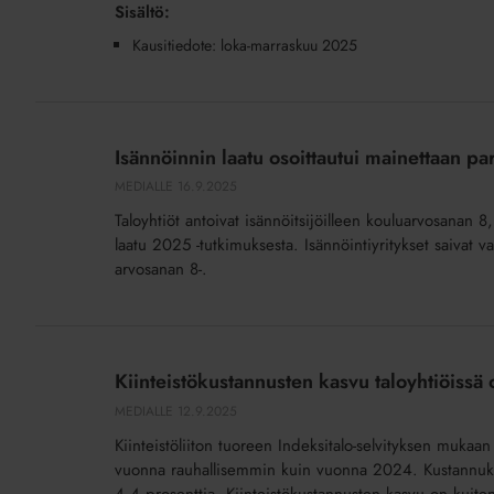
Sisältö:
Kausitiedote: loka-marraskuu 2025
Isännöinnin
laatu
Isännöinnin laatu osoittautui mainettaan 
osoittautui
MEDIALLE
16.9.2025
mainettaan
Taloyhtiöt antoivat isännöitsijöilleen kouluarvosanan 8, 
paremmaksi
laatu 2025 -tutkimuksesta. Isännöintiyritykset saivat vast
arvosanan 8-.
Kiinteistökustannusten
kasvu
Kiinteistökustannusten kasvu taloyhtiöissä 
taloyhtiöissä
MEDIALLE
12.9.2025
on
Kiinteistöliiton tuoreen Indeksitalo-selvityksen muka
hidastunut
vuonna rauhallisemmin kuin vuonna 2024. Kustannukse
–
4,4 prosenttia. Kiinteistökustannusten kasvu on kuite