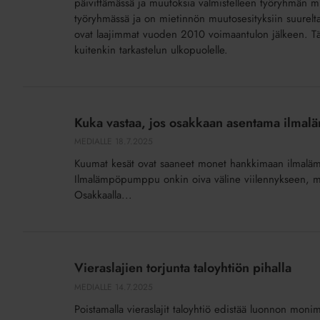
päivittämässä ja muutoksia valmistelleen työryhmän mie
muutoksia
työryhmässä ja on mietinnön muutosesityksiin suurelta
ovat laajimmat vuoden 2010 voimaantulon jälkeen. Tärk
kuitenkin tarkastelun ulkopuolelle.
Kuka
vastaa,
Kuka vastaa, jos osakkaan asentama ilma
jos
MEDIALLE
18.7.2025
osakkaan
Kuumat kesät ovat saaneet monet hankkimaan ilmalä
asentama
Ilmalämpöpumppu onkin oiva väline viilennykseen, mutta
ilmalämpöpumppu
Osakkaalla...
aiheuttaa
vahingon?
Vieraslajien
torjunta
Vieraslajien torjunta taloyhtiön pihalla
taloyhtiön
MEDIALLE
14.7.2025
pihalla
Poistamalla vieraslajit taloyhtiö edistää luonnon monimu