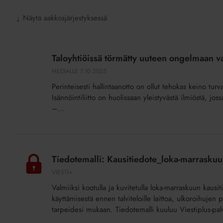
Näytä aakkosjärjestyksessä
↓
Taloyhtiöissä
törmätty
Taloyhtiöissä törmätty uuteen ongelmaan vas
uuteen
MEDIALLE
7.10.2025
ongelmaan
Perinteisesti hallintaanotto on ollut tehokas keino turv
vastikerästeissä
Isännöintiliitto on huolissaan yleistyvästä ilmiöstä, jo
–
–...
edes
hallintaanotto
ei
Tiedotemalli:
ole
Kausitiedote_loka-
Tiedotemalli: Kausitiedote_loka-marraskuu
ratkaisu
marraskuu
VIESTI+
2025
Valmiiksi kootulla ja kuvitetulla loka-marraskuun kausiti
(lisäpalvelu)
käyttämisestä ennen talviteloille laittoa, ulkoroihujen
tarpeidesi mukaan. Tiedotemalli kuuluu Viestiplus-pal