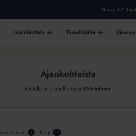
Neuvonta
Yhteys
Isännöintiala
Taloyhtiöille
Jäsenyys
Ajankohtaista
Valitulla asiasanalla löytyi
355 tulosta
.
senmateriaalit
Blogi
1
17