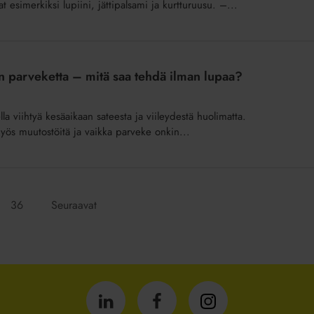
 ovat esimerkiksi lupiini, jättipalsami ja kurtturuusu. –...
an parveketta – mitä saa tehdä ilman lupaa?
a viihtyä kesäaikaan sateesta ja viileydestä huolimatta.
 myös muutostöitä ja vaikka parveke onkin...
Siirry
36
Seuraavat
sivulle:
Isännöintiliitto
Isännöintiliitto
Isännöintiliitto