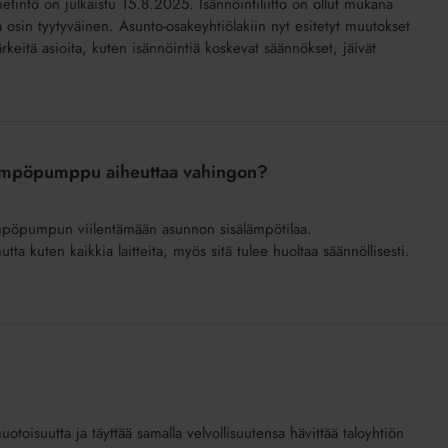
tintö on julkaistu 15.8.2025. Isännöintiliitto on ollut mukana
 osin tyytyväinen. Asunto-osakeyhtiölakiin nyt esitetyt muutokset
eitä asioita, kuten isännöintiä koskevat säännökset, jäivät
lämpöpumppu aiheuttaa vahingon?
mpöpumpun viilentämään asunnon sisälämpötilaa.
 kuten kaikkia laitteita, myös sitä tulee huoltaa säännöllisesti.
otoisuutta ja täyttää samalla velvollisuutensa hävittää taloyhtiön