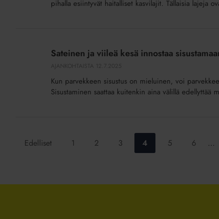
pihalla esiintyvät haitalliset kasvilajit. Tällaisia lajeja
Sateinen
ja
Sateinen ja viileä kesä innostaa sisustama
viileä
AJANKOHTAISTA
12.7.2025
kesä
Kun parvekkeen sisustus on mieluinen, voi parvekkeell
innostaa
Sisustaminen saattaa kuitenkin aina välillä edellyttää
sisustamaan
parveketta
–
mitä
Siirry
Siirry
Siirry
Siirry
Siirry
Siirry
Edelliset
1
2
3
4
5
6
…
saa
sivulle:
sivulle:
sivulle:
sivulle:
sivulle:
sivulle:
tehdä
ilman
lupaa?