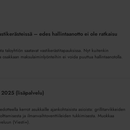
tikerästeissä – edes hallintaanotto ei ole ratkaisu
ata taloyhtiön saatavat vastikerästitapauksissa. Nyt kuitenkin
ssa osakkaan maksulaiminlyönteihin ei voida puuttua hallintaanotolla.
 2025 (lisäpalvelu)
edotteella kerrot asukkaille ajankohtaisista asioista: grillitarvikkeiden
 polttamisesta ja ilmanvaihtoventtiileiden tukkimisesta. Muokkaa
veluun (Viesti+).