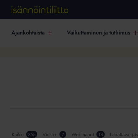
Ajankohtaista
Vaikuttaminen ja tutkimus
Kaikki
Viesti+
Webinaarit
Ladattavat jä
355
7
18