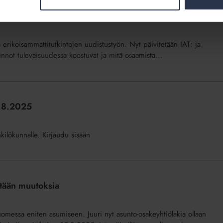
nnöitsijöille?
 erikoisammattitutkintojen uudistustyön. Nyt päivitetään IAT: ja
tkinnot tulevaisuudessa koostuvat ja mitä osaamista...
3.8.2025
nkilökunnalle. Kirjaudu sisään
etään muutoksia
Suomessa eniten asumiseen. Juuri nyt asunto-osakeyhtiölakia ollaan