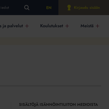
EN
tiedot
Kirjaudu sisään
 ja palvelut
Koulutukset
Meistä
SISÄLTÖJÄ ISÄNNÖINTILIITON MEDIOISTA