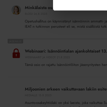
osaamista
Minkälaista osaamista haluamme uusille isä
haluamme
BLOGI
26.8.2025
uusille
Opetushallitus on käynnistänyt isännöinnin ammatti- ja
isännöitsijöille?
IEAT:n tutkinnon perusteet eli se, mistä sisällöistä tu
Webinaari:
Isännöintialan
Webinaari: Isännöintialan ajankohtaiset 1
ajankohtaiset
WEBINAARIT JA VIDEOT
21.8.2025
13.8.2025
Tämä osio on rajattu Isännöintiliiton jäsenyritysten he
Miljoonien
arkeen
Miljoonien arkeen vaikuttavaan lakiin esit
vaikuttavaan
MEDIALLE
15.8.2025
lakiin
Asunto-osakeyhtiölaki on yksi laeista, joka vaikuttaa 
esitetään