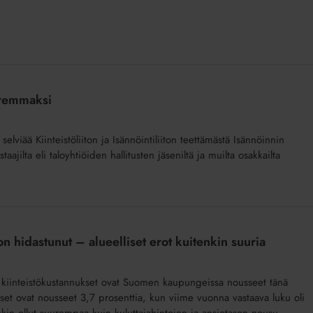
paremmaksi
selviää Kiinteistöliiton ja Isännöintiliiton teettämästä Isännöinnin
aajilta eli taloyhtiöiden hallitusten jäseniltä ja muilta osakkailta
on hidastunut – alueelliset erot kuitenkin suuria
an kiinteistökustannukset ovat Suomen kaupungeissa nousseet tänä
t ovat nousseet 3,7 prosenttia, kun viime vuonna vastaava luku oli
nkin ollut suurempaa kuin kuluttajahintojen ja ansiotason nousu.