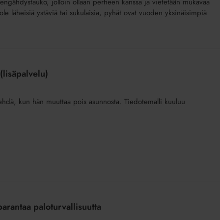
hengähdystauko, jolloin ollaan perheen kanssa ja vietetään mukavaa
ei ole läheisiä ystäviä tai sukulaisia, pyhät ovat vuoden yksinäisimpiä
lisäpalvelu)
tehdä, kun hän muuttaa pois asunnosta. Tiedotemalli kuuluu
parantaa paloturvallisuutta