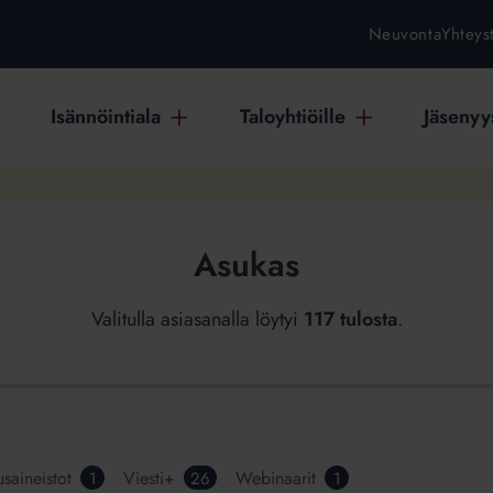
Neuvonta
Yhteys
Isännöintiala
Taloyhtiöille
Jäsenyys
Asukas
Valitulla asiasanalla löytyi
117 tulosta
.
usaineistot
Viesti+
Webinaarit
1
26
1