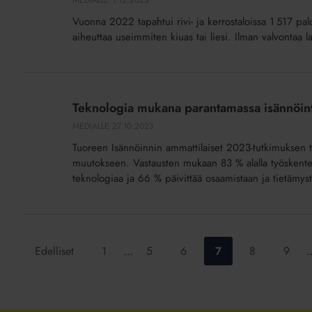
vastuulle
Vuonna 2022 tapahtui rivi- ja kerrostaloissa 1 517 pa
parantaa
aiheuttaa useimmiten kiuas tai liesi. Ilman valvontaa lat
paloturvallisuutta
Teknologia
mukana
Teknologia mukana parantamassa isännöint
parantamassa
MEDIALLE
27.10.2023
isännöintiä
Tuoreen Isännöinnin ammattilaiset 2023-tutkimuksen tulo
ja
muutokseen. Vastausten mukaan 83 % alalla työskentel
asumisen
teknologiaa ja 66 % päivittää osaamistaan ja tietämystää
energiatehokkuutta
Siirry
Siirry
Siirry
Siirry
Siirry
Siirry
Edelliset
1
…
5
6
7
8
9
sivulle:
sivulle:
sivulle:
sivulle:
sivulle:
sivulle