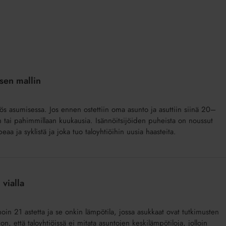
sen mallin
 asumisessa. Jos ennen ostettiin oma asunto ja asuttiin siinä 20–
n tai pahimmillaan kuukausia. Isännöitsijöiden puheista on noussut
aa ja syklistä ja joka tuo taloyhtiöihin uusia haasteita.
 vialla
oin 21 astetta ja se onkin lämpötila, jossa asukkaat ovat tutkimusten
 että taloyhtiöissä ei mitata asuntojen keskilämpötiloja, jolloin