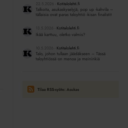
22.5.2026
Kotitalolehti.fi
Talkoita, asukaskyselyjä, pop up -kahvila –
tällaisia ovat paras taloyhtiö -kisan finalistit
13.5.2026
Kotitalolehti.fi
Ikää karttuu, oletko valmis?
10.5.2026
Kotitalolehti.fi
Talo, johon tullaan jäädäkseen – Tässä
taloyhtiössä on menoa ja meininkiä
Tilaa RSS-syöte: Asukas