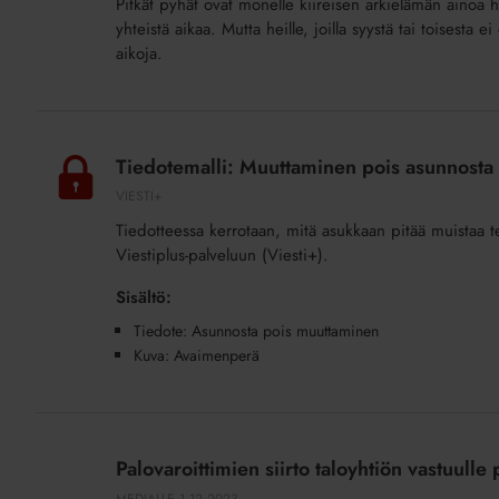
Pitkät pyhät ovat monelle kiireisen arkielämän ainoa 
–
yhteistä aikaa. Mutta heille, joilla syystä tai toisesta 
taloyhtiön
aikoja.
yhteisöllisyys
on
asukkaan
Tiedotemalli:
onni
Muuttaminen
Tiedotemalli: Muuttaminen pois asunnosta (
pois
VIESTI+
asunnosta
Tiedotteessa kerrotaan, mitä asukkaan pitää muistaa 
(lisäpalvelu)
Viestiplus-palveluun (Viesti+).
Sisältö:
Tiedote: Asunnosta pois muuttaminen
Kuva: Avaimenperä
Palovaroittimien
siirto
Palovaroittimien siirto taloyhtiön vastuulle 
taloyhtiön
MEDIALLE
1.12.2023