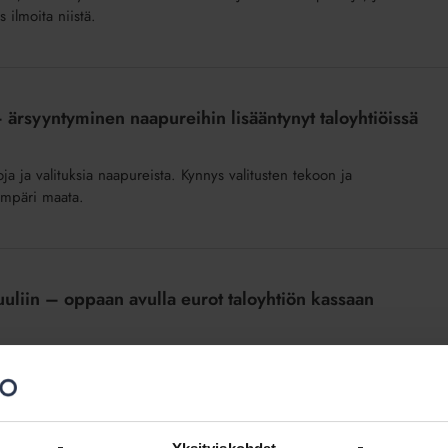
 ilmoita niistä.
 – ärsyyntyminen naapureihin lisääntynyt taloyhtiöissä
 ja valituksia naapureista. Kynnys valitusten tekoon ja
ympäri maata.
tuuliin – oppaan avulla eurot taloyhtiön kassaan
a ilmastoasiat – Isännöinnin oppaan, jolla isot ilmiöt saa pilkottua