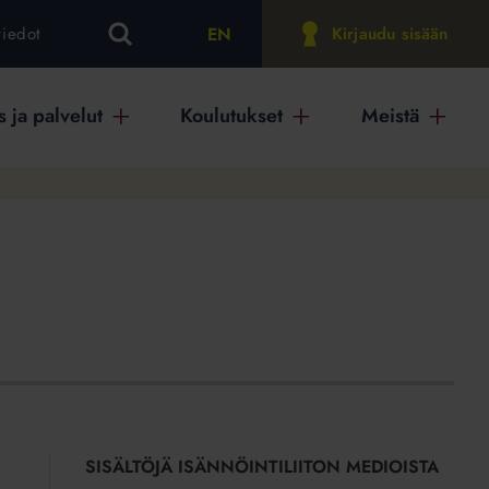
EN
tiedot
Kirjaudu sisään
 ja palvelut
Koulutukset
Meistä
SISÄLTÖJÄ ISÄNNÖINTILIITON MEDIOISTA