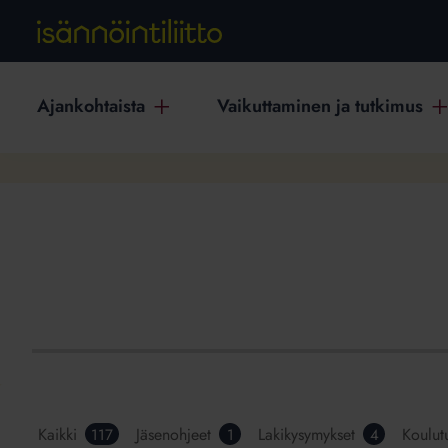
Ajankohtaista
Vaikuttaminen ja tutkimus
Kaikki
Jäsenohjeet
Lakikysymykset
Koulut
117
1
4