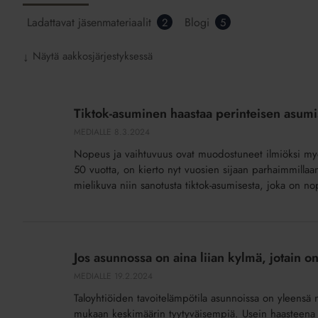
Ladattavat jäsenmateriaalit
Blogi
2
5
Näytä aakkosjärjestyksessä
↓
Tiktok-
asuminen
Tiktok-asuminen haastaa perinteisen asumi
haastaa
MEDIALLE
8.3.2024
perinteisen
Nopeus ja vaihtuvuus ovat muodostuneet ilmiöksi myös
asumisen
50 vuotta, on kierto nyt vuosien sijaan parhaimmillaa
mallin
mielikuva niin sanotusta tiktok-asumisesta, joka on nope
Jos
asunnossa
Jos asunnossa on aina liian kylmä, jotain on
on
MEDIALLE
19.2.2024
aina
Taloyhtiöiden tavoitelämpötila asunnoissa on yleensä n
liian
mukaan keskimäärin tyytyväisempiä. Usein haasteena on,