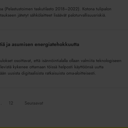
loa (Pelastustoimen taskutilasto 2018–2022). Kotona tulipalon
aukseen jätetyt sähkölaitteet lisäävät paloturvallisuusriskiä.
iä ja asumisen energiatehokkuutta
kset osoittavat, että isännöintialalla ollaan valmiita teknologiseen
evistä kykenee ottamaan töissä helposti käyttöönsä uutta
n uusista digitaalisista ratkaisuista oma-aloitteisesti.
Siirry
…
12
Seuraavat
:
sivulle: