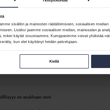
Yksityiskohdat
u ja turvallisuus!
itä
muistaa turvallisuus ja naapurisopu, jossa muut taloyhtiön asukkaat
mme sisällön ja mainosten räätälöimiseen, sosiaalisen median
iseen. Lisäksi jaamme sosiaalisen median, mainosalan ja analy
, miten käytät sivustoamme. Kumppanimme voivat yhdistää näitä t
n kerätty, kun olet käyttänyt heidän palvelujaan.
uun ja yllättäviin kuluihin myös vuonna 2024
Kiellä
2024 taloutta. Taloyhtiöiden kulut nousivat merkittävästi vuoden
a ja ylimääräisten yhtiövastikkeiden keräämisenä monessa...
isöllisyys on asukkaan onni