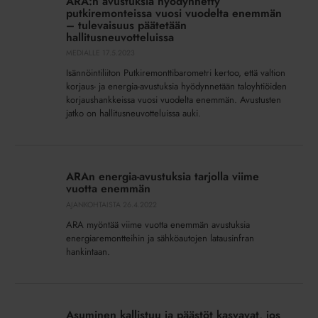
ARA:n avustuksia hyödynnetty
hyödynnetty
putkiremonteissa vuosi vuodelta enemmän
putkiremonteissa
– tulevaisuus päätetään
hallitusneuvotteluissa
vuosi
MEDIALLE
17.5.2023
vuodelta
enemmän
Isännöintiliiton Putkiremonttibarometri kertoo, että valtion
–
korjaus- ja energia-avustuksia hyödynnetään taloyhtiöiden
korjaushankkeissa vuosi vuodelta enemmän. Avustusten
tulevaisuus
jatko on hallitusneuvotteluissa auki.
päätetään
hallitusneuvotteluissa
ARAn
energia-
ARAn energia-avustuksia tarjolla viime
avustuksia
vuotta enemmän
tarjolla
AJANKOHTAISTA
26.4.2022
viime
ARA myöntää viime vuotta enemmän avustuksia
vuotta
energiaremontteihin ja sähköautojen latausinfran
enemmän
hankintaan.
Asuminen
kallistuu
Asuminen kallistuu ja päästöt kasvavat, jos