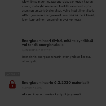
taloyhtiöissä muun muassa energiakustannusten kasvun
vuoksi, mutta yhä useammin taustalla vaikuttavat myös
asumisen ympäristövaikutukset. Valtio lisäsi viime viikolla
ARA:n jakamien energia-avustusten määrää merkittävästi,
joten kannustimet remontteihin ovat kunnossa.
Energiaseminaari
tiivisti,
Energiaseminaari tiivisti, mitä taloyhtiöissä
mitä
voi tehdä energiahukalle
taloyhtiöissä
AJANKOHTAISTA
12.2.2020
voi
Isännöinnin energiaseminaarin eväät yhdessä korissa,
tehdä
olkaa hyvät.
energiahukalle
Energiaseminaarin
6.2.2020
Energiaseminaarin 6.2.2020 materiaalit
materiaalit
YLEINEN
7.2.2020
Alla seminaarin materiaalit esitysjärjestyksessä