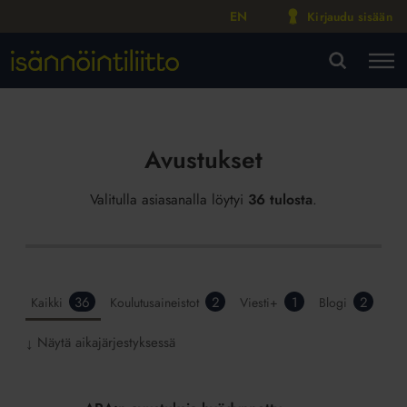
EN
Kirjaudu sisään
M
VA
Avustukset
Valitulla asiasanalla löytyi
36 tulosta
.
36
2
1
2
Kaikki
Koulutusaineistot
Viesti+
Blogi
Näytä aikajärjestyksessä
↓
ARA:n
avustuksia