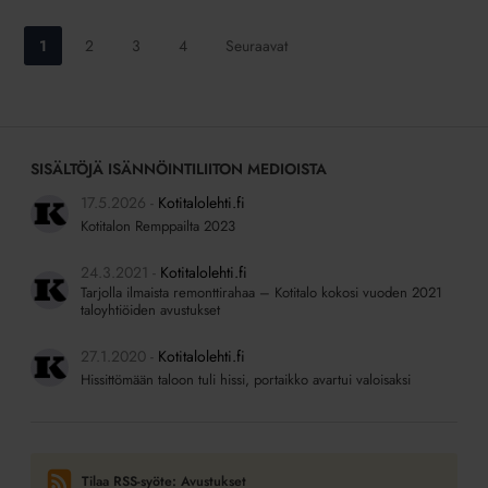
Siirry
Siirry
Siirry
Siirry
1
2
3
4
Seuraavat
sivulle:
sivulle:
sivulle:
sivulle:
SISÄLTÖJÄ ISÄNNÖINTILIITON MEDIOISTA
17.5.2026
Kotitalolehti.fi
Kotitalon Remppailta 2023
24.3.2021
Kotitalolehti.fi
Tarjolla ilmaista remonttirahaa – Kotitalo kokosi vuoden 2021
taloyhtiöiden avustukset
27.1.2020
Kotitalolehti.fi
Hissittömään taloon tuli hissi, portaikko avartui valoisaksi
Tilaa RSS-syöte: Avustukset