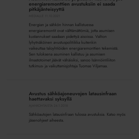
ja
energiaremonttien avustuksiin ei saada
päästöt
pitkäjänteisyyttä
kasvavat,
MEDIALLE
11.10.2021
jos
Energian ja sähkön hinnan kallistuessa
energiaremonttien
energiaremontit ovat välttämättömiä, jotta asumisen
avustuksiin
kustannukset saadaan pidettyä aisoissa. Valtion
lyhytnäköinen avustuspolitiikka kuitenkin
ei
vaikeuttaa taloyhtiöiden energiaremonttien tekemistä.
saada
Sen tuloksena asuminen kallistuu ja asumisen
pitkäjänteisyyttä
ilmastotoimet jäävät vähäisiksi, sanoo Isännöintiliiton
tutkimus- ja vaikuttamisjohtaja Tuomas Viljamaa.
Avustus
sähköajoneuvojen
Avustus sähköajoneuvojen latausinfraan
latausinfraan
haettavaksi syksyllä
haettavaksi
AJANKOHTAISTA
24.1.2018
syksyllä
Sähköautojen latausinfraan tulossa avustuksia. Katso myös
jäsenohjeet aiheesta.
Bulletin